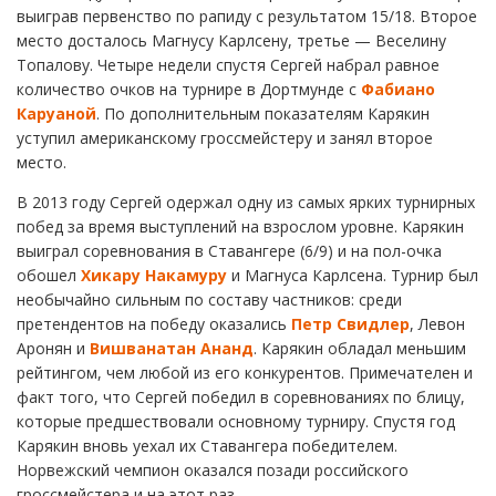
выиграв первенство по рапиду с результатом 15/18. Второе
место досталось Магнусу Карлсену, третье — Веселину
Топалову. Четыре недели спустя Сергей набрал равное
количество очков на турнире в Дортмунде с
Фабиано
Каруаной
. По дополнительным показателям Карякин
уступил американскому гроссмейстеру и занял второе
место.
В 2013 году Сергей одержал одну из самых ярких турнирных
побед за время выступлений на взрослом уровне. Карякин
выиграл соревнования в Ставангере (6/9) и на пол-очка
обошел
Хикару Накамуру
и Магнуса Карлсена. Турнир был
необычайно сильным по составу частников: среди
претендентов на победу оказались
Петр Свидлер
, Левон
Аронян и
Вишванатан Ананд
. Карякин обладал меньшим
рейтингом, чем любой из его конкурентов. Примечателен и
факт того, что Сергей победил в соревнованиях по блицу,
которые предшествовали основному турниру. Спустя год
Карякин вновь уехал их Ставангера победителем.
Норвежский чемпион оказался позади российского
гроссмейстера и на этот раз .