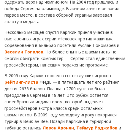
одержать верх над чемпионом. На 2004 год пришлась и
победа Сергея на олимпиаде. В личном зачете он занял
первое место, в составе сборной Украины завоевал
золотую медаль.
Несколько месяцев спустя Карякин принял участие в
выставочных играх серии «Человек против машины».
Соревнования в Бильбао посетили Руслан Пономарев и
Веселин Топалов
. Но более опытные шахматисты не
смогли обыграть компьютер — Сергей стал единственным
гроссмейстером, нанесшим поражение программе.
В 2005 году Карякин вошел в сотню лучших игроков
рейтинг-листа
ФИДЕ — в пятнадцать лет его рейтинг
достиг 2635 баллов. Планка в 2700 пунктов была
преодолена Сергеем в 18 лет. Это рубеж остается
своеобразным индикатором, который выделяет
гроссмейстеров экстра-класса среди остальных
шахматистов. В 2009 году молодому игроку покорился
турнир в Вейк-ан-Зее. Позади Карякина в турнирной
таблице остались
Левон Аронян
,
Теймур Раджабов
и