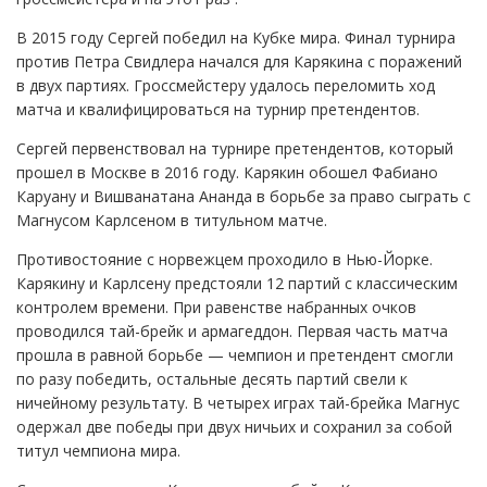
В 2015 году Сергей победил на Кубке мира. Финал турнира
против Петра Свидлера начался для Карякина с поражений
в двух партиях. Гроссмейстеру удалось переломить ход
матча и квалифицироваться на турнир претендентов.
Сергей первенствовал на турнире претендентов, который
прошел в Москве в 2016 году. Карякин обошел Фабиано
Каруану и Вишванатана Ананда в борьбе за право сыграть с
Магнусом Карлсеном в титульном матче.
Противостояние с норвежцем проходило в Нью-Йорке.
Карякину и Карлсену предстояли 12 партий с классическим
контролем времени. При равенстве набранных очков
проводился тай-брейк и армагеддон. Первая часть матча
прошла в равной борьбе — чемпион и претендент смогли
по разу победить, остальные десять партий свели к
ничейному результату. В четырех играх тай-брейка Магнус
одержал две победы при двух ничьих и сохранил за собой
титул чемпиона мира.