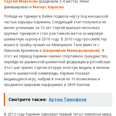
Сергей Мовсесян
(разделили 2-4 места). Ниже
финишировал и
Магнус Карлсен
.
Победа на турнире в Вейке подвела черту под юношеской
частью карьеры Карякина. Следующий этап получился не
менее успешным: за 10 лет Сергей выиграл несколько
крупных турниров и стал участником матча за мировую
шахматную корону в 2016 году. В 2010 году гроссмейстер
вошел в тройку лучших на Мемориале Таля (вместе с
Левоном Ароняном и
Шахрияром Мамедьяровым
). В
этот же период Карякин сменил спортивное гражданство,
перейдя из украинской шахматной федерации в российскую.
Этот шаг принес Сергею вторую золотую медаль в личном
зачете шахматной олимпиады. Карякин показал
выдающуюся игру, набрав 8 очков из 10 возможных и
продемонстрировав перформанс в 2859 баллов.
Смотрите также:
Артем Тимофеев
В 2012 году Карякин завоевал первый титул чемпиона мира,