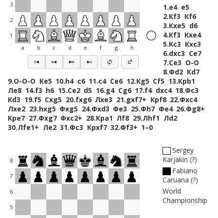
3
1.
e4
e5
2.
Кf3
Кf6
2
3.
Кxe5
d6
4.
Кf3
Кxe4
1
5.
Кc3
Кxc3
a
b
c
d
e
f
g
h
6.
dxc3
Сe7
7.
Сe3
O-O
8.
Фd2
Кd7
9.
O-O-O
Кe5
10.
h4
c6
11.
c4
Сe6
12.
Кg5
Сf5
13.
Крb1
Лe8
14.
f3
h6
15.
Сe2
d5
16.
g4
Сg6
17.
f4
dxc4
18.
Фc3
Кd3
19.
f5
Сxg5
20.
fxg6
Лxe3
21.
gxf7+
Крf8
22.
Фxc4
Лxe2
23.
hxg5
Фxg5
24.
Фxd3
Фe3
25.
Фh7
Фe4
26.
Фg8+
Крe7
27.
Фxg7
Фxc2+
28.
Крa1
Лf8
29.
Лhf1
Лd2
30.
Лfe1+
Лe2
31.
Фc3
Крxf7
32.
Фf3+
1–0
Sergey
Karjakin
?
8
Fabiano
7
Caruana
?
World
6
Championship
5