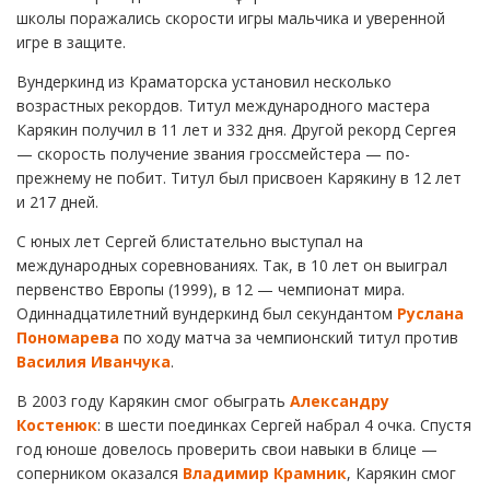
школы поражались скорости игры мальчика и уверенной
игре в защите.
Вундеркинд из Краматорска установил несколько
возрастных рекордов. Титул международного мастера
Карякин получил в 11 лет и 332 дня. Другой рекорд Сергея
— скорость получение звания гроссмейстера — по-
прежнему не побит. Титул был присвоен Карякину в 12 лет
и 217 дней.
С юных лет Сергей блистательно выступал на
международных соревнованиях. Так, в 10 лет он выиграл
первенство Европы (1999), в 12 — чемпионат мира.
Одиннадцатилетний вундеркинд был секундантом
Руслана
Пономарева
по ходу матча за чемпионский титул против
Василия Иванчука
.
В 2003 году Карякин смог обыграть
Александру
Костенюк
: в шести поединках Сергей набрал 4 очка. Спустя
год юноше довелось проверить свои навыки в блице —
соперником оказался
Владимир Крамник
, Карякин смог