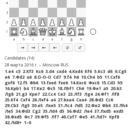
4
3
2
1
a
b
c
d
e
f
g
h
Candidates
14
28 марта 2016 г.
Moscow RUS
1.
e4
c5
2.
Кf3
Кc6
3.
d4
cxd4
4.
Кxd4
Кf6
5.
Кc3
d6
6.
Сg5
e6
7.
Фd2
a6
8.
O-O-O
Сd7
9.
f4
h6
10.
Сh4
b5
11.
Сxf6
gxf6
12.
f5
Фb6
13.
fxe6
fxe6
14.
Кxc6
Фxc6
15.
Сd3
h5
16.
Крb1
b4
17.
Кe2
Фc5
18.
Лhf1
Сh6
19.
Фe1
a5
20.
b3
Лg8
21.
g3
Крe7
22.
Сc4
Сe3
23.
Лf3
Лg4
24.
Фf1
Лf8
25.
Кf4
Сxf4
26.
Лxf4
a4
27.
bxa4
Сxa4
28.
Фd3
Сc6
29.
Сb3
Лg5
30.
e5
Лxe5
31.
Лc4
Лd5
32.
Фe2
Фb6
33.
Лh4
Лe5
34.
Фd3
Сg2
35.
Лd4
d5
36.
Фd2
Лe4
37.
Лxd5
exd5
38.
Фxd5
Фc7
39.
Фf5
Лf7
40.
Сxf7
Фe5
41.
Лd7+
Крf8
42.
Лd8+
1–0