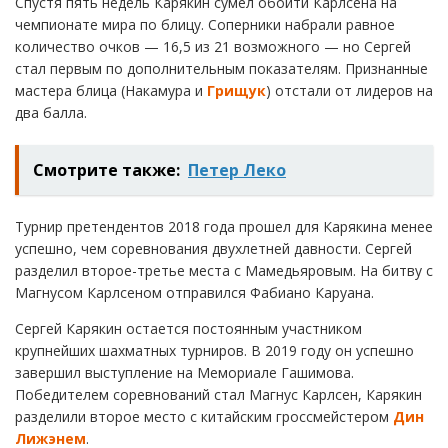
Спустя пять недель Карякин сумел обойти Карлсена на
чемпионате мира по блицу. Соперники набрали равное
количество очков — 16,5 из 21 возможного — но Сергей
стал первым по дополнительным показателям. Признанные
мастера блица (Накамура и
Грищук
) отстали от лидеров на
два балла.
Смотрите также:
Петер Леко
Турнир претендентов 2018 года прошел для Карякина менее
успешно, чем соревнования двухлетней давности. Сергей
разделил второе-третье места с Мамедьяровым. На битву с
Магнусом Карлсеном отправился Фабиано Каруана.
Сергей Карякин остается постоянным участником
крупнейших шахматных турниров. В 2019 году он успешно
завершил выступление на Мемориале Гашимова.
Победителем соревнований стал Магнус Карлсен, Карякин
разделили второе место с китайским гроссмейстером
Дин
Лижэнем
.