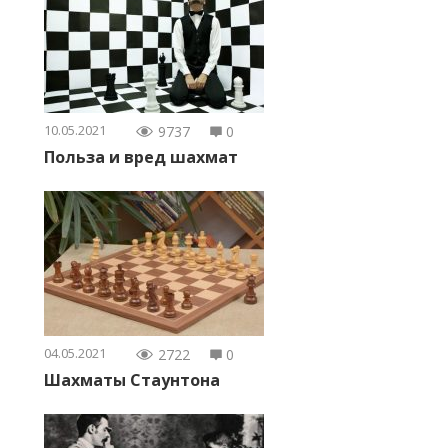
10.05.2021
9737
0
Польза и вред шахмат
04.05.2021
2722
0
Шахматы Стаунтона