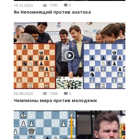
19.12.2020
1045
0
Ян Непомнящий против знатока
06.08.2020
1968
0
Чемпионы мира против молодежи