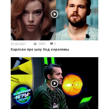
01.03.2021
2630
3
Карлсен про шоу Ход королевы