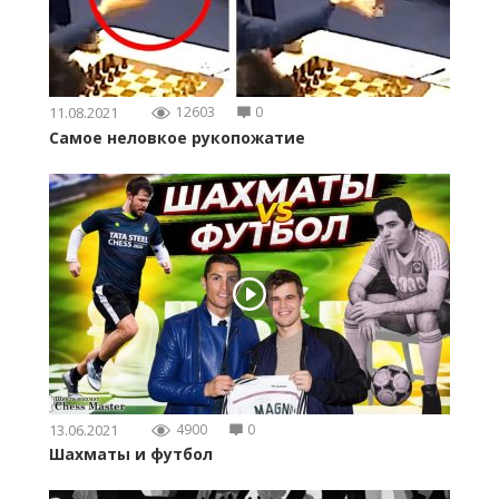
11.08.2021
12603
0
Самое неловкое рукопожатие
13.06.2021
4900
0
Шахматы и футбол