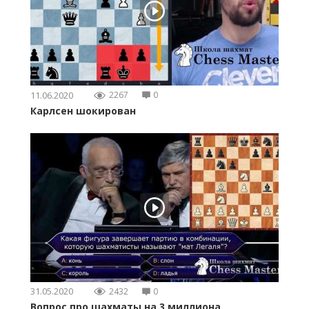
11.06.2020
2267
0
Карлсен шокирован
31.05.2020
2432
0
Вопрос про шахматы на 3 миллиона