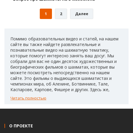
1
2
Далее
Помимо образовательных видео и статей, на нашем
сайте вы также найдете развлекательные и
познавательные видео на шахматную тематику,
которые помогут интересно занять ваш досуг. Мы
собрали для вас не один десяток художественных и
биографических фильмов о шахматах, которые вы
можете посмотреть непосредственно на нашем
сайте. Это фильмы о выдающихся шахматистах и
чемпионах мира, об Алехине, Ботвиннике, Тале,
Каспарове, Карпове, Фишере и других. Здесь же,
помимо этого, есть подборка мультипликационных
Читать полностью
фильмов про шахматы, которая может послужить
отличным средством заинтересовать вашего ребенка
этой грандиозной игрой. Также в этом разделе
представлены видеоролики о шахматных партиях,
которые имели место в художественных фильмах
О ПРОЕКТЕ
различных жанров, например, о Джеймсе Бонде и