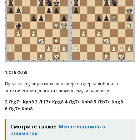
1.Сf6 Ф:h5
Предшествующая мельнице жертва ферзя добавила
эстетической ценности сложившемуся варианту:
2.Л:g7+ Крh8 3.Л:f7+ Крg8 4.Лg7+ Крh8 5.Л:b7+ Крg8
6.Лg7+ Крh8
Смотрите также:
Миттельшпиль в
шахматах