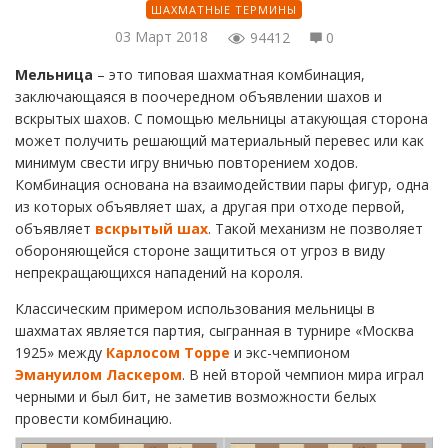
ШАХМАТНЫЕ ТЕРМИНЫ
03 Март 2018
94412
0
Мельница
– это типовая шахматная комбинация,
заключающаяся в поочередном объявлении шахов и
вскрытых шахов. С помощью мельницы атакующая сторона
может получить решающий материальный перевес или как
минимум свести игру вничью повторением ходов.
Комбинация основана на взаимодействии пары фигур, одна
из которых объявляет шах, а другая при отходе первой,
объявляет
вскрытый шах
. Такой механизм не позволяет
обороняющейся стороне защититься от угроз в виду
непрекращающихся нападений на короля.
Классическим примером использования мельницы в
шахматах является партия, сыгранная в турнире «Москва
1925» между
Карлосом Торре
и экс-чемпионом
Эмануилом Ласкером
. В ней второй чемпион мира играл
черными и был бит, не заметив возможности белых
провести комбинацию.