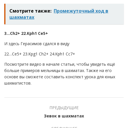
Смотрите также:
Промежуточный ход в
шахматах
3…С
h
2+ 22.Кр
h
1 С
e
5+
И здесь Герасимов сдался в виду
22…С
e
5+ 23.Кр
g
1 С
h
2+ 24.Кр
h
1 С
c
7+
Посмотрите видео в начале статьи, чтобы увидеть ещё
больше примеров мельницы в шахматах. Также на его
основе вы сможете составить конспект урока для юных
шахматистов.
ПРЕДЫДУЩИЕ
Зевок в шахматах