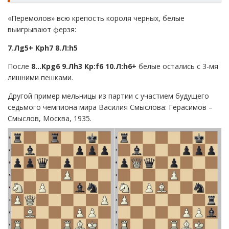
«Перемолов» всю крепость короля черных, белые
выигрывают ферзя:
7.Лg5+ Крh7 8.Л:h5
После
8…Кр
g
6 9.Л
h
3 Кр:
f
6 10.Л:
h
6+
белые остались с 3-мя
лишними пешками.
Другой пример мельницы из партии с участием будущего
седьмого чемпиона мира Василия Смыслова: Герасимов –
Смыслов, Москва, 1935.