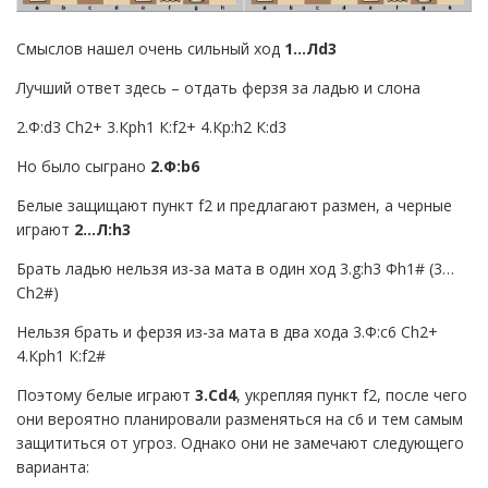
Смыслов нашел очень сильный ход
1…Л
d
3
Лучший ответ здесь – отдать ферзя за ладью и слона
2.Ф:
d
3 С
h
2+ 3.Крh1 К:
f
2+ 4.Кр:
h
2 К:
d
3
Но было сыграно
2.Ф:
b
6
Белые защищают пункт
f
2 и предлагают размен, а черные
играют
2…Л:
h
3
Брать ладью нельзя из-за мата в один ход 3.
g
:
h
3 Ф
h
1# (3…
С
h
2#)
Нельзя брать и ферзя из-за мата в два хода 3.Ф:
c
6 С
h
2+
4.Кр
h
1 К:
f
2#
Поэтому белые играют
3.С
d
4
, укрепляя пункт
f
2, после чего
они вероятно планировали разменяться на
c
6 и тем самым
защититься от угроз. Однако они не замечают следующего
варианта: