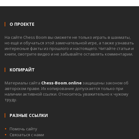
О ПРОЕКТЕ
На сайте Chess Boom вы сможете не только играть в шахматы,
но ещё и обучаться этой замечательной игре, а также узнавать
интересные факты из прошлого и настоящего. Читайте статьи и
книги, смотрите видео и не забывайте оставлять комментарии.
КОПИРАЙТ
Материалы сайта
Chess-Boom.online
защищены законом об
авторском праве. Их копирование допускается только при
наличии активной ссылки. Относитесь уважительно к чужому
труду.
РАЗНЫЕ ССЫЛКИ
Помочь сайту
Связаться с нами