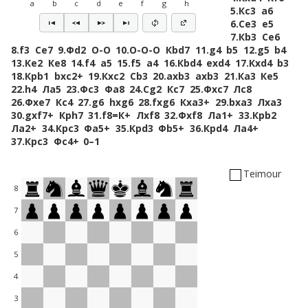
a
b
c
d
e
f
g
h
5.
Кc3
a6
6.
Сe3
e5
7.
Кb3
Сe6
8.
f3
Сe7
9.
Фd2
O-O
10.
O-O-O
Кbd7
11.
g4
b5
12.
g5
b4
13.
Кe2
Кe8
14.
f4
a5
15.
f5
a4
16.
Кbd4
exd4
17.
Кxd4
b3
18.
Крb1
bxc2+
19.
Кxc2
Сb3
20.
axb3
axb3
21.
Кa3
Кe5
22.
h4
Лa5
23.
Фc3
Фa8
24.
Сg2
Кc7
25.
Фxc7
Лc8
26.
Фxe7
Кc4
27.
g6
hxg6
28.
fxg6
Кxa3+
29.
bxa3
Лxa3
30.
gxf7+
Крh7
31.
f8=К+
Лxf8
32.
Фxf8
Лa1+
33.
Крb2
Лa2+
34.
Крc3
Фa5+
35.
Крd3
Фb5+
36.
Крd4
Лa4+
37.
Крc3
Фc4+
0–1
Teimour
8
7
6
5
4
3