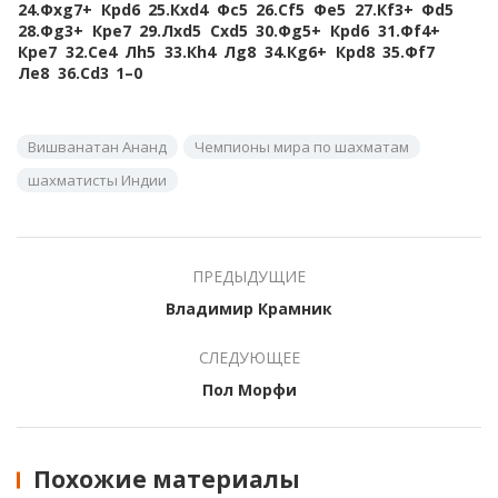
24.
Фxg7+
Крd6
25.
Кxd4
Фc5
26.
Сf5
Фe5
27.
Кf3+
Фd5
28.
Фg3+
Крe7
29.
Лxd5
Сxd5
30.
Фg5+
Крd6
31.
Фf4+
Крe7
32.
Сe4
Лh5
33.
Кh4
Лg8
34.
Кg6+
Крd8
35.
Фf7
Лe8
36.
Сd3
1–0
Вишванатан Ананд
Чемпионы мира по шахматам
шахматисты Индии
ПРЕДЫДУЩИЕ
Владимир Крамник
СЛЕДУЮЩЕЕ
Пол Морфи
Похожие материалы