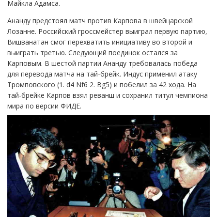
Майкла Адамса.
Ананду предстоял матч против Карпова в швейцарской
Лозанне. Российский гроссмейстер выиграл первую партию,
Вишванатан смог перехватить инициативу во второй и
выиграть третью. Следующий поединок остался за
Карповым. В шестой партии Ананду требовалась победа
для перевода матча на тай-брейк. Индус применил атаку
Тромповского (1. d4 Nf6 2. Bg5) и побелил за 42 хода. На
тай-брейке Карпов взял реванш и сохранил титул чемпиона
мира по версии ФИДЕ.