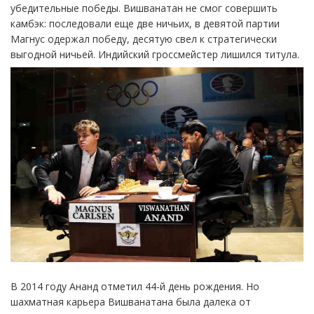
убедительные победы. Вишванатан не смог совершить
камбэк: последовали еще две ничьих, в девятой партии
Магнус одержал победу, десятую свел к стратегически
выгодной ничьей. Индийский гроссмейстер лишился титула.
В 2014 году Ананд отметил 44-й день рождения. Но
шахматная карьера Вишванатана была далека от