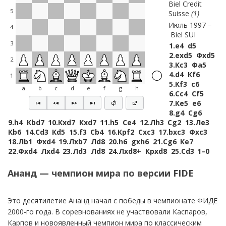
Biel Credit
5
Suisse
1
Июль 1997
4
Biel SUI
3
1.
e4
d5
2.
exd5
Фxd5
2
3.
Кc3
Фa5
4.
d4
Кf6
1
5.
Кf3
c6
a
b
c
d
e
f
g
h
6.
Сc4
Сf5
7.
Кe5
e6
8.
g4
Сg6
9.
h4
Кbd7
10.
Кxd7
Кxd7
11.
h5
Сe4
12.
Лh3
Сg2
13.
Лe3
Кb6
14.
Сd3
Кd5
15.
f3
Сb4
16.
Крf2
Сxc3
17.
bxc3
Фxc3
18.
Лb1
Фxd4
19.
Лxb7
Лd8
20.
h6
gxh6
21.
Сg6
Кe7
22.
Фxd4
Лxd4
23.
Лd3
Лd8
24.
Лxd8+
Крxd8
25.
Сd3
1–0
Ананд — чемпион мира по версии FIDE
Это десятилетие Ананд начал с победы в чемпионате ФИДЕ
2000-го года. В соревнованиях не участвовали Каспаров,
Карпов и новоявленный чемпион мира по классическим