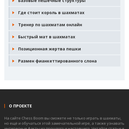
Базовые пешечные структуры
Где стоит король в шахматах
Тренер по шахматам онлайн
Быстрый мат в шахматах
Позиционная жертва пешки
Размен фианкеттированного слона
О ПРОЕКТЕ
На сайте Chess Boom вы сможете не только играть в шахматы,
но ещё и обучаться этой замечательной игре, а также узнавать
интересные факты из прошлого и настоящего. Читайте статьи и