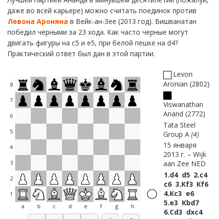
даже во всей карьере) можно считать поединок против
Левона Ароняна
в Вейк-ан-Зее (2013 год). Вишванатан
победил черными за 23 хода. Как часто черные могут
двигать фигуры на с5 и е5, при белой пешке на d4?
Практический ответ был дан в этой партии.
Levon
Aronian
2802
8
7
Viswanathan
Anand
2772
6
Tata Steel
5
Group A
4
15 января
4
2013 г.
Wijk
aan Zee NED
3
1.
d4
d5
2.
c4
2
c6
3.
Кf3
Кf6
4.
Кc3
e6
1
5.
e3
Кbd7
a
b
c
d
e
f
g
h
6.
Сd3
dxc4