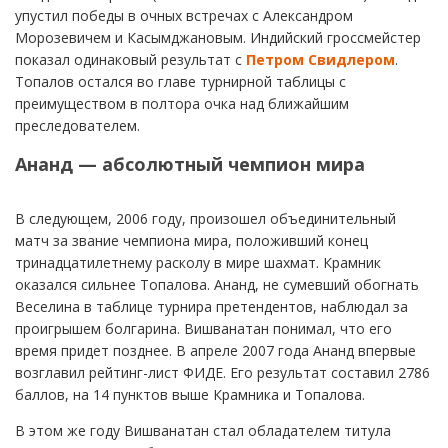
упустил победы в очных встречах с Александром
Морозевичем и Касымджановым. Индийский гроссмейстер
показал одинаковый результат с
Петром Свидлером
.
Топалов остался во главе турнирной таблицы с
преимуществом в полтора очка над ближайшим
преследователем.
Ананд — абсолютный чемпион мира
В следующем, 2006 году, произошел объединительный
матч за звание чемпиона мира, положивший конец
тринадцатилетнему расколу в мире шахмат. Крамник
оказался сильнее Топалова. Ананд, не сумевший обогнать
Веселина в таблице турнира претендентов, наблюдал за
проигрышем болгарина. Вишванатан понимал, что его
время придет позднее. В апреле 2007 года Ананд впервые
возглавил рейтинг-лист ФИДЕ. Его результат составил 2786
баллов, на 14 пунктов выше Крамника и Топалова.
В этом же году Вишванатан стал обладателем титула