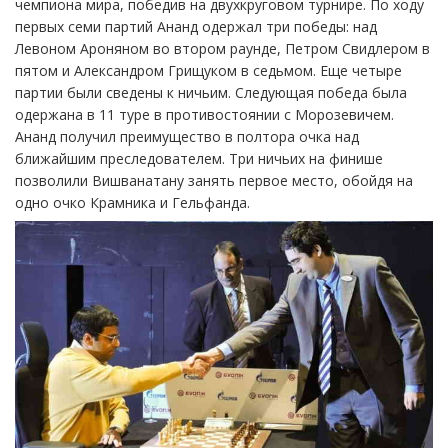
чемпиона мира, победив на двухкруговом турнире. По ходу
первых семи партий Ананд одержал три победы: над
Левоном Ароняном во втором раунде, Петром Свидлером в
пятом и Александром Грищуком в седьмом. Еще четыре
партии были сведены к ничьим. Следующая победа была
одержана в 11 туре в противостоянии с Морозевичем.
Ананд получил преимущество в полтора очка над
ближайшим преследователем. Три ничьих на финише
позволили Вишванатану занять первое место, обойдя на
одно очко Крамника и Гельфанда.