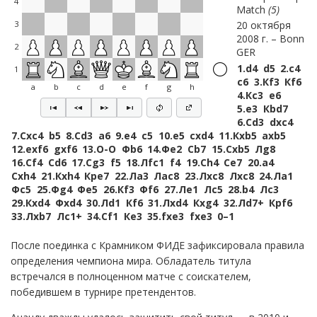
4
Match
5
20 октября
3
2008 г.
Bonn
2
GER
1.
d4
d5
2.
c4
1
c6
3.
Кf3
Кf6
a
b
c
d
e
f
g
h
4.
Кc3
e6
5.
e3
Кbd7
6.
Сd3
dxc4
7.
Сxc4
b5
8.
Сd3
a6
9.
e4
c5
10.
e5
cxd4
11.
Кxb5
axb5
12.
exf6
gxf6
13.
O-O
Фb6
14.
Фe2
Сb7
15.
Сxb5
Лg8
16.
Сf4
Сd6
17.
Сg3
f5
18.
Лfc1
f4
19.
Сh4
Сe7
20.
a4
Сxh4
21.
Кxh4
Крe7
22.
Лa3
Лac8
23.
Лxc8
Лxc8
24.
Лa1
Фc5
25.
Фg4
Фe5
26.
Кf3
Фf6
27.
Лe1
Лc5
28.
b4
Лc3
29.
Кxd4
Фxd4
30.
Лd1
Кf6
31.
Лxd4
Кxg4
32.
Лd7+
Крf6
33.
Лxb7
Лc1+
34.
Сf1
Кe3
35.
fxe3
fxe3
0–1
После поединка с Крамником ФИДЕ зафиксировала правила
определения чемпиона мира. Обладатель титула
встречался в полноценном матче с соискателем,
победившем в турнире претендентов.