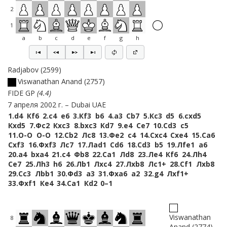
2
1
a
b
c
d
e
f
g
h
Radjabov
2599
Viswanathan Anand
2757
FIDE GP
4.4
7 апреля 2002 г.
Dubai UAE
1.
d4
Кf6
2.
c4
e6
3.
Кf3
b6
4.
a3
Сb7
5.
Кc3
d5
6.
cxd5
Кxd5
7.
Фc2
Кxc3
8.
bxc3
Кd7
9.
e4
Сe7
10.
Сd3
c5
11.
O-O
O-O
12.
Сb2
Лc8
13.
Фe2
c4
14.
Сxc4
Сxe4
15.
Сa6
Сxf3
16.
Фxf3
Лc7
17.
Лad1
Сd6
18.
Сd3
b5
19.
Лfe1
a6
20.
a4
bxa4
21.
c4
Фb8
22.
Сa1
Лd8
23.
Лe4
Кf6
24.
Лh4
Сe7
25.
Лh3
h6
26.
Лb1
Лxc4
27.
Лxb8
Лc1+
28.
Сf1
Лxb8
29.
Сc3
Лbb1
30.
Фd3
a3
31.
Фxa6
a2
32.
g4
Лxf1+
33.
Фxf1
Кe4
34.
Сa1
Кd2
0–1
Viswanathan
8
Anand
2774