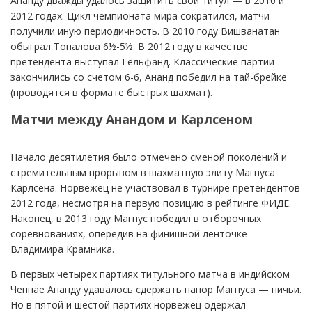
Ананду дважды удалось защитить свой титул — в 2010 и
2012 годах. Цикл чемпионата мира сократился, матчи
получили иную периодичность. В 2010 году Вишванатан
обыграл Топалова 6½-5½. В 2012 году в качестве
претендента выступал Гельфанд. Классические партии
закончились со счетом 6-6, Ананд победил на тай-брейке
(проводятся в формате быстрых шахмат).
Матчи между Анандом и Карлсеном
Начало десятилетия было отмечено сменой поколений и
стремительным прорывом в шахматную элиту Магнуса
Карлсена. Норвежец не участвовал в турнире претендентов
2012 года, несмотря на первую позицию в рейтинге ФИДЕ.
Наконец, в 2013 году Магнус победил в отборочных
соревнованиях, опередив на финишной ленточке
Владимира Крамника.
В первых четырех партиях титульного матча в индийском
Ченнае Ананду удавалось сдержать напор Магнуса — ничьи.
Но в пятой и шестой партиях норвежец одержал