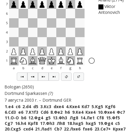
7
Viktor
Antonovich
6
5
4
3
2
1
a
b
c
d
e
f
g
h
Bologan
2650
Dortmund Sparkassen
7
7 августа 2003 г.
Dortmund GER
1.
e4
c6
2.
d4
d5
3.
Кc3
dxe4
4.
Кxe4
Кd7
5.
Кg5
Кgf6
6.
Сd3
e6
7.
К1f3
Сd6
8.
Фe2
h6
9.
Кe4
Кxe4
10.
Фxe4
Фc7
11.
O-O
b6
12.
Фg4
g5
13.
Фh3
Лg8
14.
Лe1
Сf8
15.
Фf5
Сg7
16.
h4
Крf8
17.
Фh3
Лh8
18.
hxg5
hxg5
19.
Фg4
c5
20.
Сxg5
cxd4
21.
Лad1
Сb7
22.
Лxe6
fxe6
23.
Сe7+
Крxe7