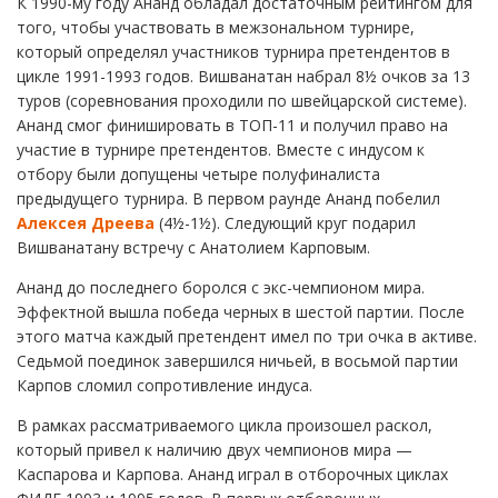
К 1990-му году Ананд обладал достаточным рейтингом для
того, чтобы участвовать в межзональном турнире,
который определял участников турнира претендентов в
цикле 1991-1993 годов. Вишванатан набрал 8½ очков за 13
туров (соревнования проходили по швейцарской системе).
Ананд смог финишировать в ТОП-11 и получил право на
участие в турнире претендентов. Вместе с индусом к
отбору были допущены четыре полуфиналиста
предыдущего турнира. В первом раунде Ананд побелил
Алексея Дреева
(4½-1½). Следующий круг подарил
Вишванатану встречу с Анатолием Карповым.
Ананд до последнего боролся с экс-чемпионом мира.
Эффектной вышла победа черных в шестой партии. После
этого матча каждый претендент имел по три очка в активе.
Седьмой поединок завершился ничьей, в восьмой партии
Карпов сломил сопротивление индуса.
В рамках рассматриваемого цикла произошел раскол,
который привел к наличию двух чемпионов мира —
Каспарова и Карпова. Ананд играл в отборочных циклах