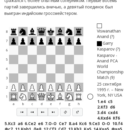
сражался с более опытным соперником. Первые восемь
партий завершились вничью, а девятый поединок был
выигран индийским гроссмейстером.
Viswanathan
8
Anand
?
7
Garry
Kasparov
?
6
Kasparov -
5
Anand PCA
World
4
Championship
Match
9
3
25 сентября
2
1995 г.
New
York, NY USA
1
1.
e4
c5
a
b
c
d
e
f
g
h
2.
Кf3
d6
3.
d4
cxd4
4.
Кxd4
Кf6
5.
Кc3
a6
6.
Сe2
e6
7.
O-O
Сe7
8.
a4
Кc6
9.
Сe3
O-O
10.
f4
Фc7
11.
Крh1
Лe8
12.
Сf3
Сd7
13.
Кb3
Кa5
14.
Кxa5
Фxa5