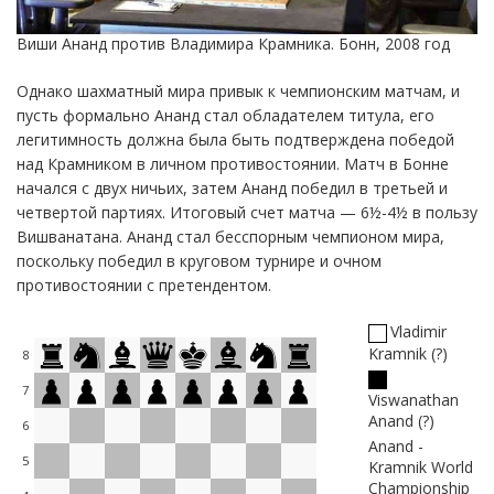
Виши Ананд против Владимира Крамника. Бонн, 2008 год
Однако шахматный мира привык к чемпионским матчам, и
пусть формально Ананд стал обладателем титула, его
легитимность должна была быть подтверждена победой
над Крамником в личном противостоянии. Матч в Бонне
начался с двух ничьих, затем Ананд победил в третьей и
четвертой партиях. Итоговый счет матча — 6½-4½ в пользу
Вишванатана. Ананд стал бесспорным чемпионом мира,
поскольку победил в круговом турнире и очном
противостоянии с претендентом.
Vladimir
Kramnik
?
8
7
Viswanathan
Anand
?
6
Anand -
5
Kramnik World
Championship