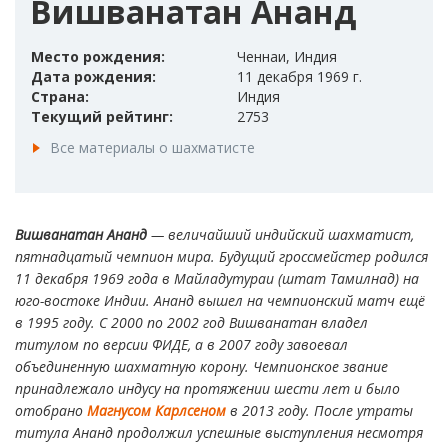
Вишванатан Ананд
Место рождения:
Ченнаи, Индия
Дата рождения:
11 декабря 1969 г.
Страна:
Индия
Текущий рейтинг:
2753
Все материалы о шахматисте
Вишванатан Ананд
— величайший индийский шахматист,
пятнадцатый чемпион мира. Будущий гроссмейстер родился
11 декабря 1969 года в Майладутураи (штат Тамилнад) на
юго-востоке Индии. Ананд вышел на чемпионский матч ещё
в 1995 году. С 2000 по 2002 год Вишванатан владел
титулом по версии ФИДЕ, а в 2007 году завоевал
объединенную шахматную корону. Чемпионское звание
принадлежало индусу на протяжении шести лет и было
отобрано
Магнусом Карлсеном
в 2013 году. После утраты
титула Ананд продолжил успешные выступления несмотря