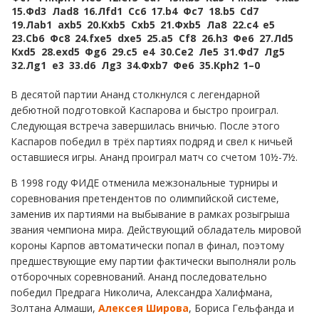
15.
Фd3
Лad8
16.
Лfd1
Сc6
17.
b4
Фc7
18.
b5
Сd7
19.
Лab1
axb5
20.
Кxb5
Сxb5
21.
Фxb5
Лa8
22.
c4
e5
23.
Сb6
Фc8
24.
fxe5
dxe5
25.
a5
Сf8
26.
h3
Фe6
27.
Лd5
Кxd5
28.
exd5
Фg6
29.
c5
e4
30.
Сe2
Лe5
31.
Фd7
Лg5
32.
Лg1
e3
33.
d6
Лg3
34.
Фxb7
Фe6
35.
Крh2
1–0
В десятой партии Ананд столкнулся с легендарной
дебютной подготовкой Каспарова и быстро проиграл.
Следующая встреча завершилась вничью. После этого
Каспаров победил в трёх партиях подряд и свел к ничьей
оставшиеся игры. Ананд проиграл матч со счетом 10½-7½.
В 1998 году ФИДЕ отменила межзональные турниры и
соревнования претендентов по олимпийской системе,
заменив их партиями на выбывание в рамках розыгрыша
звания чемпиона мира. Действующий обладатель мировой
короны Карпов автоматически попал в финал, поэтому
предшествующие ему партии фактически выполняли роль
отборочных соревнований. Ананд последовательно
победил Предрага Николича, Александра Халифмана,
Золтана Алмаши,
Алексея Широва
, Бориса Гельфанда и