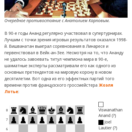
Очередное противостояние с Анатолием Карповым.
В 90-е годы Ананд регулярно участвовал в супертурнирах.
Лучшим с точки зрения игровых результатов оказался 1998-
й. Вишванатан выиграл соревнования в Линаресе и
первенствовал в Вейк-ан-Зее. Несмотря на то, что Ананду
не удалось завоевать титул чемпиона мира в 90-е,
шахматные эксперты рассматривали его как одного из
основных претендентов на мировую корону в новом
десятилетии. Вот одна из его эффектных партий того
времени против французского гроссмейстера
Жоэля
Лотье
:
Viswanathan
8
Anand
?
7
Joel
Lautier
?
6