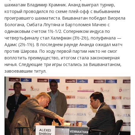
шахматам Владимир Крамник. Ананд выиграл турнир,
который проводился по схеме плей-офф с выбыванием
проигравшего шахматиста. Вишванатан победил Виорела
Бологана, Смбата Лпутяна и Бартоломея Мачею с
одинаковым счетом 1½-1/2. Соперником индуса по
четвертьфиналу стал Халифман (3½-2½), полуфинала —
Адамс (2½-1½). В последнем раунде Ананда ожидал матч
против Широва. По ходу первой партии никто не смог
воплотить преимущество, итогом стала закономерная
ничья. Следующие три игры остались за Вишванатаном,
завоевавшим титул.