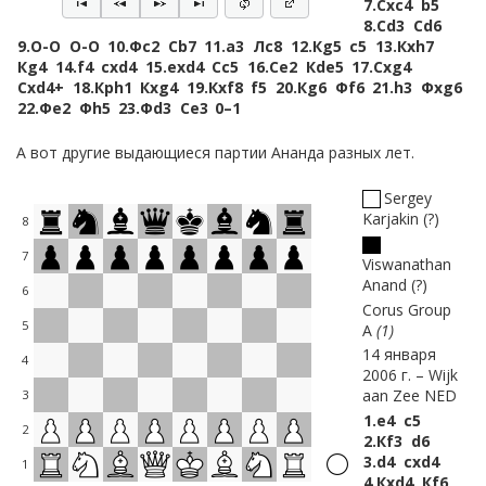
7.
Сxc4
b5
8.
Сd3
Сd6
9.
O-O
O-O
10.
Фc2
Сb7
11.
a3
Лc8
12.
Кg5
c5
13.
Кxh7
Кg4
14.
f4
cxd4
15.
exd4
Сc5
16.
Сe2
Кde5
17.
Сxg4
Сxd4+
18.
Крh1
Кxg4
19.
Кxf8
f5
20.
Кg6
Фf6
21.
h3
Фxg6
22.
Фe2
Фh5
23.
Фd3
Сe3
0–1
А вот другие выдающиеся партии Ананда разных лет.
Sergey
Karjakin
?
8
7
Viswanathan
Anand
?
6
Corus Group
5
A
1
14 января
4
2006 г.
Wijk
aan Zee NED
3
1.
e4
c5
2
2.
Кf3
d6
3.
d4
cxd4
1
4.
Кxd4
Кf6