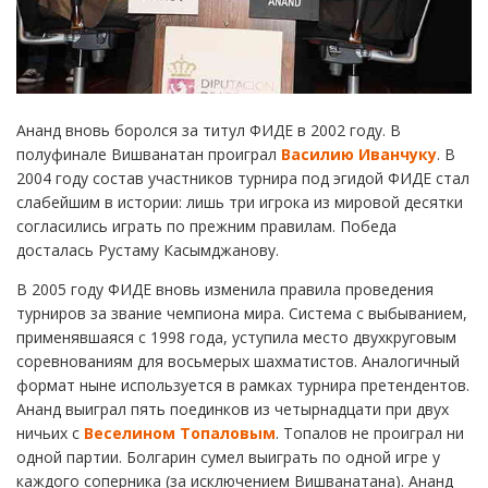
Ананд вновь боролся за титул ФИДЕ в 2002 году. В
полуфинале Вишванатан проиграл
Василию Иванчуку
. В
2004 году состав участников турнира под эгидой ФИДЕ стал
слабейшим в истории: лишь три игрока из мировой десятки
согласились играть по прежним правилам. Победа
досталась Рустаму Касымджанову.
В 2005 году ФИДЕ вновь изменила правила проведения
турниров за звание чемпиона мира. Система с выбыванием,
применявшаяся с 1998 года, уступила место двухкруговым
соревнованиям для восьмерых шахматистов. Аналогичный
формат ныне используется в рамках турнира претендентов.
Ананд выиграл пять поединков из четырнадцати при двух
ничьих с
Веселином Топаловым
. Топалов не проиграл ни
одной партии. Болгарин сумел выиграть по одной игре у
каждого соперника (за исключением Вишванатана). Ананд