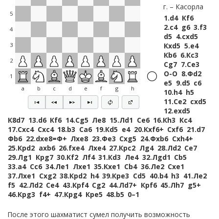
г.
Касорла
5
1.
d4
Кf6
2.
c4
g6
3.
f3
4
d5
4.
cxd5
Кxd5
5.
e4
3
Кb6
6.
Кc3
2
Сg7
7.
Сe3
O-O
8.
Фd2
1
e5
9.
d5
c6
a
b
c
d
e
f
g
h
10.
h4
h5
11.
Сe2
cxd5
12.
exd5
К8d7
13.
d6
Кf6
14.
Сg5
Лe8
15.
Лd1
Сe6
16.
Кh3
Кc4
17.
Сxc4
Сxc4
18.
b3
Сa6
19.
Кd5
e4
20.
Кxf6+
Сxf6
21.
d7
Фb6
22.
dxe8=Ф+
Лxe8
23.
Фe3
Сxg5
24.
Фxb6
Сxh4+
25.
Крd2
axb6
26.
fxe4
Лxe4
27.
Крc2
Лg4
28.
Лd2
Сe7
29.
Лg1
Крg7
30.
Кf2
Лf4
31.
Кd3
Лe4
32.
Лgd1
Сb5
33.
a4
Сc6
34.
Лe1
Лxe1
35.
Кxe1
Сb4
36.
Лe2
Сxe1
37.
Лxe1
Сxg2
38.
Крd2
h4
39.
Крe3
Сd5
40.
b4
h3
41.
Лe2
f5
42.
Лd2
Сe4
43.
Крf4
Сg2
44.
Лd7+
Крf6
45.
Лh7
g5+
46.
Крg3
f4+
47.
Крg4
Крe5
48.
b5
0–1
После этого шахматист сумел получить возможность