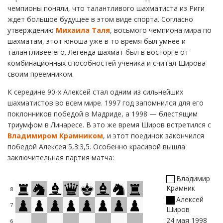
чемпионы поняли, что талантливого шахматиста из Риги
ждет большое будущее в этом виде спорта. Согласно
утверждению
Михаила Таля
, восьмого чемпиона мира по
шахматам, этот юноша уже в то время был умнее и
талантливее его. Легенда шахмат был в восторге от
комбинационных способностей ученика и считал Широва
своим преемником.
К середине 90-х Алексей стал одним из сильнейших
шахматистов во всем мире. 1997 год запомнился для его
поклонников победой в Мадриде, а 1998 — блестящим
триумфом в Линаресе. В это же время Широв встретился с
Владимиром Крамником
, и этот поединок закончился
победой Алексея 5,3:3,5. Особенно красивой вышла
заключительная партия матча:
Владимир
Крамник
8
Алексей
7
Широв
24 мая 1998
6