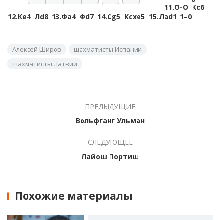
11.
O-O
Кc6
12.
Кe4
Лd8
13.
Фa4
Фd7
14.
Сg5
Кcxe5
15.
Лad1
1–0
Алексей Широв
шахматисты Испании
шахматисты Латвии
ПРЕДЫДУЩИЕ
Вольфганг Ульман
СЛЕДУЮЩЕЕ
Лайош Портиш
Похожие материалы