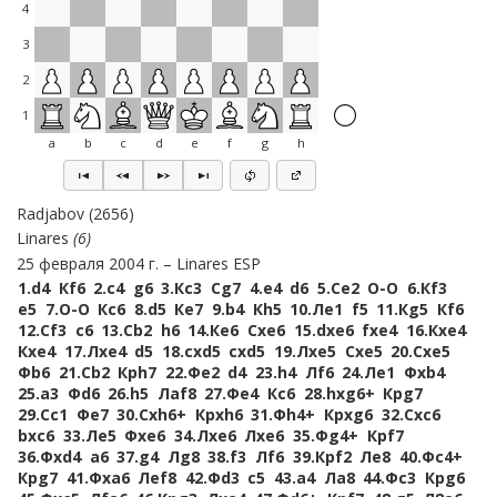
4
3
2
1
a
b
c
d
e
f
g
h
Radjabov
2656
Linares
6
25 февраля 2004 г.
Linares ESP
1.
d4
Кf6
2.
c4
g6
3.
Кc3
Сg7
4.
e4
d6
5.
Сe2
O-O
6.
Кf3
e5
7.
O-O
Кc6
8.
d5
Кe7
9.
b4
Кh5
10.
Лe1
f5
11.
Кg5
Кf6
12.
Сf3
c6
13.
Сb2
h6
14.
Кe6
Сxe6
15.
dxe6
fxe4
16.
Кxe4
Кxe4
17.
Лxe4
d5
18.
cxd5
cxd5
19.
Лxe5
Сxe5
20.
Сxe5
Фb6
21.
Сb2
Крh7
22.
Фe2
d4
23.
h4
Лf6
24.
Лe1
Фxb4
25.
a3
Фd6
26.
h5
Лaf8
27.
Фe4
Кc6
28.
hxg6+
Крg7
29.
Сc1
Фe7
30.
Сxh6+
Крxh6
31.
Фh4+
Крxg6
32.
Сxc6
bxc6
33.
Лe5
Фxe6
34.
Лxe6
Лxe6
35.
Фg4+
Крf7
36.
Фxd4
a6
37.
g4
Лg8
38.
f3
Лf6
39.
Крf2
Лe8
40.
Фc4+
Крg7
41.
Фxa6
Лef8
42.
Фd3
c5
43.
a4
Лa8
44.
Фc3
Крg6