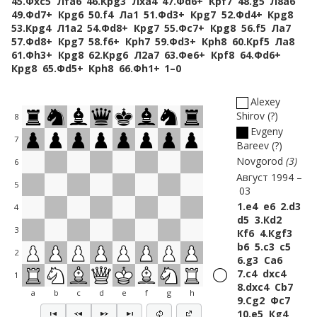
45.
Фxc5
Лfa6
46.
Крg3
Лxa4
47.
Фd6+
Крf7
48.
g5
Л8a6
49.
Фd7+
Крg6
50.
f4
Лa1
51.
Фd3+
Крg7
52.
Фd4+
Крg8
53.
Крg4
Л1a2
54.
Фd8+
Крg7
55.
Фc7+
Крg8
56.
f5
Лa7
57.
Фd8+
Крg7
58.
f6+
Крh7
59.
Фd3+
Крh8
60.
Крf5
Лa8
61.
Фh3+
Крg8
62.
Крg6
Л2a7
63.
Фe6+
Крf8
64.
Фd6+
Крg8
65.
Фd5+
Крh8
66.
Фh1+
1–0
Alexey
Shirov
?
8
Evgeny
7
Bareev
?
Novgorod
3
6
Август 1994
5
03
1.
e4
e6
2.
d3
4
d5
3.
Кd2
3
Кf6
4.
Кgf3
b6
5.
c3
c5
2
6.
g3
Сa6
7.
c4
dxc4
1
8.
dxc4
Сb7
a
b
c
d
e
f
g
h
9.
Сg2
Фc7
10.
e5
Кg4