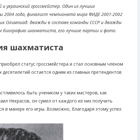
 и украинский гроссмейстер. Один из лучших
ы 2004 года, финалист чемпионата мира ФИДЕ 2001-2002
х Олимпиад: дважды в составе команды СССР и дважды
 биографию шахматиста, его лучшие партии и фото.
ия шахматиста
а приобрел статус гроссмейстера и стал основным членом
х десятилетий остается одним из главных претендентов
стливилось быть учеником у таких мастеров, как
ил Некрасов, он сумел от каждого из них получить
я в манере его игры. Возможно, благодаря этому успех