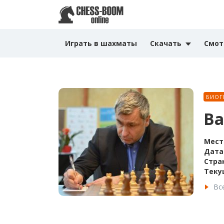
Играть в шахматы
Скачать
Смот
БИОГ
Ва
Мест
Дата
Стра
Теку
Вс