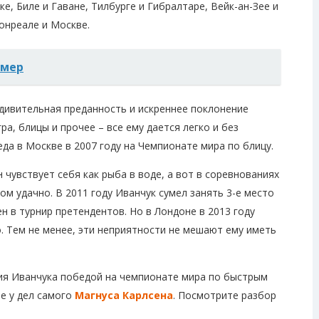
е, Биле и Гаване, Тилбурге и Гибралтаре, Вейк-ан-Зее и
онреале и Москве.
ммер
дивительная преданность и искреннее поклонение
а, блицы и прочее – все ему дается легко и без
еда в Москве в 2007 году на Чемпионате мира по блицу.
 чувствует себя как рыба в воде, а вот в соревнованиях
ом удачно. В 2011 году Иванчук сумел занять 3-е место
н в турнир претендентов. Но в Лондоне в 2013 году
. Тем не менее, эти неприятности не мешают ему иметь
ия Иванчука победой на чемпионате мира по быстрым
не у дел самого
Магнуса Карлсена
. Посмотрите разбор