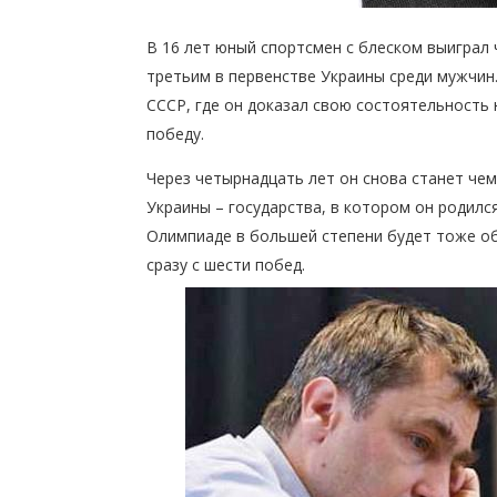
В 16 лет юный спортсмен с блеском выиграл
третьим в первенстве Украины среди мужчин.
СССР, где он доказал свою состоятельность 
победу.
Через четырнадцать лет он снова станет че
Украины – государства, в котором он родился
Олимпиаде в большей степени будет тоже об
сразу с шести побед.