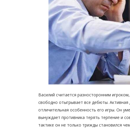
Василий считается разносторонним игроком, 
свободно отыгрывает все дебюты. Активная 
отличительная особенность его игры. Он ум
вынуждает противника терять терпение и со
тактике он не только трижды становился че