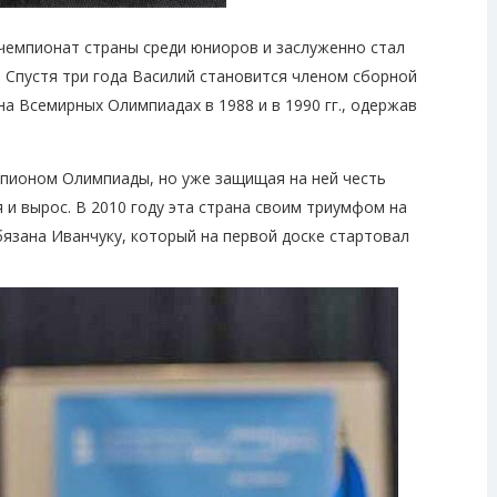
 чемпионат страны среди юниоров и заслуженно стал
 Спустя три года Василий становится членом сборной
на Всемирных Олимпиадах в 1988 и в 1990 гг., одержав
мпионом Олимпиады, но уже защищая на ней честь
 и вырос. В 2010 году эта страна своим триумфом на
язана Иванчуку, который на первой доске стартовал