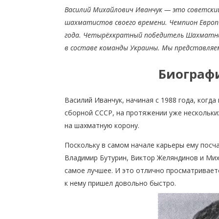
Василий Михайлович Иванчук — это советский
шахматистов своего времени. Чемпион Европ
года. Четырёхкратный победитель Шахматны
в составе команды Украины.
Мы представляем
Биограф
Василий Иванчук, начиная с 1988 года, когд
сборной СССР, на протяжении уже нескольки
на шахматную корону.
Поскольку в самом начале карьеры ему посча
Владимир Бутурин, Виктор Желяндинов и Миха
самое лучшее. И это отлично просматриваетс
к нему пришел довольно быстро.