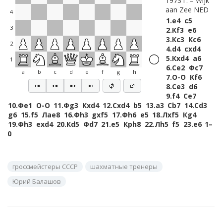
1973 г.
Wijk
aan Zee NED
4
1.
e4
c5
3
2.
Кf3
e6
3.
Кc3
Кc6
2
4.
d4
cxd4
5.
Кxd4
a6
1
6.
Сe2
Фc7
a
b
c
d
e
f
g
h
7.
O-O
Кf6
8.
Сe3
d6
9.
f4
Сe7
10.
Фe1
O-O
11.
Фg3
Кxd4
12.
Сxd4
b5
13.
a3
Сb7
14.
Сd3
g6
15.
f5
Лae8
16.
Фh3
gxf5
17.
Фh6
e5
18.
Лxf5
Кg4
19.
Фh3
exd4
20.
Кd5
Фd7
21.
e5
Крh8
22.
Лh5
f5
23.
e6
1–
0
гроссмейстеры СССР
шахматные тренеры
Юрий Балашов