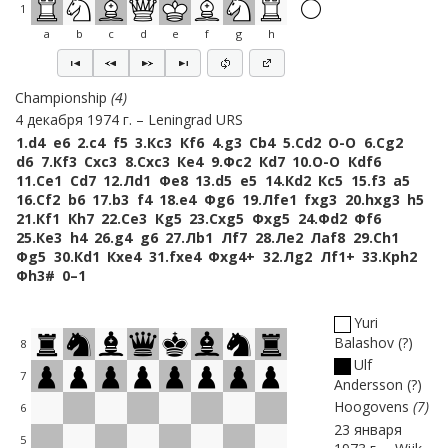
1
a
b
c
d
e
f
g
h
Championship
4
4 декабря 1974 г.
Leningrad URS
1.
d4
e6
2.
c4
f5
3.
Кc3
Кf6
4.
g3
Сb4
5.
Сd2
O-O
6.
Сg2
d6
7.
Кf3
Сxc3
8.
Сxc3
Кe4
9.
Фc2
Кd7
10.
O-O
Кdf6
11.
Сe1
Сd7
12.
Лd1
Фe8
13.
d5
e5
14.
Кd2
Кc5
15.
f3
a5
16.
Сf2
b6
17.
b3
f4
18.
e4
Фg6
19.
Лfe1
fxg3
20.
hxg3
h5
21.
Кf1
Кh7
22.
Сe3
Кg5
23.
Сxg5
Фxg5
24.
Фd2
Фf6
25.
Кe3
h4
26.
g4
g6
27.
Лb1
Лf7
28.
Лe2
Лaf8
29.
Сh1
Фg5
30.
Кd1
Кxe4
31.
fxe4
Фxg4+
32.
Лg2
Лf1+
33.
Крh2
Фh3#
0–1
Yuri
Balashov
?
8
Ulf
7
Andersson
?
Hoogovens
7
6
23 января
5