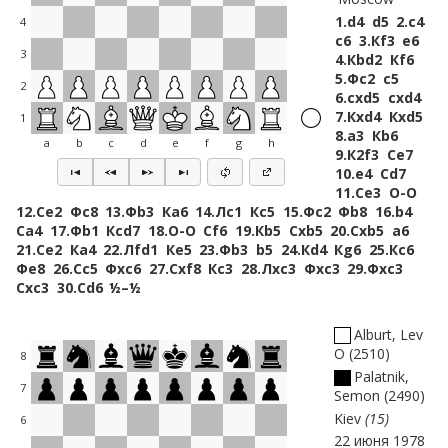
1.
d4
d5
2.
c4
4
c6
3.
Кf3
e6
3
4.
Кbd2
Кf6
5.
Фc2
c5
2
6.
cxd5
cxd4
7.
Кxd4
Кxd5
1
8.
a3
Кb6
a
b
c
d
e
f
g
h
9.
К2f3
Сe7
10.
e4
Сd7
11.
Сe3
O-O
12.
Сe2
Фc8
13.
Фb3
Кa6
14.
Лc1
Кc5
15.
Фc2
Фb8
16.
b4
Сa4
17.
Фb1
Кcd7
18.
O-O
Сf6
19.
Кb5
Сxb5
20.
Сxb5
a6
21.
Сe2
Кa4
22.
Лfd1
Кe5
23.
Фb3
b5
24.
Кd4
Кg6
25.
Кc6
Фe8
26.
Сc5
Фxc6
27.
Сxf8
Кc3
28.
Лxc3
Фxc3
29.
Фxc3
Сxc3
30.
Сd6
½–½
Alburt, Lev
O
2510
8
Palatnik,
7
Semon
2490
Kiev
15
6
22 июня 1978