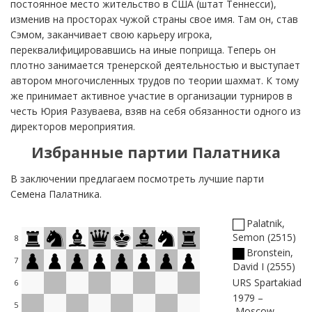
постоянное место жительство в США (штат Теннесси),
изменив на просторах чужой страны свое имя. Там он, став
Сэмом, заканчивает свою карьеру игрока,
переквалифицировавшись на иные поприща. Теперь он
плотно занимается тренерской деятельностью и выступает
автором многочисленных трудов по теории шахмат. К тому
же принимает активное участие в организации турниров в
честь Юрия Разуваева, взяв на себя обязанности одного из
директоров мероприятия.
Избранные партии Палатника
В заключении предлагаем посмотреть лучшие парти
Семена Палатника.
Palatnik,
Semon
2515
8
Bronstein,
7
David I
2555
URS Spartakiad
6
1979
5
Moscow