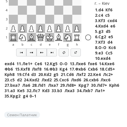
5
г.
Kiev
1.
d4
Кf6
4
2.
c4
c5
3
3.
Кf3
cxd4
4.
Кxd4
e6
2
5.
g3
d5
6.
Сg2
e5
1
7.
Кf3
d4
a
b
c
d
e
f
g
h
8.
O-O
Кc6
9.
e3
Сc5
10.
exd4
exd4
11.
Лe1+
Сe6
12.
Кg5
O-O
13.
Лxe6
fxe6
14.
Кxe6
Фb6
15.
Кxf8
Лxf8
16.
Фb3
Кg4
17.
Фxb6
Сxb6
18.
Сd5+
Крh8
19.
Сf4
d3
20.
Кd2
g5
21.
Сd6
Лxf2
22.
Кe4
Лc2+
23.
c5
d2
24.
Кxd2
Лxd2
25.
Сxc6
Лxd6
26.
cxb6
Лxc6
27.
bxa7
Лa6
28.
Лd1
Лxa7
29.
Лd8+
Крg7
30.
Лd7+
Крh6
31.
a3
Кe5
32.
Лc7
Кd3
33.
b3
Лxa3
34.
Лxb7
Лa1+
35.
Крg2
g4
0–1
Семен Палатник