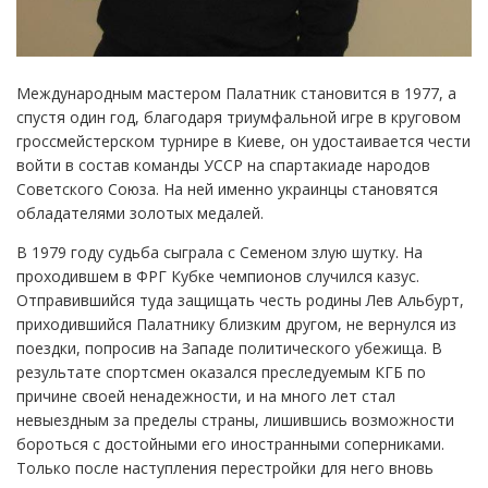
Международным мастером Палатник становится в 1977, а
спустя один год, благодаря триумфальной игре в круговом
гроссмейстерском турнире в Киеве, он удостаивается чести
войти в состав команды УССР на спартакиаде народов
Советского Союза. На ней именно украинцы становятся
обладателями золотых медалей.
В 1979 году судьба сыграла с Семеном злую шутку. На
проходившем в ФРГ Кубке чемпионов случился казус.
Отправившийся туда защищать честь родины Лев Альбурт,
приходившийся Палатнику близким другом, не вернулся из
поездки, попросив на Западе политического убежища. В
результате спортсмен оказался преследуемым КГБ по
причине своей ненадежности, и на много лет стал
невыездным за пределы страны, лишившись возможности
бороться с достойными его иностранными соперниками.
Только после наступления перестройки для него вновь