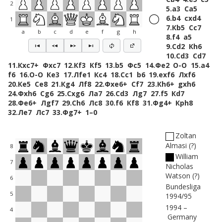
2
5.
a3
Сa5
6.
b4
cxd4
1
7.
Кb5
Сc7
a
b
c
d
e
f
g
h
8.
f4
a5
9.
Сd2
Кh6
10.
Сd3
Сd7
11.
Кxc7+
Фxc7
12.
Кf3
Кf5
13.
b5
Фc5
14.
Фe2
O-O
15.
a4
f6
16.
O-O
Кe3
17.
Лfe1
Кc4
18.
Сc1
b6
19.
exf6
Лxf6
20.
Кe5
Сe8
21.
Кg4
Лf8
22.
Фxe6+
Сf7
23.
Кh6+
gxh6
24.
Фxh6
Сg6
25.
Сxg6
Лa7
26.
Сd3
Лg7
27.
f5
Кd7
28.
Фe6+
Лgf7
29.
Сh6
Лc8
30.
f6
Кf8
31.
Фg4+
Крh8
32.
Лe7
Лc7
33.
Фg7+
1–0
Zoltan
Almasi
?
8
William
7
Nicholas
Watson
?
6
Bundesliga
5
1994/95
1994
4
Germany