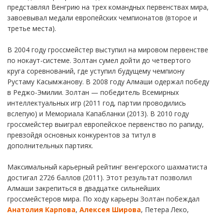
представлял Венгрию на трех командных первенствах мира,
завоевывал медали европейских чемпионатов (второе и
третье места).
В 2004 году гроссмейстер выступил на мировом первенстве
по нокаут-системе. Золтан сумел дойти до четвертого
круга соревнований, где уступил будущему чемпиону
Рустаму Касымжанову. В 2008 году Алмаши одержал победу
в Реджо-Эмилии. Золтан — победитель Всемирных
интеллектуальных игр (2011 год, партии проводились
вслепую) и Мемориала Капабланки (2013). В 2010 году
гроссмейстер выиграл европейское первенство по рапиду,
превзойдя основных конкурентов за титул в
дополнительных партиях.
Максимальный карьерный рейтинг венгерского шахматиста
достигал 2726 баллов (2011). Этот результат позволил
Алмаши закрепиться в двадцатке сильнейших
гроссмейстеров мира. По ходу карьеры Золтан побеждал
Анатолия Карпова
,
Алексея Широва
, Петера Леко,