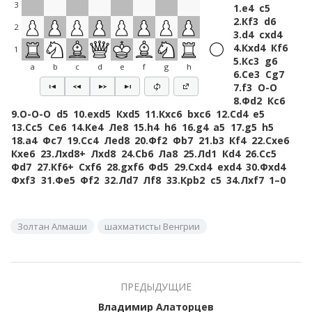
3
1.
e4
c5
2.
Кf3
d6
2
3.
d4
cxd4
4.
Кxd4
Кf6
1
5.
Кc3
g6
a
b
c
d
e
f
g
h
6.
Сe3
Сg7
7.
f3
O-O
8.
Фd2
Кc6
9.
O-O-O
d5
10.
exd5
Кxd5
11.
Кxc6
bxc6
12.
Сd4
e5
13.
Сc5
Сe6
14.
Кe4
Лe8
15.
h4
h6
16.
g4
a5
17.
g5
h5
18.
a4
Фc7
19.
Сc4
Лed8
20.
Фf2
Фb7
21.
b3
Кf4
22.
Сxe6
Кxe6
23.
Лxd8+
Лxd8
24.
Сb6
Лa8
25.
Лd1
Кd4
26.
Сc5
Фd7
27.
Кf6+
Сxf6
28.
gxf6
Фd5
29.
Сxd4
exd4
30.
Фxd4
Фxf3
31.
Фe5
Фf2
32.
Лd7
Лf8
33.
Крb2
c5
34.
Лxf7
1–0
Золтан Алмаши
шахматисты Венгрии
ПРЕДЫДУЩИЕ
Владимир Алаторцев