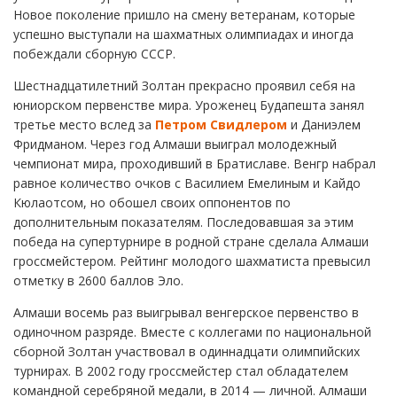
Новое поколение пришло на смену ветеранам, которые
успешно выступали на шахматных олимпиадах и иногда
побеждали сборную СССР.
Шестнадцатилетний Золтан прекрасно проявил себя на
юниорском первенстве мира. Уроженец Будапешта занял
третье место вслед за
Петром Свидлером
и Даниэлем
Фридманом. Через год Алмаши выиграл молодежный
чемпионат мира, проходивший в Братиславе. Венгр набрал
равное количество очков с Василием Емелиным и Кайдо
Кюлаотсом, но обошел своих оппонентов по
дополнительным показателям. Последовавшая за этим
победа на супертурнире в родной стране сделала Алмаши
гроссмейстером. Рейтинг молодого шахматиста превысил
отметку в 2600 баллов Эло.
Алмаши восемь раз выигрывал венгерское первенство в
одиночном разряде. Вместе с коллегами по национальной
сборной Золтан участвовал в одиннадцати олимпийских
турнирах. В 2002 году гроссмейстер стал обладателем
командной серебряной медали, в 2014 — личной. Алмаши