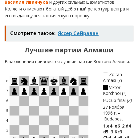
Василия Иванчука
и других сильных шахматистов.
Коллеги отмечают богатый дебютный репертуар венгра и
его выдающуюся тактическую сноровку.
Смотрите также:
Яссер Сейраван
Лучшие партии Алмаши
В заключении приводятся лучшие партии Золтана Алмаши.
Zoltan
Almasi
?
8
Viktor
7
Korchnoi
?
EUCup final
2
6
27 ноября
5
1996 г.
Budapest
4
1.
e4
e6
2.
d4
3
d5
3.
Кc3
Сb4
4.
e5
c5