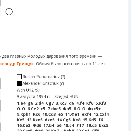
сь два главных молодых дарования того времени —
ксандр Грищук
. Обоим было всего лишь по 11 лет.
Ruslan Ponomariov
?
Alexander Grischuk
?
Wch U12
9
9 августа 1994 г.
Szeged HUN
1.
e4
g6
2.
d4
Сg7
3.
Кc3
d6
4.
f4
Кf6
5.
Кf3
O-O
6.
Сe2
c5
7.
dxc5
Фa5
8.
O-O
Фxc5+
9.
Крh1
Кc6
10.
Сd3
e5
11.
Фe1
exf4
12.
Сxf4
Кe5
13.
Кxe5
dxe5
14.
Сg5
Кe8
15.
Кd5
f6
16.
Сe3
Фd6
17.
b4
b6
18.
c4
Лf7
19.
c5
bxc5
20.
Сxc5
Фb8
21.
Кe7+
Крh8
22.
Сc4
Лf8