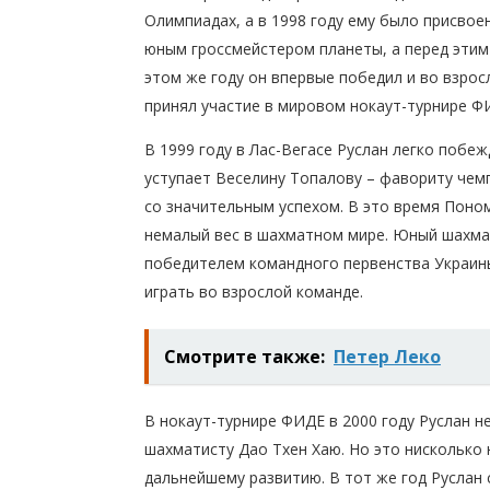
Олимпиадах, а в 1998 году ему было присвое
юным гроссмейстером планеты, а перед этим
этом же году он впервые победил и во взрос
принял участие в мировом нокаут-турнире Ф
В 1999 году в Лас-Вегасе Руслан легко побе
уступает Веселину Топалову – фавориту чем
со значительным успехом. В это время Поно
немалый вес в шахматном мире. Юный шахмат
победителем командного первенства Украины
играть во взрослой команде.
Смотрите также:
Петер Леко
В нокаут-турнире ФИДЕ в 2000 году Руслан 
шахматисту Дао Тхен Хаю. Но это нисколько
дальнейшему развитию. В тот же год Руслан