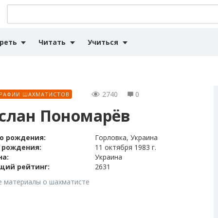
реть
Читать
Учиться
2740
0
РАФИИ ШАХМАТИСТОВ
слан Пономарёв
о рождения:
Горловка, Украина
 рождения:
11 октября 1983 г.
на:
Украина
щий рейтинг:
2631
е материалы о шахматисте