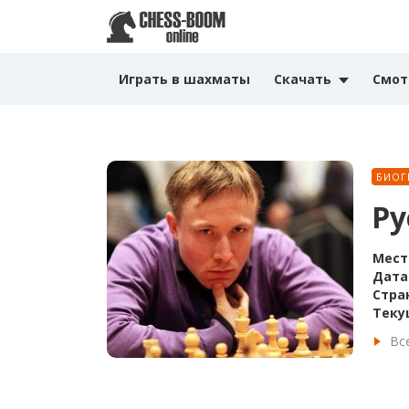
Играть в шахматы
Скачать
Смот
БИОГ
Ру
Мест
Дата
Стра
Теку
Вс