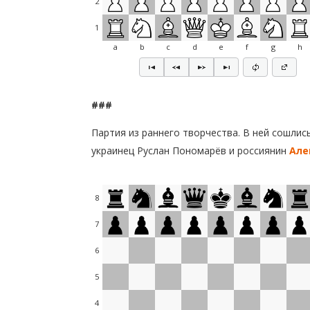
2
1
a
b
c
d
e
f
g
h
###
Партия из раннего творчества. В ней сошли
украинец Руслан Пономарёв и россиянин
Але
8
7
6
5
4