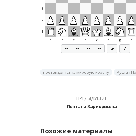
3
2
1
a
b
c
d
e
f
g
h
претенденты на мировую корону
Руслан П
ПРЕДЫДУЩИЕ
Пентала Харикришна
Похожие материалы