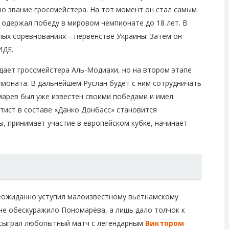
но звание гроссмейстера. На тот момент он стал самым
 одержал победу в мировом чемпионате до 18 лет. В
лых соревнованиях – первенстве Украины. Затем он
ИДЕ.
ждает гроссмейстера Аль-Модиахи, но на втором этапе
пионата. В дальнейшем Руслан будет с ним сотрудничать
марев был уже известен своими победами и имел
ист в составе «Данко Донбасс» становится
, принимает участие в европейском кубке, начинает
неожиданно уступил малоизвестному вьетнамскому
 не обескуражило Пономарёва, а лишь дало толчок к
 сыграл любопытный матч с легендарным
Виктором