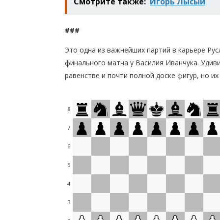
Смотрите также:
Игорь Лысый
###
Это одна из важнейших партий в карьере Ру
финального матча у Василия Иванчука. Удив
равенстве и почти полной доске фигур, но и
8
7
6
5
4
3