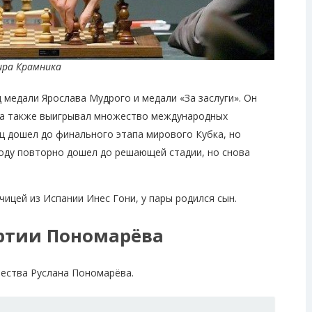
ира Крамника
 медали Ярослава Мудрого и медали «За заслуги». Он
 а также выигрывал множество международных
нец дошел до финального этапа мирового Кубка, но
году повторно дошел до решающей стадии, но снова
чицей из Испании Инес Гони, у пары родился сын.
ртии Пономарёва
ества Руслана Пономарёва.