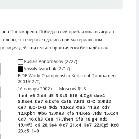
слана Пономарёва. Победа в ней приблизила выигрыш
ительно, что черные сдались при материальном
х позиция действительно практически безнадёжная.
Ruslan Ponomariov
2727
Vassily Ivanchuk
2717
FIDE World Championship Knockout Tournament
2001/02
1
16 января 2002 г.
Moscow RUS
1.
e4
e6
2.
d4
d5
3.
Кc3
Кf6
4.
Сg5
dxe4
5.
Кxe4
Сe7
6.
Сxf6
Сxf6
7.
Кf3
O-O
8.
Фd2
Сe7
9.
O-O-O
Фd5
10.
Кc3
Фa5
11.
a3
Кd7
12.
Крb1
Фb6
13.
Фe3
Кf6
14.
Кe5
Лd8
15.
Сc4
Сd7
16.
Сb3
Сe8
17.
Лhe1
Сf8
18.
g4
Кd5
19.
Фf3
c6
20.
Кe4
Фc7
21.
c4
Кe7
22.
Кg5
Кc8
23.
c5
1–0