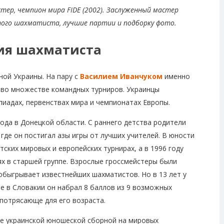
тер, чемпион мира FIDE (2002). Заслуженный мастер
ого шахматиста, лучшие партии и подборку фото.
ия шахматиста
ной Украины. На пару с
Василием Иванчуком
именно
 во множестве командных турниров. Украинцы
иадах, первенствах мира и чемпионатах Европы.
ода в Донецкой области. С раннего детства родители
где он постигал азы игры от лучших учителей. В юности
ских мировых и европейских турнирах, а в 1996 году
ях в старшей группе. Взрослые гроссмейстеры были
обыгрывает известнейших шахматистов. Но в 13 лет у
е в Словакии он набрал 8 баллов из 9 возможных
 потрясающе для его возраста.
е украинской юношеской сборной на мировых