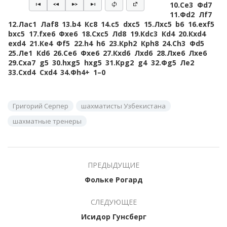
10.
Сe3
Фd7
11.
Фd2
Лf7
12.
Лac1
Лaf8
13.
b4
Кc8
14.
c5
dxc5
15.
Лxc5
b6
16.
exf5
bxc5
17.
fxe6
Фxe6
18.
Сxc5
Лd8
19.
Кdc3
Кd4
20.
Кxd4
exd4
21.
Кe4
Фf5
22.
h4
h6
23.
Крh2
Крh8
24.
Сh3
Фd5
25.
Лe1
Кd6
26.
Сe6
Фxe6
27.
Кxd6
Лxd6
28.
Лxe6
Лxe6
29.
Сxa7
g5
30.
hxg5
hxg5
31.
Крg2
g4
32.
Фg5
Лe2
33.
Сxd4
Сxd4
34.
Фh4+
1–0
Григорий Серпер
шахматисты Узбекистана
шахматные тренеры
ПРЕДЫДУЩИЕ
Фольке Рогард
СЛЕДУЮЩЕЕ
Исидор Гунсберг