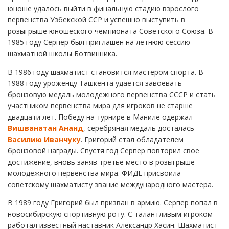
юноше удалось выйти в финальную стадию взрослого
первенства Узбекской ССР и успешно выступить в
розыгрыше юношеского чемпионата Советского Союза. В
1985 году Серпер был приглашен на летнюю сессию
шахматной школы Ботвинника.
В 1986 году шахматист становится мастером спорта. В
1988 году уроженцу Ташкента удается завоевать
бронзовую медаль молодежного первенства СССР и стать
участником первенства мира для игроков не старше
двадцати лет. Победу на турнире в Маниле одержал
Вишванатан Ананд
, серебряная медаль досталась
Василию Иванчуку
. Григорий стал обладателем
бронзовой награды. Спустя год Серпер повторил свое
достижение, вновь заняв третье место в розыгрыше
молодежного первенства мира. ФИДЕ присвоила
советскому шахматисту звание международного мастера.
В 1989 году Григорий был призван в армию. Серпер попал в
новосибирскую спортивную роту. С талантливым игроком
работал известный наставник Александр Хасин. Шахматист