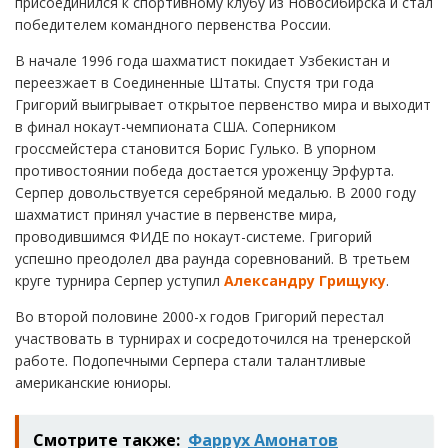
присоединился к спортивному клубу из Новосибирска и стал
победителем командного первенства России.
В начале 1996 года шахматист покидает Узбекистан и
переезжает в Соединенные Штаты. Спустя три года
Григорий выигрывает открытое первенство мира и выходит
в финал нокаут-чемпионата США. Соперником
гроссмейстера становится Борис Гулько. В упорном
противостоянии победа достается уроженцу Эрфурта.
Серпер довольствуется серебряной медалью. В 2000 году
шахматист принял участие в первенстве мира,
проводившимся ФИДЕ по нокаут-системе. Григорий
успешно преодолел два раунда соревнований. В третьем
круге турнира Серпер уступил
Александру Грищуку
.
Во второй половине 2000-х годов Григорий перестал
участвовать в турнирах и сосредоточился на тренерской
работе. Подопечными Серпера стали талантливые
американские юниоры.
Смотрите также:
Фаррух Амонатов