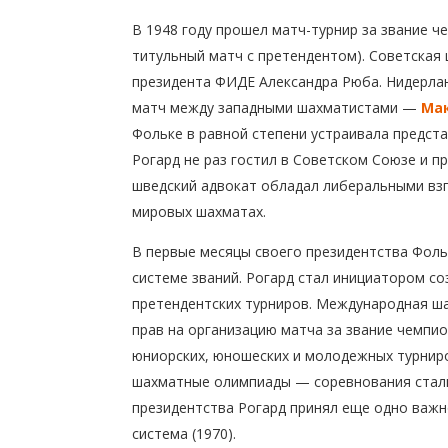
В 1948 году прошел матч-турнир за звание че
титульный матч с претендентом). Советская
президента ФИДЕ Александра Рюба. Нидерла
матч между западными шахматистами —
Ма
Фольке в равной степени устраивала предст
Рогард не раз гостил в Советском Союзе и п
шведский адвокат обладал либеральными вз
мировых шахматах.
В первые месяцы своего президентства Фол
системе званий. Рогард стал инициатором с
претендентских турниров. Международная ш
прав на организацию матча за звание чемпио
юниорских, юношеских и молодежных турнир
шахматные олимпиады — соревнования стали 
президентства Рогард принял еще одно важн
система (1970).