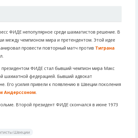
гресс ФИДЕ непопулярное среди шахматистов решение. В
ши между чемпионом мира и претендентом. Этой идее
ланировал провести повторный матч против
Тиграна
л.
ым президентом ФИДЕ стал бывший чемпион мира Макс
ой шахматной федерацией. Бывший адвокат
не. Его усилия привели к появлению в Швеции поколения
м Андерссоном
.
гольме. Второй президент ФИДЕ скончался в июне 1973
атисты Швеции