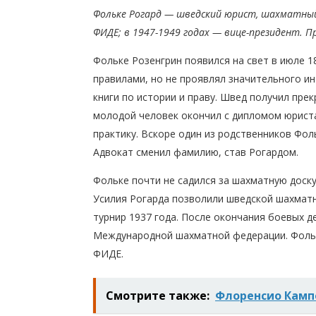
Фольке Рогард — шведский юрист, шахматный
ФИДЕ; в 1947-1949 годах — вице-президент. П
Фольке Розенгрин появился на свет в июле 1
правилами, но не проявлял значительного ин
книги по истории и праву. Швед получил пр
молодой человек окончил с дипломом юриста
практику. Вскоре один из родственников Фол
Адвокат сменил фамилию, став Рогардом.
Фольке почти не садился за шахматную доск
Усилия Рогарда позволили шведской шахмат
турнир 1937 года. После окончания боевых д
Международной шахматной федерации. Фольк
ФИДЕ.
Смотрите также:
Флоренсио Камп