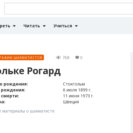
реть
Читать
Учиться
768
0
РАФИИ ШАХМАТИСТОВ
льке Рогард
о рождения:
Стокгольм
 рождения:
6 июля 1899 г.
 смерти:
11 июня 1973 г.
на:
Швеция
е материалы о шахматисте