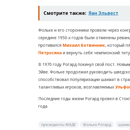
Смотрите также:
Яан Эльвест
Фольке и его сторонники провели через кон
середине 1950-х годов были отменены реван
противился
Михаил Ботвинник
, который п
Петросяна
и вернуть себе чемпионский титу
В 1970 году Рогард покинул свой пост. Нов
Эйве. Фольке продолжил руководить шведск
способствовал популяризации шахмат в стра
талантливых игроков, возглавляемых
Ульфо
Последние годы жизни Рогард провел в Сток
года.
президенты ФИДЕ
Фольке Рогард
шахм