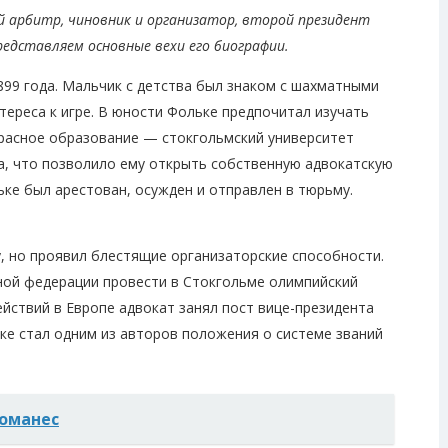
 арбитр, чиновник и организатор, второй президент
редставляем основные вехи его биографии.
899 года. Мальчик с детства был знаком с шахматными
тереса к игре. В юности Фольке предпочитал изучать
екрасное образование — стокгольмский университет
, что позволило ему открыть собственную адвокатскую
ьке был арестован, осужден и отправлен в тюрьму.
у, но проявил блестящие организаторские способности.
ной федерации провести в Стокгольме олимпийский
ействий в Европе адвокат занял пост вице-президента
е стал одним из авторов положения о системе званий
оманес