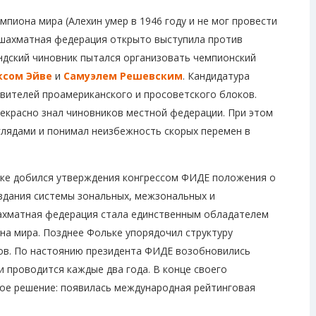
мпиона мира (Алехин умер в 1946 году и не мог провести
 шахматная федерация открыто выступила против
ндский чиновник пытался организовать чемпионский
ксом Эйве
и
Самуэлем Решевским
. Кандидатура
авителей проамериканского и просоветского блоков.
рекрасно знал чиновников местной федерации. При этом
глядами и понимал неизбежность скорых перемен в
ьке добился утверждения конгрессом ФИДЕ положения о
оздания системы зональных, межзональных и
ахматная федерация стала единственным обладателем
на мира. Позднее Фольке упорядочил структуру
ов. По настоянию президента ФИДЕ возобновились
проводится каждые два года. В конце своего
ое решение: появилась международная рейтинговая