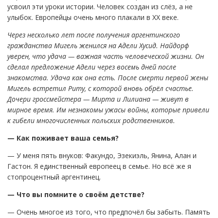
усвоил эти уроки истории. Человек создан из слёз, а не
улыбок. Европейцы очень много плакали в XX веке.
Через несколько лет после получения аргентинского
гражданства Мигель женился на Адели Хусид. Найдорф
уверен, что удача — важная часть человеческой жизни. Он
сделал предложение Адели через восемь дней после
знакомства. Удача как она есть. После смерти первой жены
Мигель встретил Риту, с которой вновь обрёл счастье.
Дочери гроссмейстера — Мирта и Лилиана — живут в
мирное время. Им незнакомы ужасы войны, которые привели
к гибели многочисленных польских родственников.
— Как поживает ваша семья?
— У меня пять внуков: Факундо, Эзекиэль, Янина, Алан и
Гастон. Я единственный европеец в семье. Но всё же я
стопроцентный аргентинец.
— Что вы помните о своём детстве?
— Очень многое из того, что предпочёл бы забыть. Память