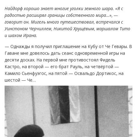
Найдорф хорошо знает многие уголки земного шара. «Я с
радостью расширял границы собственного мира…», —
говорит он. Мигель много путешествовал, встречался с
Уинстоном Черчиллем, Никитой Хрущёвым, маршалом Тито
и шахом Ирана.
— Однажды я получил приглашение на Кубу от Че Гевары. В
Гаване мне довелось дать сеанс одновременной игры на
десяти досках. На первой мне противостоял Фидель
Кастро, на второй — его брат Рауль, на четвёртой —
Камило Сьенфуэгос, на пятой — Освальдо Дортикос, на
шестой — Че…