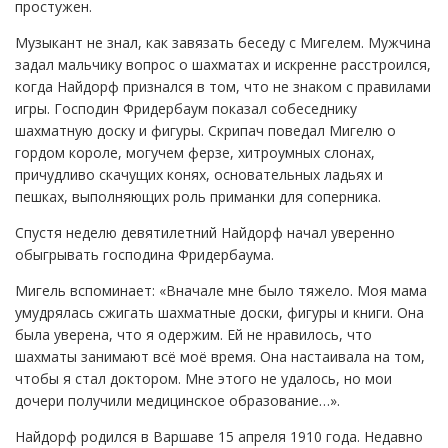
простужен.
Музыкант не знал, как завязать беседу с Мигелем. Мужчина
задал мальчику вопрос о шахматах и искренне расстроился,
когда Найдорф признался в том, что не знаком с правилами
игры. Господин Фридербаум показал собеседнику
шахматную доску и фигуры. Скрипач поведал Мигелю о
гордом короле, могучем ферзе, хитроумных слонах,
причудливо скачущих конях, основательных ладьях и
пешках, выполняющих роль приманки для соперника.
Спустя неделю девятилетний Найдорф начал уверенно
обыгрывать господина Фридербаума.
Мигель вспоминает: «Вначале мне было тяжело. Моя мама
умудрялась сжигать шахматные доски, фигуры и книги. Она
была уверена, что я одержим. Ей не нравилось, что
шахматы занимают всё моё время. Она настаивала на том,
чтобы я стал доктором. Мне этого не удалось, но мои
дочери получили медицинское образование…».
Найдорф родился в Варшаве 15 апреля 1910 года. Недавно