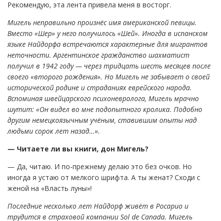
Рекомендую, эта лента привела меня в восторг.
Мигель неправильно произнёс имя американской певицы.
Вместо «Шер» у него получилось «Шей». Иногда в испанском
языке Найдорфа встречаются характерные для мигрантов
неточности. Аргентинское гражданство шахматист
получил в 1942 году — через тридцать шесть месяцев после
своего «второго рождения». Но Мигель не забывает о своей
исторической родине и страданиях еврейского народа.
Вспоминая швейцарского психоневролога, Мигель мрачно
шутит: «Он видел во мне подопытного кролика. Подобно
другим немецкоязычным учёным, ставившим опыты над
людьми сорок лет назад…».
— Читаете ли вы книги, дон Мигель?
— Да, читаю. И по-прежнему делаю это без очков. Но
иногда я устаю от мелкого шрифта. А ты женат? Сходи с
женой на «Власть луны»!
Последние несколько лет Найдорф живёт в Росарио и
трудится в страховой компании Sol de Canada. Мигель