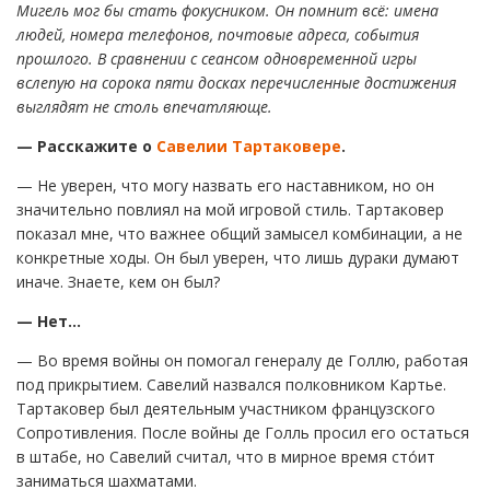
Мигель мог бы стать фокусником. Он помнит всё: имена
людей, номера телефонов, почтовые адреса, события
прошлого. В сравнении с сеансом одновременной игры
вслепую на сорока пяти досках перечисленные достижения
выглядят не столь впечатляюще.
— Расскажите о
Савелии Тартаковере
.
— Не уверен, что могу назвать его наставником, но он
значительно повлиял на мой игровой стиль. Тартаковер
показал мне, что важнее общий замысел комбинации, а не
конкретные ходы. Он был уверен, что лишь дураки думают
иначе. Знаете, кем он был?
— Нет…
— Во время войны он помогал генералу де Голлю, работая
под прикрытием. Савелий назвался полковником Картье.
Тартаковер был деятельным участником французского
Сопротивления. После войны де Голль просил его остаться
в штабе, но Савелий считал, что в мирное время сто́ит
заниматься шахматами.