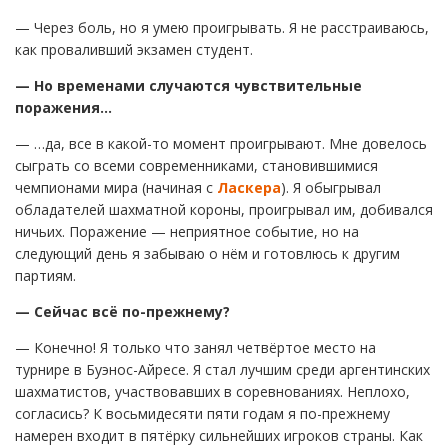
— Через боль, но я умею проигрывать. Я не расстраиваюсь,
как проваливший экзамен студент.
— Но временами случаются чувствительные
поражения…
— …да, все в какой-то момент проигрывают. Мне довелось
сыграть со всеми современниками, становившимися
чемпионами мира (начиная с
Ласкера
). Я обыгрывал
обладателей шахматной короны, проигрывал им, добивался
ничьих. Поражение — неприятное событие, но на
следующий день я забываю о нём и готовлюсь к другим
партиям.
— Сейчас всё по-прежнему?
— Конечно! Я только что занял четвёртое место на
турнире в Буэнос-Айресе. Я стал лучшим среди аргентинских
шахматистов, участвовавших в соревнованиях. Неплохо,
согласись? К восьмидесяти пяти годам я по-прежнему
намерен входит в пятёрку сильнейших игроков страны. Как