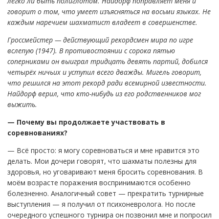
легко ли быть полиглотом. Найдорф поправляет меня и
говорит о том, что умеет изъясняться на восьми языках. Не
каждым наречием шахматист владеет в совершенстве.
Гроссмейстер — действующий рекордсмен мира по игре
вслепую (1947). В противостоянии с сорока пятью
соперниками он выиграл тридцать девять партий, добился
четырёх ничьих и уступил всего дважды. Мигель говорит,
что решился на этот рекорд ради всемирной известности.
Найдорф верил, что кто-нибудь из его родственников мог
выжить.
— Почему вы продолжаете участвовать в
соревнованиях?
— Всё просто: я могу соревноваться и мне нравится это
делать. Мои дочери говорят, что шахматы полезны для
здоровья, но уговаривают меня бросить соревнования. В
моём возрасте поражения воспринимаются особенно
болезненно. Аналогичный совет — прекратить турнирные
выступления — я получил от психоневролога. Но после
очередного успешного турнира он позвонил мне и попросил