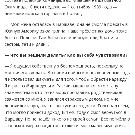
составе польской команды, выступавшей на шахматной
Олимпиаде. Спустя неделю — 1 сентября 1939 года —
немецкие войска вторглись в Польшу.
— Моя жена осталась в Варшаве, она не смогла поехать в
Южную Америку из-за гриппа. Наша трёхлетняя дочь тоже
была в Польше. Там были все: мои родители, братья и
сёстры, тёти и дяди…
— Что вы решили делать? Как вы себя чувствовали?
— Я ощущал собственную беспомощность, поскольку не
мог ничего сделать. Во время войны и в послевоенные годы
я использовал шахматы для того, чтобы обрести надежду.
Я играл, собирал деньги. Рассчитывал на то, что стану
знаменитым и кто-то из моих пропавших родственников
свяжется со мной. Я занялся страховым делом, но мне
доводилось продавать галстуки и сладости. Торговал всем,
что могло принести доход. В 1946 году я смог вернуться в
Варшаву. Но не нашёл никого из своей семьи. Все погибли в
газовых камерах нацистов, включая мою маленькую дочь.