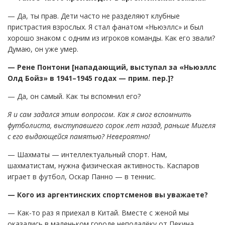
— Да, ты прав. Дети часто не разделяют клубные
пристрастия взрослых. Я стал фанатом «Ньюэллс» и был
хорошо знаком с одним из игроков команды. Как его звали?
Думаю, он уже умер.
— Рене Понтони [нападающий, выступал за «Ньюэллс
Олд Бойз» в 1941–1945 годах — прим. пер.]?
— Да, он самый. Как ты вспомнил его?
Я и сам задался этим вопросом. Как я смог вспомнить
футболиста, выступавшего сорок лет назад, раньше Мигеля
с его выдающейся памятью? Невероятно!
— Шахматы — интеллектуальный спорт. Нам,
шахматистам, нужна физическая активность. Каспаров
играет в футбол, Оскар Панно — в теннис.
— Кого из аргентинских спортсменов вы уважаете?
— Как-то раз я приехал в Китай. Вместе с женой мы
оказались в маленьком городе неподалёку от Пекина.