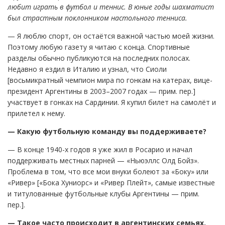
любит играть в футбол и теннис. В юные годы шахматист
был страстным поклонником настольного тенниса.
— Я люблю спорт, он остаётся важной частью моей жизни.
Поэтому любую газету я читаю с конца. Спортивные
разделы обычно публикуются на последних полосах.
Недавно я ездил в Италию и узнал, что Сиоли
[восьмикратный чемпион мира по гонкам на катерах, вице-
президент Аргентины в 2003–2007 годах — прим. пер.]
участвует в гонках на Сардинии. Я купил билет на самолёт и
прилетел к нему.
— Какую футбольную команду вы поддерживаете?
— В конце 1940-х годов я уже жил в Росарио и начал
поддерживать местных парней — «Ньюэллс Олд Бойз».
Проблема в том, что все мои внуки болеют за «Боку» или
«Ривер» [«Бока Хуниорс» и «Ривер Плейт», самые известные
и титулованные футбольные клубы Аргентины — прим.
пер.].
— Такое часто происходит в аргентинских семьях.