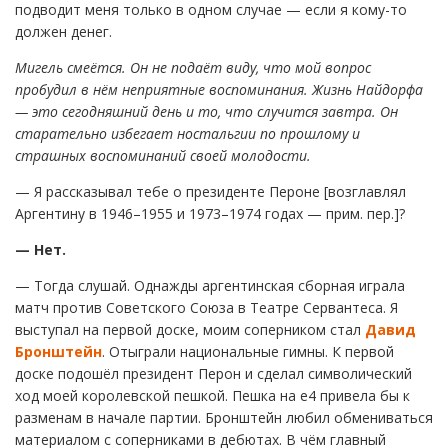
подводит меня только в одном случае — если я кому-то
должен денег.
Мигель смеётся. Он не подаёт виду, что мой вопрос
пробудил в нём неприятные воспоминания. Жизнь Найдорфа
— это сегодняшний день и то, что случится завтра. Он
старательно избегает ностальгии по прошлому и
страшных воспоминаний своей молодости.
— Я рассказывал тебе о президенте Пероне [возглавлял
Аргентину в 1946–1955 и 1973–1974 годах — прим. пер.]?
— Нет.
— Тогда слушай. Однажды аргентинская сборная играла
матч против Советского Союза в Театре Сервантеса. Я
выступал на первой доске, моим соперником стал
Давид
Бронштейн
. Отыграли национальные гимны. К первой
доске подошёл президент Перон и сделал символический
ход моей королевской пешкой. Пешка на e4 привела бы к
разменам в начале партии. Бронштейн любил обмениваться
материалом с соперниками в дебютах. В чём главный