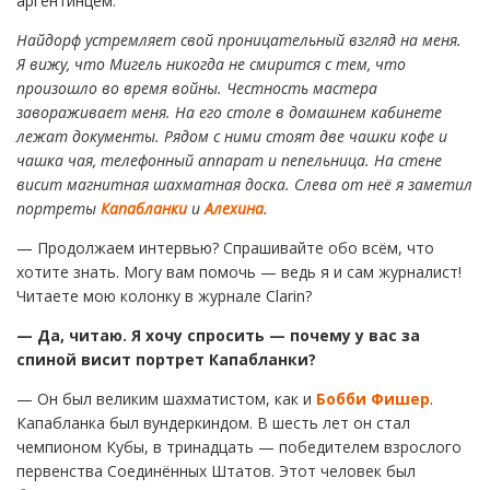
аргентинцем.
Найдорф устремляет свой проницательный взгляд на меня.
Я вижу, что Мигель никогда не смирится с тем, что
произошло во время войны. Честность мастера
завораживает меня. На его столе в домашнем кабинете
лежат документы. Рядом с ними стоят две чашки кофе и
чашка чая, телефонный аппарат и пепельница. На стене
висит магнитная шахматная доска. Слева от неё я заметил
портреты
Капабланки
и
Алехина
.
— Продолжаем интервью? Спрашивайте обо всём, что
хотите знать. Могу вам помочь — ведь я и сам журналист!
Читаете мою колонку в журнале Clarin?
— Да, читаю. Я хочу спросить — почему у вас за
спиной висит портрет Капабланки?
— Он был великим шахматистом, как и
Бобби Фишер
.
Капабланка был вундеркиндом. В шесть лет он стал
чемпионом Кубы, в тринадцать — победителем взрослого
первенства Соединённых Штатов. Этот человек был