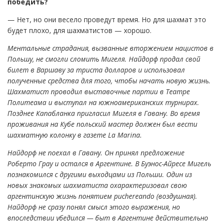
победить?
— Нет, но они весело проведут время. Но для шахмат это
будет плохо, для шахматистов — хорошо.
Ментальные страдания, вызванные вторжением нацистов в
Польшу, не смогли сломить Мигеля. Найдорф продал свой
билет в Варшаву за триста долларов и использовал
полученные средства для того, чтобы начать новую жизнь.
Шахматист проводил выставочные партии в Театре
Политеама и выступал на южноамериканских турнирах.
Позднее Капабланка пригласил Мигеля в Гавану. Во время
проживания на Кубе польский мастер должен был вести
шахматную колонку в газете La Marina.
Найдорф не поехал в Гавану. Он принял предложение
Роберто Грау и остался в Аргентине. В Буэнос-Айресе Мигель
познакомился с другими выходцами из Польши. Один из
новых знакомых шахматиста охарактеризовал свою
аргентинскую жизнь понятием puchereando (воздушная).
Найдорф не сразу понял смысл этого выражения, но
впоследствии убедился — быт в Аргентине действительно