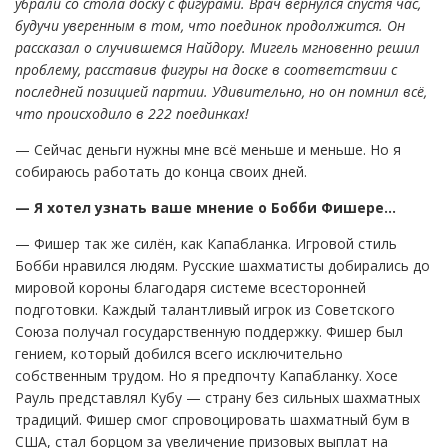
убрали со стола доску с фигурами. Врач вернулся спустя час,
будучи уверенным в том, что поединок продолжится. Он
рассказал о случившемся Найдору. Мигель мгновенно решил
проблему, расставив фигуры на доске в соответствии с
последней позицией партии. Удивительно, но он помнил всё,
что происходило в 222 поединках!
— Сейчас деньги нужны мне всё меньше и меньше. Но я
собираюсь работать до конца своих дней.
— Я хотел узнать ваше мнение о Бобби Фишере…
— Фишер так же силён, как Капабланка. Игровой стиль
Бобби нравился людям. Русские шахматисты добирались до
мировой короны благодаря системе всесторонней
подготовки. Каждый талантливый игрок из Советского
Союза получал государственную поддержку. Фишер был
гением, который добился всего исключительно
собственным трудом. Но я предпочту Капабланку. Хосе
Рауль представлял Кубу — страну без сильных шахматных
традиций. Фишер смог спровоцировать шахматный бум в
США, стал борцом за увеличение призовых выплат на