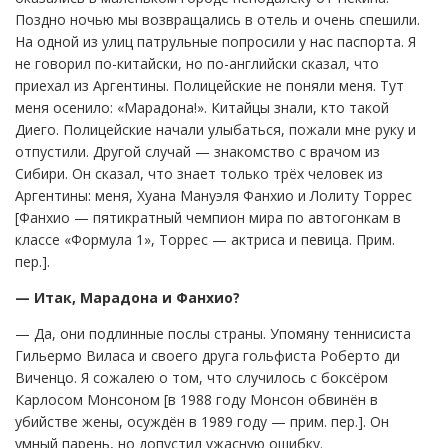
Поздно ночью мы возвращались в отель и очень спешили.
На одной из улиц патрульные попросили у нас паспорта. Я
не говорил по-китайски, но по-английски сказал, что
приехал из Аргентины. Полицейские не поняли меня. Тут
меня осенило: «Марадона!». Китайцы знали, кто такой
Диего. Полицейские начали улыбаться, пожали мне руку и
отпустили. Другой случай — знакомство с врачом из
Сибири. Он сказал, что знает только трёх человек из
Аргентины: меня, Хуана Мануэля Фанхио и Лолиту Торрес
[Фанхио — пятикратный чемпион мира по автогонкам в
классе «Формула 1», Торрес — актриса и певица. Прим.
пер.].
— Итак, Марадона и Фанхио?
— Да, они подлинные послы страны. Упомяну теннисиста
Гильермо Виласа и своего друга гольфиста Роберто ди
Виченцо. Я сожалею о том, что случилось с боксёром
Карлосом Монсоном [в 1988 году Монсон обвинён в
убийстве жены, осуждён в 1989 году — прим. пер.]. Он
умный парень, но допустил ужасную ошибку.