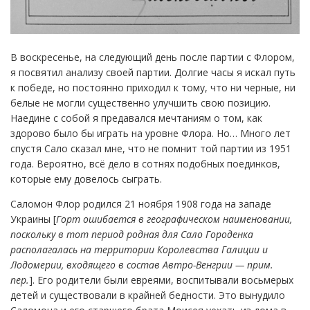
В воскресенье, на следующий день после партии с Флором,
я посвятил анализу своей партии. Долгие часы я искал путь
к победе, но постоянно приходил к тому, что ни черные, ни
белые не могли существенно улучшить свою позицию.
Наедине с собой я предавался мечтаниям о том, как
здорово было бы играть на уровне Флора. Но… Много лет
спустя Сало сказал мне, что не помнит той партии из 1951
года. Вероятно, всё дело в сотнях подобных поединков,
которые ему довелось сыграть.
Саломон Флор родился 21 ноября 1908 года на западе
Украины [
Горт ошибается в географическом наименовании,
поскольку в тот период родная для Сало Городенка
располагалась на территории Королевства Галиции и
Лодомерии, входящего в состав Автро-Венгрии — прим.
пер.
]. Его родители были евреями, воспитывали восьмерых
детей и существовали в крайней бедности. Это вынудило