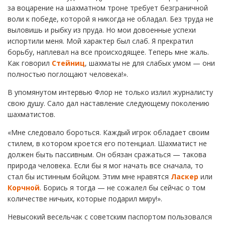
за воцарение на шахматном троне требует безграничной
воли к победе, которой я никогда не обладал. Без труда не
выловишь и рыбку из пруда. Но мои довоенные успехи
испортили меня. Мой характер был слаб. Я прекратил
борьбу, наплевал на все происходящее. Теперь мне жаль.
Как говорил
Стейниц
, шахматы не для слабых умом — они
полностью поглощают человека!».
В упомянутом интервью Флор не только излил журналисту
свою душу. Сало дал наставление следующему поколению
шахматистов.
«Мне следовало бороться. Каждый игрок обладает своим
стилем, в котором кроется его потенциал. Шахматист не
должен быть пассивным. Он обязан сражаться — такова
природа человека. Если бы я мог начать все сначала, то
стал бы истинным бойцом. Этим мне нравятся
Ласкер
или
Корчной
. Борись я тогда — не сожалел бы сейчас о том
количестве ничьих, которые подарил миру!».
Невысокий весельчак с советским паспортом пользовался