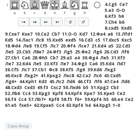
4.
Сg5
Сe7
1
5.
e3
O-O
a
b
c
d
e
f
g
h
6.
Кf3
h6
7.
Сh4
b6
8.
cxd5
Кxd5
9.
Сxe7
Кxe7
10.
Сe2
Сb7
11.
O-O
Кd7
12.
Фa4
a6
13.
Лfd1
Кd5
14.
Лac1
Лc8
15.
Кxd5
exd5
16.
Сd3
c5
17.
dxc5
Кxc5
18.
Фd4
Лe8
19.
Сf5
Лc7
20.
Фf4
Лce7
21.
Кd4
a5
22.
Сd3
Лe5
23.
Сb5
Л8e7
24.
Фf3
Лg5
25.
Фe2
Лg6
26.
Сd3
Лf6
27.
Сb1
Сa6
28.
Фh5
Сb7
29.
a3
a4
30.
Фg4
Лe5
31.
Кf3
Лe7
32.
Кd4
Лe5
33.
Кf3
Лe7
34.
Фg3
Сa6
35.
Кd4
Лd7
36.
Сf5
Лc7
37.
Сb1
Фc8
38.
Кf5
Лg6
39.
Кd6
Лxg3
40.
Кxc8
Лxg2+
41.
Крxg2
Лxc8
42.
Сa2
Лc6
43.
Сxd5
Лg6+
44.
Крh1
Кd3
45.
Лc2
Лd6
46.
Сf3
Лf6
47.
Сe4
Лd6
48.
Сxd3
Сxd3
49.
f3
Сxc2
50.
Лxd6
b5
51.
Крg2
Сb3
52.
Лb6
Сc4
53.
Крg3
Крf8
54.
Крf4
Крe7
55.
Крe5
Сe2
56.
f4
Сc4
57.
Лb7+
Крf8
58.
f5
f6+
59.
Крf4
h5
60.
e4
Сe2
61.
e5
fxe5+
62.
Крxe5
Сc4
63.
Крf4
h4
64.
Крg5
1–0
Сало Флор