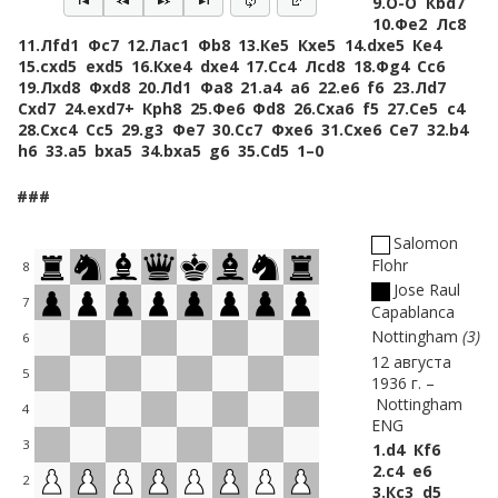
9.
O-O
Кbd7
10.
Фe2
Лc8
11.
Лfd1
Фc7
12.
Лac1
Фb8
13.
Кe5
Кxe5
14.
dxe5
Кe4
15.
cxd5
exd5
16.
Кxe4
dxe4
17.
Сc4
Лcd8
18.
Фg4
Сc6
19.
Лxd8
Фxd8
20.
Лd1
Фa8
21.
a4
a6
22.
e6
f6
23.
Лd7
Сxd7
24.
exd7+
Крh8
25.
Фe6
Фd8
26.
Сxa6
f5
27.
Сe5
c4
28.
Сxc4
Сc5
29.
g3
Фe7
30.
Сc7
Фxe6
31.
Сxe6
Сe7
32.
b4
h6
33.
a5
bxa5
34.
bxa5
g6
35.
Сd5
1–0
###
Salomon
Flohr
8
Jose Raul
7
Capablanca
Nottingham
3
6
12 августа
5
1936 г.
Nottingham
4
ENG
3
1.
d4
Кf6
2.
c4
e6
2
3.
Кc3
d5