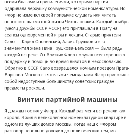
всеми благами и привилегиями, которыми партия
одаривала верхушку коммунистической номенклатуры. Но
Флор не изменял своей привычке слушать или читать
новости о шахматной жизни Чехословакии. Каждый ноябрь
(месяц дружбы СССР-ЧССР) его приглашали в Прагу на
сеансы одновременной игры и лекции. Старые приятели
Сало — Карел Опоченский, Алоис Грушков и его
знаменитая жена Нина Грушкова-Бельская — были рады
каждой встрече. От близких Флор получал всестороннюю
поддержку и помощь во время визитов в Чехословакию.
Обратно в СССР Сало возвращался ночным поездом Прага-
Варшава-Москва с тяжелыми чемоданами. Флор привозил с
собой недоступные большинству советских граждан
предметы роскоши.
Винтик партийной машины
Я дважды гостил у Флора. Каждый раз меня встречали как
короля. Я жил в великолепной номенклатурной квартире в
одном из лучших домов Москвы. Когда наш с Флором
разговор невольно доходил до политических тем, мы