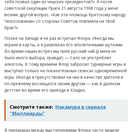
тебя позвал один из чешских президентов?». А после
советской оккупации Праги 21 августа 1968 года у меня
возник другой вопрос. «Как эта «помощь братскому народу
Чехословакии» со стороны Советов повлияла на твой
брак?».
Позже на Западе я не раз встречал Флора. Иногда мы
играли в карты, а я развлекал его аполитичными шутками.
Во время наших встреч мы пили русский чай (у меня не
было иного выбора, правда!) — Сало не употреблял
алкоголь. К тому времени Флор забросил турнирные игры и
выступал только на показательных сеансах одновременной
игры. Иногда я присутствовал на них в качестве зрителя и
по-прежнему восхищался своим другом — как в далеком
детстве во время его приезда в Кладно.
Смотрите также:
Накамура в сериале
"Миллиарды"
В перерывах между выступлениями Флора часто видели