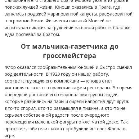
Саломона и его старшего брата Моисея уехать из дома в
поисках лучшей жизни. Юноши оказались в Праге, где
занялись продажей маринованной капусты, расфасованной
в огромные бочки. Физически сильный Моисей не
испытывал никаких затруднений на новой работе. Сало же
едва поспевал за братом.
От мальчика-газетчика до
гроссмейстера
Флор оказался сообразительным юношей и быстро сменил
род деятельности. В 1923 году он нашел работу,
соответствующую его комплекции — юноша стал
доставлять газеты в пражские кафе и рестораны. Во время
очередной доставки его очаровал вид группы людей,
которые разбились на пары и сидели напротив друг друга.
Кто-то спорил, кто-то размышлял в тишине, а кто-то не
скрывал собственной радости после очередного
перемещения маленькой фигуры по клетчатой доске. Так
пражские любители шахмат пробудили интерес Флора к
игре.