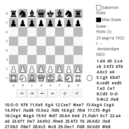
Salomon
Flohr
8
Max Euwe
7
Euwe -
Flohr
1
6
25 марта 1932
5
г.
Amsterdam
4
NED
3
1.
d4
d5
2.
c4
c6
3.
Кf3
Кf6
2
4.
Кc3
e6
5.
Сg5
Кbd7
1
6.
cxd5
exd5
a
b
c
d
e
f
g
h
7.
e3
Сe7
8.
Сd3
O-O
9.
Фc2
Лe8
10.
O-O
Кf8
11.
Кe5
Кg4
12.
Сxe7
Фxe7
13.
Кxg4
Сxg4
14.
Лfe1
Лad8
15.
Кe2
Лd6
16.
Кg3
Лh6
17.
Сf5
Фg5
18.
Сxg4
Фxg4
19.
h3
Фd7
20.
b4
Кe6
21.
Лab1
Кc7
22.
a4
a6
23.
Кf1
Лe7
24.
Кh2
Лhe6
25.
Кf3
f6
26.
Кd2
Лe8
27.
Кb3
Л6e7
28.
Кc5
Фc8
29.
Лec1
Лd8
30.
Кd3
Фb8