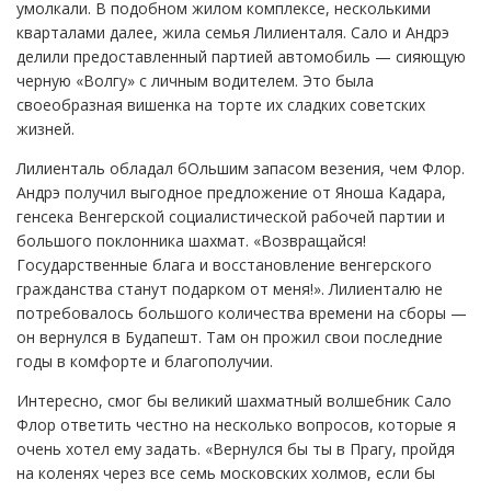
умолкали. В подобном жилом комплексе, несколькими
кварталами далее, жила семья Лилиенталя. Сало и Андрэ
делили предоставленный партией автомобиль — сияющую
черную «Волгу» с личным водителем. Это была
своеобразная вишенка на торте их сладких советских
жизней.
Лилиенталь обладал бОльшим запасом везения, чем Флор.
Андрэ получил выгодное предложение от Яноша Кадара,
генсека Венгерской социалистической рабочей партии и
большого поклонника шахмат. «Возвращайся!
Государственные блага и восстановление венгерского
гражданства станут подарком от меня!». Лилиенталю не
потребовалось большого количества времени на сборы —
он вернулся в Будапешт. Там он прожил свои последние
годы в комфорте и благополучии.
Интересно, смог бы великий шахматный волшебник Сало
Флор ответить честно на несколько вопросов, которые я
очень хотел ему задать. «Вернулся бы ты в Прагу, пройдя
на коленях через все семь московских холмов, если бы