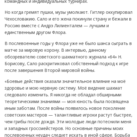
командных и индивидуальных турнирах.
Но когда гремят пушки, музы умолкают. Гитлер оккупировал
Чехословакию. Сало и его жена покинули страну и бежали в
Россию вместе с Андрэ Лилиенталем — лучшим и
единственным другом Флора.
В послевоенные годы у Флора уже не было шанса сыграть в
матче за мировую корону. В интервью, данному
обозревателю советского шахматного журнала «64» Н.
Борисову, Сало раскритиковал собственный подход к игре
после завершения Второй мировой войны.
«Боевые действия оказали значительное влияние на моё
здоровье и мою нервную систему. Моё видение шахмат
следовало изменить. Я никогда не обладал обширными
теоретическими знаниями — моя юность была посвящена
иным заботам. После войны появилось новое поколение
советских мастеров — талантливые игроки растут быстрее,
чем грибы после дождя. Эти молодые люди потеснили меня
и западных гроссмейстеров. Но основные причины моих
послевоенных неудач следует искать в иной сфере. Борьба