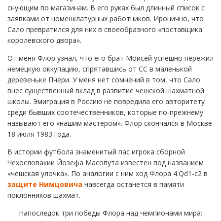
снующим по магазинам. В его руках был длинный список с
заявками от номенклатурных работников. Иронично, что
Сало превратился для них в своеобразного «поставщика
королевского двора».
От меня Флор узнал, что его брат Моисей успешно пережил
немецкую оккупацию, спрятавшись от СС в маленькой
деревеньке Пчери. У меня нет сомнений в том, что Сало
внес существенный вклад в развитие чешской шахматной
школы. Эмиграция в Россию не повредила его авторитету
среди бывших соотечественников, которые по-прежнему
называют его «нашим мастером». Флор скончался в Москве
18 июля 1983 года.
В истории футбола знаменитый пас игрока сборной
Чехословакии Йозефа Масопута известен под названием
«чешская улочка». По аналогии с ним ход Флора 4.Qd1-c2 в
защите Нимцовича
навсегда останется в памяти
поклонников шахмат.
Напоследок три победы Флора над чемпионами мира: