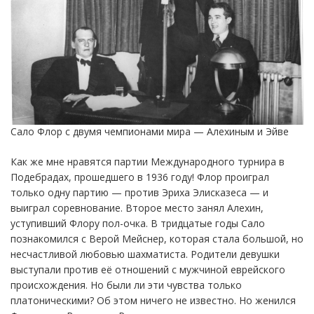
Сало Флор с двумя чемпионами мира — Алехиным и Эйве
Как же мне нравятся партии Международного турнира в
Подебрадах, прошедшего в 1936 году! Флор проиграл
только одну партию — против Эриха Элисказеса — и
выиграл соревнование. Второе место занял Алехин,
уступивший Флору пол-очка. В тридцатые годы Сало
познакомился с Верой Мейснер, которая стала большой, но
несчастливой любовью шахматиста. Родители девушки
выступали против её отношений с мужчиной еврейского
происхождения. Но были ли эти чувства только
платоническими? Об этом ничего не известно. Но женился