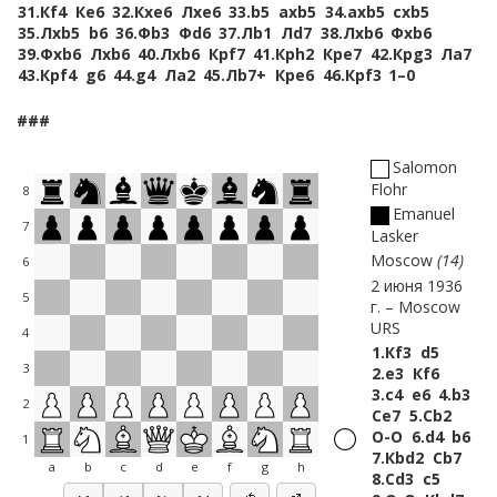
31.
Кf4
Кe6
32.
Кxe6
Лxe6
33.
b5
axb5
34.
axb5
cxb5
35.
Лxb5
b6
36.
Фb3
Фd6
37.
Лb1
Лd7
38.
Лxb6
Фxb6
39.
Фxb6
Лxb6
40.
Лxb6
Крf7
41.
Крh2
Крe7
42.
Крg3
Лa7
43.
Крf4
g6
44.
g4
Лa2
45.
Лb7+
Крe6
46.
Крf3
1–0
###
Salomon
Flohr
8
Emanuel
7
Lasker
Moscow
14
6
2 июня 1936
5
г.
Moscow
URS
4
1.
Кf3
d5
3
2.
e3
Кf6
3.
c4
e6
4.
b3
2
Сe7
5.
Сb2
O-O
6.
d4
b6
1
7.
Кbd2
Сb7
a
b
c
d
e
f
g
h
8.
Сd3
c5