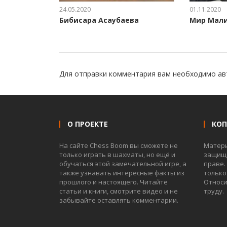
24.05.2020
01.11.2020
Бибисара Асаубаева
Мир Мали
Для отправки комментария вам необходимо
ав
О ПРОЕКТЕ
КО
На сайте Chess Boom вы сможете не
Матер
только играть в шахматы, но ещё и
защище
обучаться этой замечательной игре, а
праве.
также узнавать интересные факты из
только
прошлого и настоящего. Читайте
Относи
статьи и книги, смотрите видео и не
труду.
забывайте оставлять комментарии.