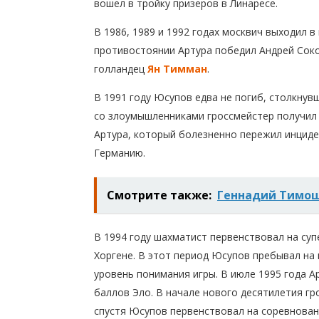
вошел в тройку призеров в Линаресе.
В 1986, 1989 и 1992 годах москвич выходил 
противостоянии Артура победил Андрей Сок
голландец
Ян Тимман
.
В 1991 году Юсупов едва не погиб, столкнув
со злоумышленниками гроссмейстер получил 
Артура, который болезненно пережил инциде
Германию.
Смотрите также:
Геннадий Тимо
В 1994 году шахматист первенствовал на суп
Хоргене. В этот период Юсупов пребывал на
уровень понимания игры. В июле 1995 года А
баллов Эло. В начале нового десятилетия гро
спустя Юсупов первенствовал на соревнован