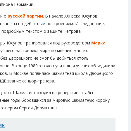
мпиона Германии.
ой о
русской партии
. В начале XXI века Юсупов
 планеты по дебютным построениям. Исследование,
м подробным текстом о защите Петрова.
еры Юсупов тренировался под руководством
Марка
учшего наставника мира по мнению многих
о без Дворецкого не смог бы добиться столь
вне. В конце 1980-х годов учитель и ученик объединили
оков. В Москве появилась шахматная школа Дворецкого
ДЕ звание сеньор-тренера.
цкого. Шахматист входил в тренерские штабы
разные годы боровшихся за мировую шахматную корону.
артнером Сергея Долматова.
ин