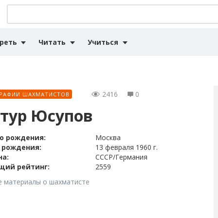
реть
Читать
Учиться
2416
0
РАФИИ ШАХМАТИСТОВ
тур Юсупов
о рождения:
Москва
 рождения:
13 февраля 1960 г.
на:
СССР/Германия
щий рейтинг:
2559
е материалы о шахматисте