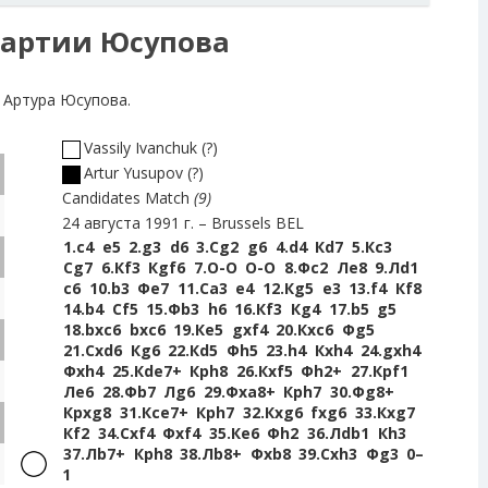
артии Юсупова
 Артура Юсупова.
Vassily Ivanchuk
?
Artur Yusupov
?
Candidates Match
9
24 августа 1991 г.
Brussels BEL
1.
c4
e5
2.
g3
d6
3.
Сg2
g6
4.
d4
Кd7
5.
Кc3
Сg7
6.
Кf3
Кgf6
7.
O-O
O-O
8.
Фc2
Лe8
9.
Лd1
c6
10.
b3
Фe7
11.
Сa3
e4
12.
Кg5
e3
13.
f4
Кf8
14.
b4
Сf5
15.
Фb3
h6
16.
Кf3
Кg4
17.
b5
g5
18.
bxc6
bxc6
19.
Кe5
gxf4
20.
Кxc6
Фg5
21.
Сxd6
Кg6
22.
Кd5
Фh5
23.
h4
Кxh4
24.
gxh4
Фxh4
25.
Кde7+
Крh8
26.
Кxf5
Фh2+
27.
Крf1
Лe6
28.
Фb7
Лg6
29.
Фxa8+
Крh7
30.
Фg8+
Крxg8
31.
Кce7+
Крh7
32.
Кxg6
fxg6
33.
Кxg7
Кf2
34.
Сxf4
Фxf4
35.
Кe6
Фh2
36.
Лdb1
Кh3
37.
Лb7+
Крh8
38.
Лb8+
Фxb8
39.
Сxh3
Фg3
0–
1