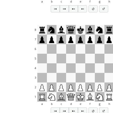
a
b
c
d
e
f
g
h
8
7
6
5
4
3
2
1
a
b
c
d
e
f
g
h