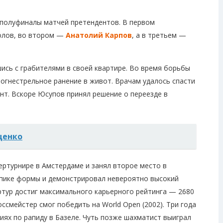
в полуфиналы матчей претендентов. В первом
олов, во втором —
Анатолий Карпов
, а в третьем —
шись с грабителями в своей квартире. Во время борьбы
огнестрельное ранение в живот. Врачам удалось спасти
нт. Вскоре Юсупов принял решение о переезде в
щенко
ертурнире в Амстердаме и занял второе место в
 пике формы и демонстрировал невероятно высокий
ртур достиг максимального карьерного рейтинга — 2680
ссмейстер смог победить на World Open (2002). Три года
иях по рапиду в Базеле. Чуть позже шахматист выиграл