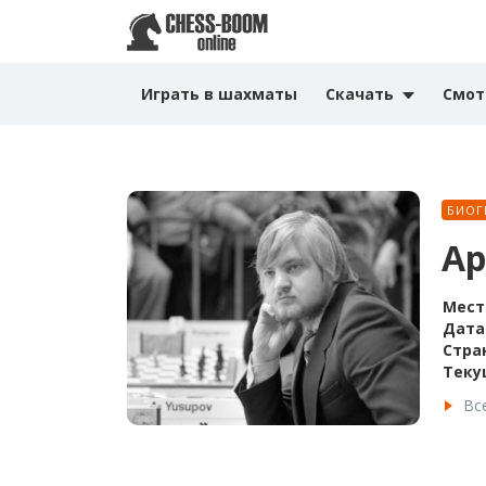
Играть в шахматы
Скачать
Смот
БИОГ
Ар
Мест
Дата
Стра
Теку
Вс