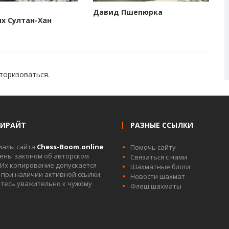
Давид Пшепюрка
х Султан-Хан
торизоваться
.
ПИРАЙТ
РАЗНЫЕ ССЫЛКИ
иалы сайта
Chess-Boom.online
Помочь сайту
ны законом об авторском
Связаться с нами
 Их копирование допускается
Шахматные блоги
 при наличии активной ссылки.
Новости шахмат
тесь уважительно к чужому
Флеш шахматы