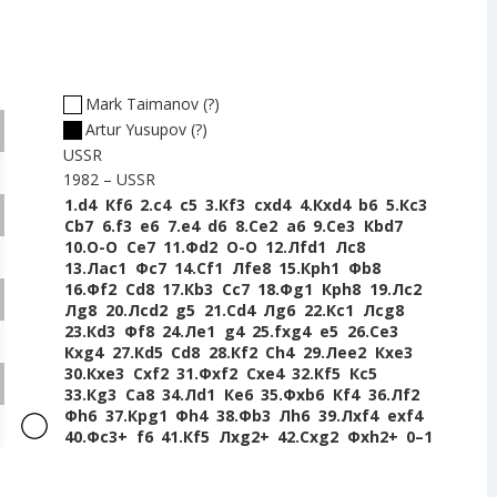
Mark Taimanov
?
Artur Yusupov
?
USSR
1982
USSR
1.
d4
Кf6
2.
c4
c5
3.
Кf3
cxd4
4.
Кxd4
b6
5.
Кc3
Сb7
6.
f3
e6
7.
e4
d6
8.
Сe2
a6
9.
Сe3
Кbd7
10.
O-O
Сe7
11.
Фd2
O-O
12.
Лfd1
Лc8
13.
Лac1
Фc7
14.
Сf1
Лfe8
15.
Крh1
Фb8
16.
Фf2
Сd8
17.
Кb3
Сc7
18.
Фg1
Крh8
19.
Лc2
Лg8
20.
Лcd2
g5
21.
Сd4
Лg6
22.
Кc1
Лcg8
23.
Кd3
Фf8
24.
Лe1
g4
25.
fxg4
e5
26.
Сe3
Кxg4
27.
Кd5
Сd8
28.
Кf2
Сh4
29.
Лee2
Кxe3
30.
Кxe3
Сxf2
31.
Фxf2
Сxe4
32.
Кf5
Кc5
33.
Кg3
Сa8
34.
Лd1
Кe6
35.
Фxb6
Кf4
36.
Лf2
Фh6
37.
Крg1
Фh4
38.
Фb3
Лh6
39.
Лxf4
exf4
40.
Фc3+
f6
41.
Кf5
Лxg2+
42.
Сxg2
Фxh2+
0–1