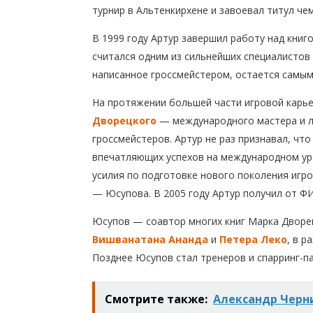
турнир в Альтенкирхене и завоевал титул че
В 1999 году Артур завершил работу над книг
считался одним из сильнейших специалистов
написанное гроссмейстером, остается самы
На протяжении большей части игровой карь
Дворецкого
— международного мастера и л
гроссмейстеров. Артур не раз признавал, чт
впечатляющих успехов на международном уро
усилия по подготовке нового поколения игр
— Юсупова. В 2005 году Артур получил от ФИ
Юсупов — соавтор многих книг Марка Дворе
Вишванатана Ананда
и
Петера Леко
, в 
Позднее Юсупов стал тренеров и спарринг-п
Смотрите также:
Александр Черн