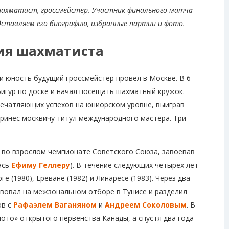
 шахматист, гроссмейстер. Участник финального матча
дставляем его биографию, избранные партии и фото.
ия шахматиста
 и юность будущий гроссмейстер провел в Москве. В 6
игур по доске и начал посещать шахматный кружок.
ечатляющих успехов на юниорском уровне, выиграв
принес москвичу титул международного мастера. Три
е во взрослом чемпионате Советского Союза, завоевав
ась
Ефиму Геллеру
). В течение следующих четырех лет
 (1980), Ереване (1982) и Линаресе (1983). Через два
твовал на межзональном отборе в Тунисе и разделил
ов с
Рафаэлем Ваганяном
и
Андреем Соколовым
. В
лото» открытого первенства Канады, а спустя два года