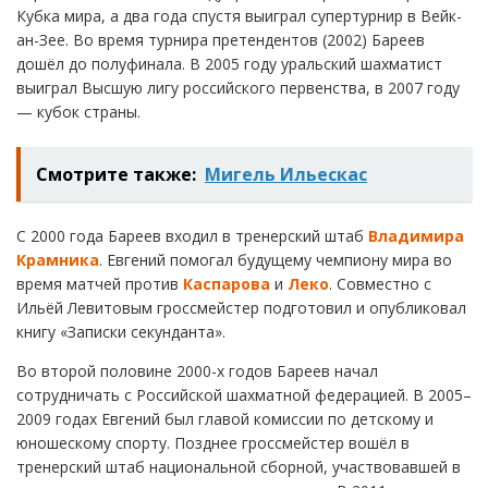
Кубка мира, а два года спустя выиграл супертурнир в Вейк-
ан-Зее. Во время турнира претендентов (2002) Бареев
дошёл до полуфинала. В 2005 году уральский шахматист
выиграл Высшую лигу российского первенства, в 2007 году
— кубок страны.
Смотрите также:
Мигель Ильескас
С 2000 года Бареев входил в тренерский штаб
Владимира
Крамника
. Евгений помогал будущему чемпиону мира во
время матчей против
Каспарова
и
Леко
. Совместно с
Ильёй Левитовым гроссмейстер подготовил и опубликовал
книгу «Записки секунданта».
Во второй половине 2000-х годов Бареев начал
сотрудничать с Российской шахматной федерацией. В 2005–
2009 годах Евгений был главой комиссии по детскому и
юношескому спорту. Позднее гроссмейстер вошёл в
тренерский штаб национальной сборной, участвовавшей в