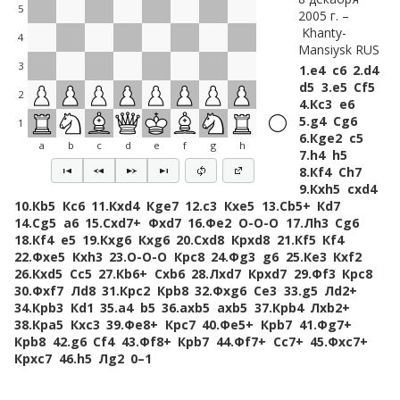
5
2005 г.
Khanty-
4
Mansiysk RUS
3
1.
e4
c6
2.
d4
d5
3.
e5
Сf5
2
4.
Кc3
e6
5.
g4
Сg6
1
6.
Кge2
c5
a
b
c
d
e
f
g
h
7.
h4
h5
8.
Кf4
Сh7
9.
Кxh5
cxd4
10.
Кb5
Кc6
11.
Кxd4
Кge7
12.
c3
Кxe5
13.
Сb5+
Кd7
14.
Сg5
a6
15.
Сxd7+
Фxd7
16.
Фe2
O-O-O
17.
Лh3
Сg6
18.
Кf4
e5
19.
Кxg6
Кxg6
20.
Сxd8
Крxd8
21.
Кf5
Кf4
22.
Фxe5
Кxh3
23.
O-O-O
Крc8
24.
Фg3
g6
25.
Кe3
Кxf2
26.
Кxd5
Сc5
27.
Кb6+
Сxb6
28.
Лxd7
Крxd7
29.
Фf3
Крc8
30.
Фxf7
Лd8
31.
Крc2
Крb8
32.
Фxg6
Сe3
33.
g5
Лd2+
34.
Крb3
Кd1
35.
a4
b5
36.
axb5
axb5
37.
Крb4
Лxb2+
38.
Крa5
Кxc3
39.
Фe8+
Крc7
40.
Фe5+
Крb7
41.
Фg7+
Крb8
42.
g6
Сf4
43.
Фf8+
Крb7
44.
Фf7+
Сc7+
45.
Фxc7+
Крxc7
46.
h5
Лg2
0–1