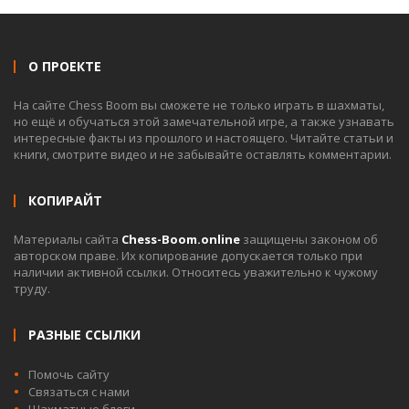
О ПРОЕКТЕ
На сайте Chess Boom вы сможете не только играть в шахматы,
но ещё и обучаться этой замечательной игре, а также узнавать
интересные факты из прошлого и настоящего. Читайте статьи и
книги, смотрите видео и не забывайте оставлять комментарии.
КОПИРАЙТ
Материалы сайта
Chess-Boom.online
защищены законом об
авторском праве. Их копирование допускается только при
наличии активной ссылки. Относитесь уважительно к чужому
труду.
РАЗНЫЕ ССЫЛКИ
Помочь сайту
Связаться с нами
Шахматные блоги