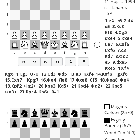
11 марта 1994
5
г.
Linares
ESP
4
1.
e4
e6
2.
d4
3
d5
3.
Кc3
Кf6
4.
Сg5
2
dxe4
5.
Кxe4
Сe7
6.
Сxf6
1
Сxf6
7.
c3
a
b
c
d
e
f
g
h
Кd7
8.
Фc2
e5
9.
dxe5
Кxe5
10.
f4
Кg6
11.
g3
O-O
12.
Сd3
Фd5
13.
a3
Кxf4
14.
Кxf6+
gxf6
15.
Сxh7+
Крg7
16.
Фe4
Лe8
17.
Фxe8
Сf5
18.
Фxa8
Фe4+
19.
Крf2
Фg2+
20.
Крe3
Кd5+
21.
Крd4
Фd2+
22.
Крc5
Фe3+
23.
Крc4
Кb6+
0–1
Magnus
Carlsen
2570
8
Evgeny
7
Bareev
2675
World Cup
4.3
6
8 декабря