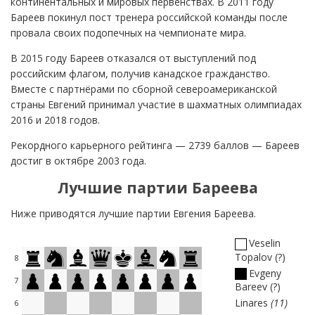
континентальных и мировых первенствах. В 2011 году
Бареев покинул пост тренера российской команды после
провала своих подопечных на чемпионате мира.
В 2015 году Бареев отказался от выступлений под
российским флагом, получив канадское гражданство.
Вместе с партнёрами по сборной североамериканской
страны Евгений принимал участие в шахматных олимпиадах
2016 и 2018 годов.
Рекордного карьерного рейтинга — 2739 баллов — Бареев
достиг в октябре 2003 года.
Лучшие партии Бареева
Ниже приводятся лучшие партии Евгения Бареева.
Veselin
Topalov
?
8
Evgeny
7
Bareev
?
Linares
11
6