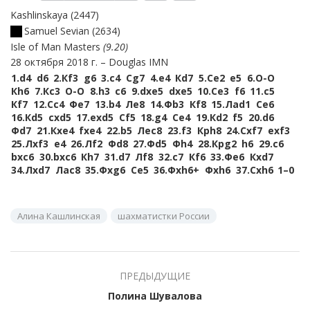
Kashlinskaya
2447
Samuel Sevian
2634
Isle of Man Masters
9.20
28 октября 2018 г.
Douglas IMN
1.
d4
d6
2.
Кf3
g6
3.
c4
Сg7
4.
e4
Кd7
5.
Сe2
e5
6.
O-O
Кh6
7.
Кc3
O-O
8.
h3
c6
9.
dxe5
dxe5
10.
Сe3
f6
11.
c5
Кf7
12.
Сc4
Фe7
13.
b4
Лe8
14.
Фb3
Кf8
15.
Лad1
Сe6
16.
Кd5
cxd5
17.
exd5
Сf5
18.
g4
Сe4
19.
Кd2
f5
20.
d6
Фd7
21.
Кxe4
fxe4
22.
b5
Лec8
23.
f3
Крh8
24.
Сxf7
exf3
25.
Лxf3
e4
26.
Лf2
Фd8
27.
Фd5
Фh4
28.
Крg2
h6
29.
c6
bxc6
30.
bxc6
Кh7
31.
d7
Лf8
32.
c7
Кf6
33.
Фe6
Кxd7
34.
Лxd7
Лac8
35.
Фxg6
Сe5
36.
Фxh6+
Фxh6
37.
Сxh6
1–0
Алина Кашлинская
шахматистки России
ПРЕДЫДУЩИЕ
Полина Шувалова