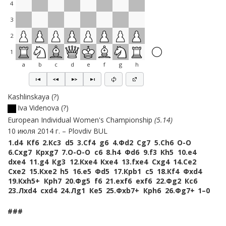
4
3
2
1
a
b
c
d
e
f
g
h
Kashlinskaya
?
Iva Videnova
?
European Individual Women's Championship
5.14
10 июля 2014 г.
Plovdiv BUL
1.
d4
Кf6
2.
Кc3
d5
3.
Сf4
g6
4.
Фd2
Сg7
5.
Сh6
O-O
6.
Сxg7
Крxg7
7.
O-O-O
c6
8.
h4
Фd6
9.
f3
Кh5
10.
e4
dxe4
11.
g4
Кg3
12.
Кxe4
Кxe4
13.
fxe4
Сxg4
14.
Сe2
Сxe2
15.
Кxe2
h5
16.
e5
Фd5
17.
Крb1
c5
18.
Кf4
Фxd4
19.
Кxh5+
Крh7
20.
Фg5
f6
21.
exf6
exf6
22.
Фg2
Кc6
23.
Лxd4
cxd4
24.
Лg1
Кe5
25.
Фxb7+
Крh6
26.
Фg7+
1–0
###