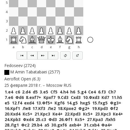
5
4
3
2
1
a
b
c
d
e
f
g
h
Fedoseev
2724
M Amin Tabatabaei
2577
Aeroflot Open
6.3
25 февраля 2018 г.
Moscow RUS
1.
e4
c6
2.
d4
d5
3.
e5
Сf5
4.
h4
h6
5.
g4
Сe4
6.
f3
Сh7
7.
e6
Фd6
8.
exf7+
Крxf7
9.
Сd3
Сxd3
10.
Фxd3
Кd7
11.
h5
e5
12.
f4
exd4
13.
Фf5+
Кgf6
14.
g5
hxg5
15.
fxg5
Фg3+
16.
Крf1
Лe8
17.
Кf3
Лe2
18.
Крxe2
Фg2+
19.
Крd3
Фf2
20.
Кxd4
Кc5+
21.
Крc3
Кe4+
22.
Крd3
Кc5+
23.
Крc3
Кe4+
24.
Крb3
Фxd4
25.
c3
Фd3
26.
Фf1
Кc5+
27.
Крa3
Лxh5
28.
Лg1
Фc2
29.
b4
a5
30.
gxf6
axb4+
31.
cxb4
Фa4+