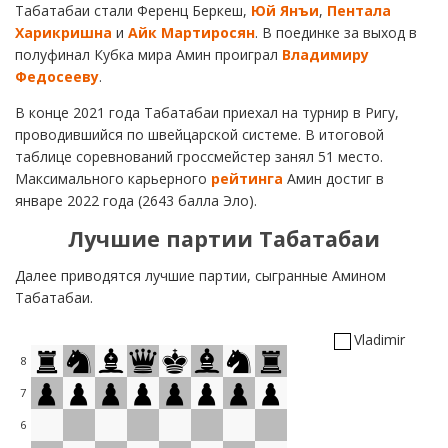
Табатабаи стали Ференц Беркеш,
Юй Янъи
,
Пентала
Харикришна
и
Айк Мартиросян
. В поединке за выход в
полуфинал Кубка мира Амин проиграл
Владимиру
Федосееву
.
В конце 2021 года Табатабаи приехал на турнир в Ригу,
проводившийся по швейцарской системе. В итоговой
таблице соревнований гроссмейстер занял 51 место.
Максимального карьерного
рейтинга
Амин достиг в
январе 2022 года (2643 балла Эло).
Лучшие партии Табатабаи
Далее приводятся лучшие партии, сыгранные Амином
Табатабаи.
Vladimir
8
7
6