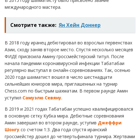
В 2015 году шахматисту было присвоено звание
международного мастера.
Смотрите также:
Ян Хейн Доннер
В 2018 году иранец дебютировал во взрослых первенствах
Азии, сходу заняв второе место. Спустя несколько месяцев
ФИДЕ присвоила Амину гроссмейстерский титул. После
начала пандемии коронавирусной инфекции Табатабаи
регулярно выступал в онлайн-соревнованиях. Так, осенью
2020 года шахматист вошел в число шестнадцати
сильнейших юниоров мира, приглашенных на турнир
Chess.com по быстрым шахматам. В первом раунде Амин
уступил
Самуэлю Севяну
.
В 2019 и 2021 годах Табатабаи успешно квалифицировался
в основную сетку Кубка мира. Дебютные соревнования
Амин завершил во втором раунде, уступив
Джеффри
Шонгу
со счетом 1:3. Два года спустя иранский
гроссмейстер дошел до четвертьфинала турнира. Жертвами