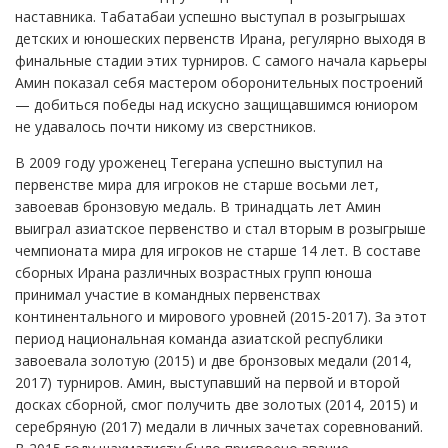
наставника. Табатабаи успешно выступал в розыгрышах
детских и юношеских первенств Ирана, регулярно выходя в
финальные стадии этих турниров. С самого начала карьеры
Амин показал себя мастером оборонительных построений
— добиться победы над искусно защищавшимся юниором
не удавалось почти никому из сверстников.
В 2009 году уроженец Тегерана успешно выступил на
первенстве мира для игроков не старше восьми лет,
завоевав бронзовую медаль. В тринадцать лет Амин
выиграл азиатское первенство и стал вторым в розыгрыше
чемпионата мира для игроков не старше 14 лет. В составе
сборных Ирана различных возрастных групп юноша
принимал участие в командных первенствах
континентального и мирового уровней (2015-2017). За этот
период национальная команда азиатской республики
завоевала золотую (2015) и две бронзовых медали (2014,
2017) турниров. Амин, выступавший на первой и второй
досках сборной, смог получить две золотых (2014, 2015) и
серебряную (2017) медали в личных зачетах соревнований.