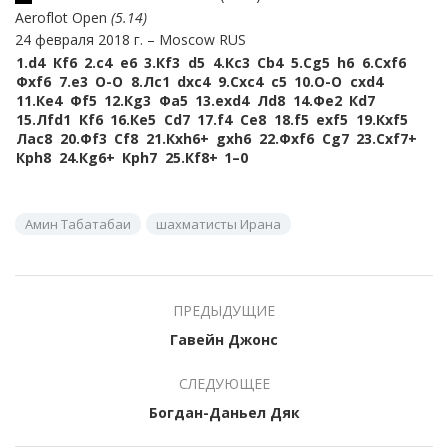
Aeroflot Open
5.14
24 февраля 2018 г.
Moscow RUS
1.
d4
Кf6
2.
c4
e6
3.
Кf3
d5
4.
Кc3
Сb4
5.
Сg5
h6
6.
Сxf6
Фxf6
7.
e3
O-O
8.
Лc1
dxc4
9.
Сxc4
c5
10.
O-O
cxd4
11.
Кe4
Фf5
12.
Кg3
Фa5
13.
exd4
Лd8
14.
Фe2
Кd7
15.
Лfd1
Кf6
16.
Кe5
Сd7
17.
f4
Сe8
18.
f5
exf5
19.
Кxf5
Лac8
20.
Фf3
Сf8
21.
Кxh6+
gxh6
22.
Фxf6
Сg7
23.
Сxf7+
Крh8
24.
Кg6+
Крh7
25.
Кf8+
1–0
Амин Табатабаи
шахматисты Ирана
ПРЕДЫДУЩИЕ
Гавейн Джонс
СЛЕДУЮЩЕЕ
Богдан-Даньел Дяк