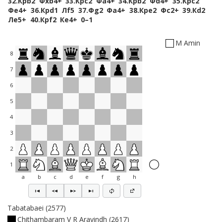
32.
Крb2
Фxb4+
33.
Крc2
Фa4+
34.
Крb2
Фd4+
35.
Крc2
Фe4+
36.
Крd1
Лf5
37.
Фg2
Фa4+
38.
Крe2
Фc2+
39.
Кd2
Лe5+
40.
Крf2
Кe4+
0–1
M Amin
8
7
6
5
4
3
2
1
a
b
c
d
e
f
g
h
Tabatabaei
2577
Chithambaram V R Aravindh
2617