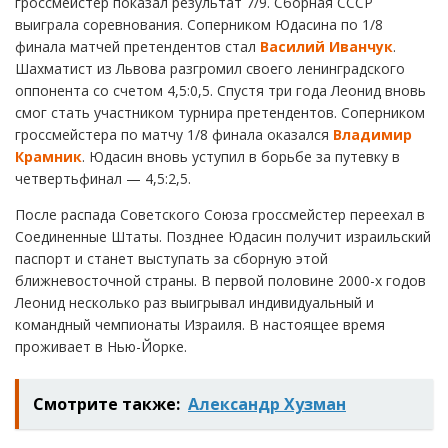
гроссмейстер показал результат 7/9. Сборная СССР
выиграла соревнования. Соперником Юдасина по 1/8
финала матчей претендентов стал
Василий Иванчук
.
Шахматист из Львова разгромил своего ленинградского
оппонента со счетом 4,5:0,5. Спустя три года Леонид вновь
смог стать участником турнира претендентов. Соперником
гроссмейстера по матчу 1/8 финала оказался
Владимир
Крамник
. Юдасин вновь уступил в борьбе за путевку в
четвертьфинал — 4,5:2,5.
После распада Советского Союза гроссмейстер переехал в
Соединенные Штаты. Позднее Юдасин получит израильский
паспорт и станет выступать за сборную этой
ближневосточной страны. В первой половине 2000-х годов
Леонид несколько раз выигрывал индивидуальный и
командный чемпионаты Израиля. В настоящее время
проживает в Нью-Йорке.
Смотрите также:
Александр Хузман