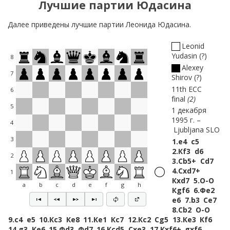
Лучшие партии Юдасина
Далее приведены лучшие партии Леонида Юдасина.
Leonid
Yudasin
?
8
Alexey
7
Shirov
?
11th ECC
6
final
2
5
1 декабря
1995 г.
4
Ljubljana SLO
3
1.
e4
c5
2.
Кf3
d6
2
3.
Сb5+
Сd7
4.
Сxd7+
1
Кxd7
5.
O-O
a
b
c
d
e
f
g
h
Кgf6
6.
Фe2
e6
7.
b3
Сe7
8.
Сb2
O-O
9.
c4
e5
10.
Кc3
Кe8
11.
Кe1
Кc7
12.
Кc2
Сg5
13.
Кe3
Кf6
14.
g3
Кe6
15.
Фd3
Фd7
16.
Кcd5
Сxe3
17.
Кxf6+
gxf6