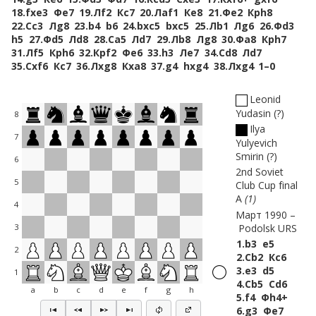
18.
fxe3
Фe7
19.
Лf2
Кc7
20.
Лaf1
Кe8
21.
Фe2
Крh8
22.
Сc3
Лg8
23.
b4
b6
24.
bxc5
bxc5
25.
Лb1
Лg6
26.
Фd3
h5
27.
Фd5
Лd8
28.
Сa5
Лd7
29.
Лb8
Лg8
30.
Фa8
Крh7
31.
Лf5
Крh6
32.
Крf2
Фe6
33.
h3
Лe7
34.
Сd8
Лd7
35.
Сxf6
Кc7
36.
Лxg8
Кxa8
37.
g4
hxg4
38.
Лxg4
1–0
Leonid
Yudasin
?
8
Ilya
7
Yulyevich
Smirin
?
6
2nd Soviet
5
Club Cup final
A
1
4
Март 1990
Podolsk URS
3
1.
b3
e5
2
2.
Сb2
Кc6
3.
e3
d5
1
4.
Сb5
Сd6
a
b
c
d
e
f
g
h
5.
f4
Фh4+
6.
g3
Фe7