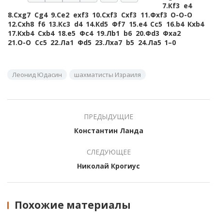
7.
Кf3
e4
8.
Сxg7
Сg4
9.
Сe2
exf3
10.
Сxf3
Сxf3
11.
Фxf3
O-O-O
12.
Сxh8
f6
13.
Кc3
d4
14.
Кd5
Фf7
15.
e4
Сc5
16.
b4
Кxb4
17.
Кxb4
Сxb4
18.
e5
Фc4
19.
Лb1
b6
20.
Фd3
Фxa2
21.
O-O
Сc5
22.
Лa1
Фd5
23.
Лxa7
b5
24.
Лa5
1–0
Леонид Юдасин
шахматисты Израиля
ПРЕДЫДУЩИЕ
Константин Ланда
СЛЕДУЮЩЕЕ
Николай Крогиус
Похожие материалы