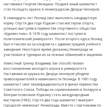
наставника Георгия Лисицына. Позднее юный шахматист
стал посещать кружок в ленинградском Дворце пионеров.
В семнадцать лет Леонид смог выполнить кандидатскую
норму. Спустя два года Юдасин стал мастером спорта,
успешно выступив в первенстве спортивного общества
«Буревестник». В 1976 году шахматист поступил в
политехнический университет. После второго курса Леонид
был отчислен из-за конфликта с администрацией учебного
заведения. Некоторое время уроженец Ленинграда не
участвовал в турнирах из-за ложных обвинений в хищениях.
Известный тренер Владимир Зак способствовал
восстановлению молодого игрока в университете.
Наставники из кружка во Дворце пионеров убедили
правоохранителей в невиновности Леонида. В 1981 году
шахматист смог квалифицироваться в финал первенства
Советского Союза. Победы на соревнованиях в Беларуси и
Венгрии позволили Юдасину стать международным
мастером (1982). Спустя два года шахматист выиграет
городской чемпионат Ленинграда. Вместе с партнерами по