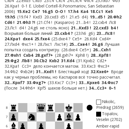
Сxb4
22.
exd5
Сxd5
23.
c4
Сxc4
24.
Сxc4
Фxc4
25.
Лxd7
Фb5
26.
Крa1
0-1 E. Llobel Cortell-R.Ponomariov, San Sebastian
2006
15.
Кe2
Сe7
16.
g5
O-O !
17.
h4
Кa4
18.
Сc1
Кe5
19.
h5
19.
f4 ?
Кxd3
20.
cxd3
d5 !
21.
e5
d4
19…
d5 !
20.
Фh2
Сd6 !
21.
Фh3 ?!
21.
Сf4 !
(Kasparov)
21…
b4 !
22.
cxb4
Лc8
23.
Лc1
d4 !
24.
g6
не столь ясно
21…
Кxd3 !
22.
cxd3
b4 !
Вскрывая больше линий
23.
cxb4 ?
23.
h6
g6
23…
Лc8 !
24.
Крa1
dxe4
25.
fxe4
25.
dxe4 ?
Сe5+
26.
Кd4
Сxd4+
27.
Лxd4
Фxc1+ !
28.
Лxc1
Лxc1#
25…
Сxe4 !
26.
g6
Лучшая
попытка создать контригру.
26.
dxe4
Сe5+
26…
Сxh1
27.
Фxh1
Сxb4
28.
gxf7+
28.
gxh7+
Крh8 !
28…
Крf8 !
29.
Фg2
Лb8 !
30.
Сb2
Кxb2
31.
Кd4
31.
Крxb2
Сd2+
32.
Крa1
Сc3+
дело кончается матом.
33.
Кxc3
Фxc3+
34.
Фb2
Фxb2#
31…
Кxd1 !
Блестящий ход!
32.
Кxe6+
Вроде
как у черных проблемы, но Каспаров всё точно рассчитал.
32…
Крxf7
33.
Фxg7+
33.
Кxc7
Сc3+
33…
Крxe6
34.
Фxc7
После
34.
Фh6+
Крf5
шахов больше нет.
34…
Сc3+
0–1
Nikolic,
Predrag
2659
8
Topalov,
7
Veselin
2702
Amber-rapid
6