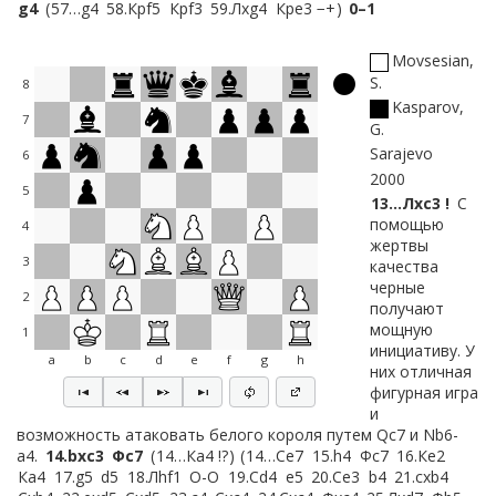
g4
57…
g4
58.
Крf5
Крf3
59.
Лxg4
Крe3 −+
0–1
Movsesian,
S.
8
Kasparov,
7
G.
Sarajevo
6
2000
5
13…
Лxc3 !
С
помощью
4
жертвы
3
качества
черные
2
получают
мощную
1
инициативу. У
a
b
c
d
e
f
g
h
них отличная
фигурная игра
и
возможность атаковать белого короля путем Qc7 и Nb6-
a4.
14.
bxc3
Фc7
14…
Кa4 !?
14…
Сe7
15.
h4
Фc7
16.
Кe2
Кa4
17.
g5
d5
18.
Лhf1
O-O
19.
Сd4
e5
20.
Сe3
b4
21.
cxb4