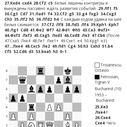
27.
Кxd4
cxd4
28.
Сf2
c5
Белые лишены контригры и
вынуждены пассивно ждать развития событий.
29.
Лf1
f5
30.
Сg3
Сd7
31.
Лad1
f4
32.
Сf2
g5
33.
g4
fxg3
34.
Сxg3
Сh3
35.
Лf2
h5
36.
Лfd2
h4
С каждым ходом удавка на шее
белых сжимается.
37.
Сf2
Лf8
38.
Лd3
Лf4
39.
Крh1
Крh7
40.
Лg1
Сd8
41.
Фe2
Фf7
42.
Фd1
Фh5
43.
Сe3
Фxf3+
44.
Фxf3
Лxf3
45.
Сxg5
Лxd3
46.
Сxd8
Лe3
47.
Сb6
После
47.
Сxa5
Лxe4
48.
Лe1
Лxe1+
49.
Сxe1
e4
50.
Крg1
e3
47…
Лxe4
48.
Сxc5
Лe2
49.
Лd1
Сg4
50.
h3
Сxh3
51.
b4
Сf5
52.
Сd6
d3
53.
bxa5
h3
0–1
Troianescu,
Octavio
8
Petrosian,
7
Tigran V
Bucharest
10
6
1953
5
Bucharest
25.
Кe3
4
Лxe4 !
3
26.
Сxe4
Сxe4
Чего
2