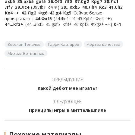
axb5
35.
axb5
gxf5
36.
Фf3
Лf8
37.
Сg2
Крg7
38.
Лc1
Лf7
39.
Лc4
39.
Лb1
c4 ∓
39…
Кxb5
40.
Лh4
Кc3
41.
Сh3
Кe4 −+
42.
Лg2
Фg6
43.
g4
Кg5
Сейчас белые
проигрывают.
44.
Фxf5
44.
Фd1
f4
45.
Крh1
Фe4 −+
44…
Кf3+
44…
Лxf5
45.
gxf5
Кf3+
46.
Крf2
Фxg2+ −+
0–1
Веселин Топалов
Гарри Каспаров
жертва качества
Михаил Ботвинник
ПРЕДЫДУЩИЕ
Какой дебют мне играть?
СЛЕДУЮЩЕЕ
Принципы игры в миттельшпиле
Похожие материалы