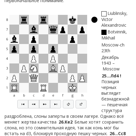
первоначальное понимание.
Liublinsky,
Victor
8
Alexandrovic
7
Botvinnik,
Mikhail
6
Moscow-ch
5
23th
Декабрь
4
1943
Moscow
3
25…
Лd4 !
2
Позиция
черных
1
выглядит
a
b
c
d
e
f
g
h
безнадежной
— пешечная
структура
раздроблена, слоны заперты в своем лагере. Однако всё
меняет жертва качества
26.
Кe2
Белые хотят сохранить
слона, но это сомнительная идея, так как конь мог бы
встать на d3, блокируя проходную пешку черных.
26…
Сc8