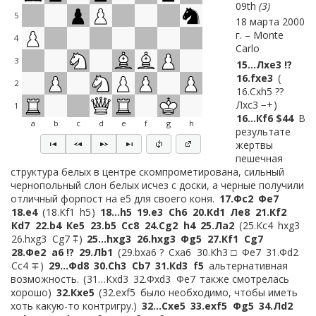
09th
3
5
18 марта 2000
г.
Monte
4
Carlo
3
15…
Лxe3 !?
16.
fxe3
2
16.
Сxh5 ??
Лxc3 −+
1
16…
Кf6 $44
В
a
b
c
d
e
f
g
h
результате
жертвы
пешечная
структура белых в центре скомпрометирована, сильный
чернопольный слон белых исчез с доски, а черные получили
отличный форпост на e5 для своего коня.
17.
Фc2
Фe7
18.
e4
18.
Кf1
h5
18…
h5
19.
e3
Сh6
20.
Кd1
Лe8
21.
Кf2
Кd7
22.
b4
Кe5
23.
b5
Сc8
24.
Сg2
h4
25.
Лa2
25.
Кc4
hxg3
26.
hxg3
Сg7 ⩱
25…
hxg3
26.
hxg3
Фg5
27.
Кf1
Сg7
28.
Фe2
a6 !?
29.
Лb1
29.
bxa6 ?
Сxa6
30.
Кh3 □
Фe7
31.
Фd2
Сc4 ∓
29…
Фd8
30.
Сh3
Сb7
31.
Кd3
f5
альтернативная
возможность.
31…
Кxd3
32.
Фxd3
Фe7
также смотрелась
хорошо
32.
Кxe5
32.
exf5
было необходимо, чтобы иметь
хоть какую-то контригру.
32…
Сxe5
33.
exf5
Фg5
34.
Лd2