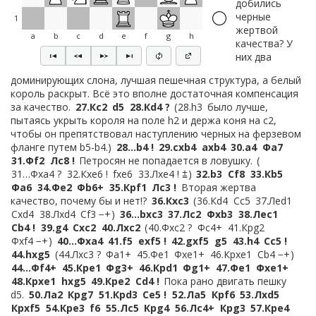
добились
черные
1
жертвой
a
b
c
d
e
f
g
h
качества? У
них два
доминирующих слона, лучшая пешечная структура, а белый
король раскрыт. Всё это вполне достаточная компенсация
за качество.
27.
Кc2
d5
28.
Кd4 ?
28.
h3
было лучше,
пытаясь укрыть короля на поле h2 и держа коня на c2,
чтобы он препятствовал наступлению черных на ферзевом
фланге путем b5-b4.
28…
b4 !
29.
cxb4
axb4
30.
a4
Фa7
31.
Фf2
Лc8 !
Петросян не попадается в ловушку.
31…
Фxa4 ?
32.
Кxe6 !
fxe6
33.
Лxe4 ! ⩲
32.
b3
Сf8
33.
Кb5
Фa6
34.
Фe2
Фb6+
35.
Крf1
Лc3 !
Вторая жертва
качество, почему бы и нет!?
36.
Кxc3
36.
Кd4
Сc5
37.
Лed1
Сxd4
38.
Лxd4
Сf3 −+
36…
bxc3
37.
Лc2
Фxb3
38.
Лec1
Сb4 !
39.
g4
Сxc2
40.
Лxc2
40.
Фxc2 ?
Фc4+
41.
Крg2
Фxf4 −+
40…
Фxa4
41.
f5
exf5 !
42.
gxf5
g5
43.
h4
Сc5 !
44.
hxg5
44.
Лxc3 ?
Фa1+
45.
Фe1
Фxe1+
46.
Крxe1
Сb4 −+
44…
Фf4+
45.
Крe1
Фg3+
46.
Крd1
Фg1+
47.
Фe1
Фxe1+
48.
Крxe1
hxg5
49.
Крe2
Сd4 !
Пока рано двигать пешку
d5.
50.
Лa2
Крg7
51.
Крd3
Сe5 !
52.
Лa5
Крf6
53.
Лxd5
Крxf5
54.
Крe3
f6
55.
Лc5
Крg4
56.
Лc4+
Крg3
57.
Крe4