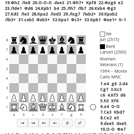
19.
Фh2
Лe8
20.
O-O-O
dxe3
21.
Фh7+
Крf8
22.
Фxg6
e2
23.
Лde1
Фd6
24.
Крb1
b4
25.
Лh7
Лb7
26.
Кxb4
Фg3
27.
Кd3
Лe3
28.
Крa2
Лxd3
29.
Лxg7
Лxb2+
30.
Крxb2
Лb3+
31.
cxb3
Фxb3+
32.
Крa1
Фc3+
33.
Крb1
Фxe1+
0–1
Xie
Jun
2515
8
Bent
7
Larsen
2560
Women-
6
Veterans
1
5
1994
Monte
Carlo MNC
4
1.
e4
g6
2.
d4
3
Сg7
3.
Кc3
c6
4.
Кf3
d6
2
5.
h3
Кf6
6.
a4
O-O
1
7.
Сe3
Кbd7
a
b
c
d
e
f
g
h
8.
Сe2
e5
9.
dxe5
dxe5
10.
O-O
Фe7