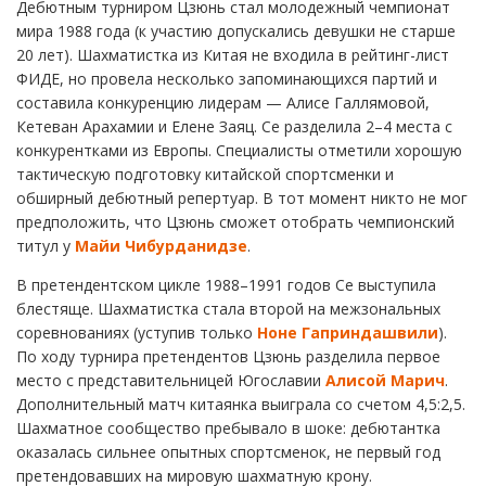
Дебютным турниром Цзюнь стал молодежный чемпионат
мира 1988 года (к участию допускались девушки не старше
20 лет). Шахматистка из Китая не входила в рейтинг-лист
ФИДЕ, но провела несколько запоминающихся партий и
составила конкуренцию лидерам — Алисе Галлямовой,
Кетеван Арахамии и Елене Заяц. Се разделила 2–4 места с
конкурентками из Европы. Специалисты отметили хорошую
тактическую подготовку китайской спортсменки и
обширный дебютный репертуар. В тот момент никто не мог
предположить, что Цзюнь сможет отобрать чемпионский
титул у
Майи Чибурданидзе
.
В претендентском цикле 1988–1991 годов Се выступила
блестяще. Шахматистка стала второй на межзональных
соревнованиях (уступив только
Ноне Гаприндашвили
).
По ходу турнира претендентов Цзюнь разделила первое
место с представительницей Югославии
Алисой Марич
.
Дополнительный матч китаянка выиграла со счетом 4,5:2,5.
Шахматное сообщество пребывало в шоке: дебютантка
оказалась сильнее опытных спортсменок, не первый год
претендовавших на мировую шахматную крону.