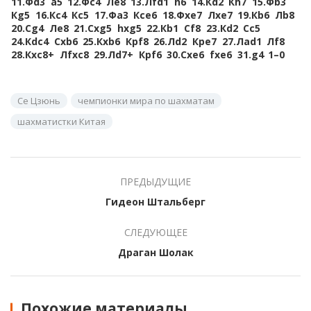
11.
Фd3
a5
12.
Фc4
Лe8
13.
Лfd1
h6
14.
Кd2
Кh7
15.
Фb3
Кg5
16.
Кc4
Кc5
17.
Фa3
Кce6
18.
Фxe7
Лxe7
19.
Кb6
Лb8
20.
Сg4
Лe8
21.
Сxg5
hxg5
22.
Кb1
Сf8
23.
Кd2
Сc5
24.
Кdc4
Сxb6
25.
Кxb6
Крf8
26.
Лd2
Крe7
27.
Лad1
Лf8
28.
Кxc8+
Лfxc8
29.
Лd7+
Крf6
30.
Сxe6
fxe6
31.
g4
1–0
Се Цзюнь
чемпионки мира по шахматам
шахматистки Китая
ПРЕДЫДУЩИЕ
Гидеон Штальберг
СЛЕДУЮЩЕЕ
Драган Шолак
Похожие материалы