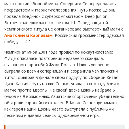
матч против сборной мира. Соперники Се определялись
посредством интернет-голосования. Чуть позже Цзюнь
провела поединок с суперкомпьютером Deep Junior.
Встреча завершилась со счетом 1:1. Перед защитой
чемпионского титула Се организовала выставочный матч с
Анатолием Карповым
. Российский гроссмейстер одержал
победу — 4:2.
Чемпионат мира 2001 года прошел по нокаут-системе:
ФИДЕ опасалась повторения недавнего скандала,
вызванного просьбой Жужи Полгар. Цзюнь уверенно
сыграла со всеми соперницами и сохранила чемпионский
титул, обыграв в финале свою подругу по сборной Китая
Цинь Каньин. Чуть позже Се выступила за команду Азии в
матче против Европы. На своей доске Цзюнь набрала 6
очков из 9 возможных. Азиатские спортсменки убедительно
обыграли европейских коллег. В Китае Се воспринимают
как героя нации. Цзюнь часто выступала с публичными
лекциями и давала сеансы одновременной игры.