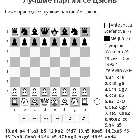
Лучшие партии Се Цзюнь
Ниже приводятся лучшие партии Се Цзюнь.
Antoaneta
Stefanova
?
8
Xie Jun
?
7
Olympiad
(Women)
4
6
19 сентября
5
1996 г.
Yerevan ARM
4
1.
d4
Кf6
3
2.
Кf3
g6
3.
Сf4
Сg7
2
4.
Кc3
d5
5.
e3
O-O
1
6.
Сe2
Сg4
a
b
c
d
e
f
g
h
7.
Кe5
Сxe2
8.
Фxe2
c6
9.
h4
a5
10.
g4
a4
11.
a3
b5
12.
Кa2
Кfd7
13.
h5
Кxe5
14.
Сxe5
f6
15.
Сxb8
Лxb8
16.
f4
e5
17.
hxg6
hxg6
18.
f5
exd4