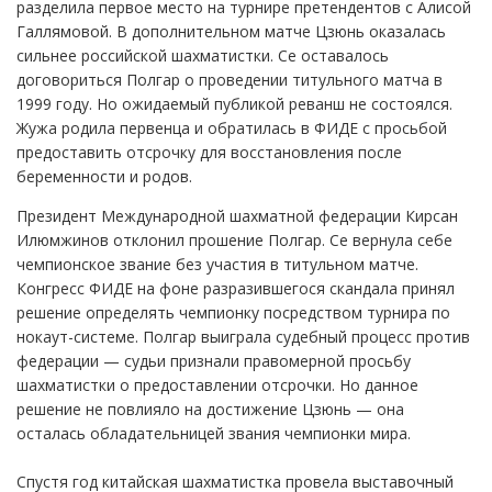
разделила первое место на турнире претендентов с Алисой
Галлямовой. В дополнительном матче Цзюнь оказалась
сильнее российской шахматистки. Се оставалось
договориться Полгар о проведении титульного матча в
1999 году. Но ожидаемый публикой реванш не состоялся.
Жужа родила первенца и обратилась в ФИДЕ с просьбой
предоставить отсрочку для восстановления после
беременности и родов.
Президент Международной шахматной федерации Кирсан
Илюмжинов отклонил прошение Полгар. Се вернула себе
чемпионское звание без участия в титульном матче.
Конгресс ФИДЕ на фоне разразившегося скандала принял
решение определять чемпионку посредством турнира по
нокаут-системе. Полгар выиграла судебный процесс против
федерации — судьи признали правомерной просьбу
шахматистки о предоставлении отсрочки. Но данное
решение не повлияло на достижение Цзюнь — она
осталась обладательницей звания чемпионки мира.
Спустя год китайская шахматистка провела выставочный