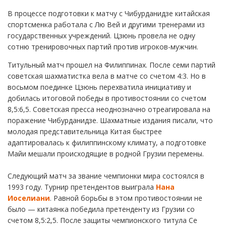
В процессе подготовки к матчу с Чибурданидзе китайская
спортсменка работала с Лю Вей и другими тренерами из
государственных учреждений. Цзюнь провела не одну
сотню тренировочных партий против игроков-мужчин.
Титульный матч прошел на Филиппинах. После семи партий
советская шахматистка вела в матче со счетом 4:3. Но в
восьмом поединке Цзюнь перехватила инициативу и
добилась итоговой победы в противостоянии со счетом
8,5:6,5. Советская пресса неоднозначно отреагировала на
поражение Чибурданидзе. Шахматные издания писали, что
молодая представительница Китая быстрее
адаптировалась к филиппинскому климату, а подготовке
Майи мешали происходящие в родной Грузии перемены.
Следующий матч за звание чемпионки мира состоялся в
1993 году. Турнир претендентов выиграла
Нана
Иоселиани
. Равной борьбы в этом противостоянии не
было — китаянка победила претенденту из Грузии со
счетом 8,5:2,5. После защиты чемпионского титула Се