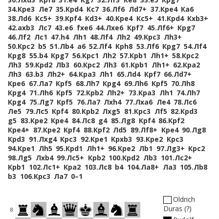
34.
Крe3
Лe7
35.
Крd4
Кc7
36.
Лf6
Лd7+
37.
Крe4
Кa6
38.
Лd6
Кc5+
39.
Крf4
Кd3+
40.
Крe4
Кc5+
41.
Крd4
Кxb3+
42.
axb3
Лc7
43.
e6
fxe6
44.
Лxe6
Крf7
45.
Лf6+
Крg7
46.
Лf2
Лc1
47.
h4
Лh1
48.
Лf4
Лh2
49.
Крc3
Лh3+
50.
Крc2
b5
51.
Лb4
a6
52.
Лf4
Крh8
53.
Лf6
Крg7
54.
Лf4
Крg8
55.
b4
Крg7
56.
Крc1
Лh2
57.
Крb1
Лh1+
58.
Крc2
Лh3
59.
Крd2
Лb3
60.
Крc2
Лh3
61.
Крb1
Лh1+
62.
Крa2
Лh3
63.
b3
Лh2+
64.
Крa3
Лh1
65.
Лd4
Крf7
66.
Лd7+
Крe6
67.
Лa7
Крf5
68.
Лh7
Крg4
69.
Лh6
Крf5
70.
Лh8
Крg4
71.
Лh6
Крf5
72.
Крb2
Лh2+
73.
Крa3
Лh1
74.
Лh7
Крg4
75.
Лg7
Крf5
76.
Лa7
Лxh4
77.
Лxa6
Лe4
78.
Лc6
Лe5
79.
Лc5
Крf4
80.
Крb2
Лxg5
81.
Крc3
Лf5
82.
Крd3
g5
83.
Крe2
Крe4
84.
Лc8
g4
85.
Лg8
Крf4
86.
Крf2
Крe4+
87.
Крe2
Крf4
88.
Крf2
Лd5
89.
Лf8+
Крe4
90.
Лg8
Крd3
91.
Лxg4
Крc3
92.
Крe1
Крxb3
93.
Крe2
Крc3
94.
Крe1
Лh5
95.
Крd1
Лh1+
96.
Крe2
Лb1
97.
Лg3+
Крc2
98.
Лg5
Лxb4
99.
Лc5+
Крb2
100.
Крd2
Лb3
101.
Лc2+
Крb1
102.
Лc1+
Крa2
103.
Лc8
b4
104.
Лa8+
Лa3
105.
Лb8
b3
106.
Крc3
Лa7
0–1
Oldrich
Duras
?
8