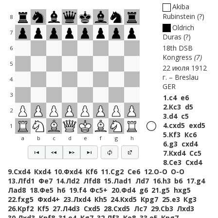
Akiba
Rubinstein
?
8
Oldrich
7
Duras
?
18th DSB
6
Kongress
7
5
22 июля 1912
г.
Breslau
4
GER
3
1.
c4
e6
2.
Кc3
d5
2
3.
d4
c5
4.
cxd5
exd5
1
5.
Кf3
Кc6
a
b
c
d
e
f
g
h
6.
g3
cxd4
7.
Кxd4
Сc5
8.
Сe3
Сxd4
9.
Сxd4
Кxd4
10.
Фxd4
Кf6
11.
Сg2
Сe6
12.
O-O
O-O
13.
Лfd1
Фe7
14.
Лd2
Лfd8
15.
Лad1
Лd7
16.
h3
b6
17.
g4
Лad8
18.
Фe5
h6
19.
f4
Фc5+
20.
Фd4
g6
21.
g5
hxg5
22.
fxg5
Фxd4+
23.
Лxd4
Кh5
24.
Кxd5
Крg7
25.
e3
Кg3
26.
Крf2
Кf5
27.
Л4d3
Сxd5
28.
Сxd5
Лc7
29.
Сb3
Лxd3
30.
Лxd3
Крf8
31.
e4
Кg7
32.
Лf3
Кe8
33.
e5
Крg7