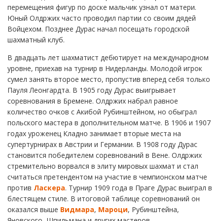
перемещения фигур по доске мальчик узнал от матери.
Юный Олдржих часто проводил партии со своим дядей
Войцехом. Позднее Дурас начал посещать городской
шахматный клуб.
В двадцать лет шахматист дебютирует на международном
уровне, приехав на турнир в Нидерланды. Молодой игрок
сумел занять второе место, пропустив вперед себя только
Пауля Леонгардта. В 1905 году Дурас выигрывает
соревнования в Бремене. Олдржих набрал равное
количество очков с Акибой Рубинштейном, но обыграл
польского мастера в дополнительном матче. В 1906 и 1907
годах уроженец Кладно занимает вторые места на
супертурнирах в Австрии и Германии. В 1908 году Дурас
становится победителем соревнований в Вене. Олдржих
стремительно ворвался в элиту мировых шахмат и стал
считаться претендентом на участие в чемпионском матче
против
Ласкера
. Турнир 1909 года в Праге Дурас выиграл в
блестящем стиле. В итоговой таблице соревнований он
оказался выше
Видмара
,
Мароци
, Рубинштейна,
Яновского, Шпильмана и других мастеров.