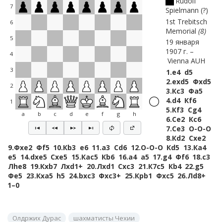
Rudolf
7
Spielmann
?
1st Trebitsch
6
Memorial
8
5
19 января
1907 г.
4
Vienna AUH
3
1.
e4
d5
2.
exd5
Фxd5
2
3.
Кc3
Фa5
4.
d4
Кf6
1
5.
Кf3
Сg4
a
b
c
d
e
f
g
h
6.
Сe2
Кc6
7.
Сe3
O-O-O
8.
Кd2
Сxe2
9.
Фxe2
Фf5
10.
Кb3
e6
11.
a3
Сd6
12.
O-O-O
Кd5
13.
Кa4
e5
14.
dxe5
Сxe5
15.
Кac5
Кb6
16.
a4
a5
17.
g4
Фf6
18.
c3
Лhe8
19.
Кxb7
Лxd1+
20.
Лxd1
Сxc3
21.
К7c5
Кb4
22.
g5
Фe5
23.
Кxa5
h5
24.
bxc3
Фxc3+
25.
Крb1
Фxc5
26.
Лd8+
1–0
Олдржих Дурас
шахматисты Чехии