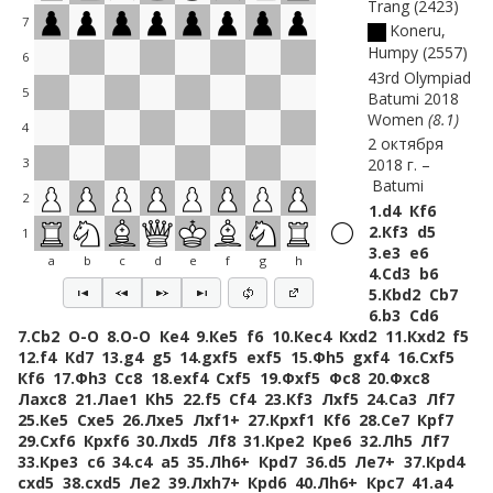
Trang
2423
7
Koneru,
Humpy
2557
6
43rd Olympiad
5
Batumi 2018
Women
8.1
4
2 октября
2018 г.
3
Batumi
2
1.
d4
Кf6
2.
Кf3
d5
1
3.
e3
e6
a
b
c
d
e
f
g
h
4.
Сd3
b6
5.
Кbd2
Сb7
6.
b3
Сd6
7.
Сb2
O-O
8.
O-O
Кe4
9.
Кe5
f6
10.
Кec4
Кxd2
11.
Кxd2
f5
12.
f4
Кd7
13.
g4
g5
14.
gxf5
exf5
15.
Фh5
gxf4
16.
Сxf5
Кf6
17.
Фh3
Сc8
18.
exf4
Сxf5
19.
Фxf5
Фc8
20.
Фxc8
Лaxc8
21.
Лae1
Кh5
22.
f5
Сf4
23.
Кf3
Лxf5
24.
Сa3
Лf7
25.
Кe5
Сxe5
26.
Лxe5
Лxf1+
27.
Крxf1
Кf6
28.
Сe7
Крf7
29.
Сxf6
Крxf6
30.
Лxd5
Лf8
31.
Крe2
Крe6
32.
Лh5
Лf7
33.
Крe3
c6
34.
c4
a5
35.
Лh6+
Крd7
36.
d5
Лe7+
37.
Крd4
cxd5
38.
cxd5
Лe2
39.
Лxh7+
Крd6
40.
Лh6+
Крc7
41.
a4