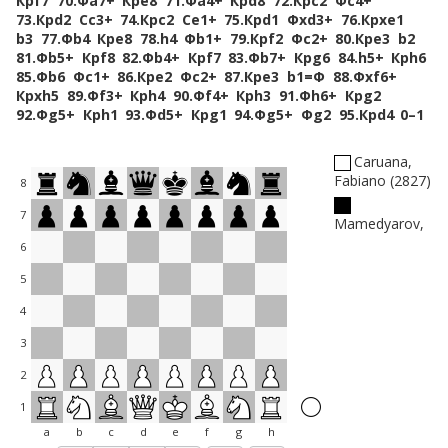
Крf7
70.
Фa7+
Крe8
71.
Фa4+
Крd8
72.
Крc2
Фc4+
73.
Крd2
Сc3+
74.
Крc2
Сe1+
75.
Крd1
Фxd3+
76.
Крxe1
b3
77.
Фb4
Крe8
78.
h4
Фb1+
79.
Крf2
Фc2+
80.
Крe3
b2
81.
Фb5+
Крf8
82.
Фb4+
Крf7
83.
Фb7+
Крg6
84.
h5+
Крh6
85.
Фb6
Фc1+
86.
Крe2
Фc2+
87.
Крe3
b1=Ф
88.
Фxf6+
Крxh5
89.
Фf3+
Крh4
90.
Фf4+
Крh3
91.
Фh6+
Крg2
92.
Фg5+
Крh1
93.
Фd5+
Крg1
94.
Фg5+
Фg2
95.
Крd4
0–1
Caruana,
Fabiano
2827
8
7
Mamedyarov,
6
5
4
3
2
1
a
b
c
d
e
f
g
h