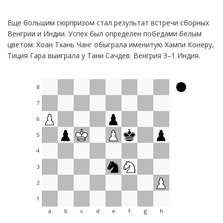
Еще большим сюрпризом стал результат встречи сборных
Венгрии и Индии. Успех был определен победами белым
цветом: Хоан Тхань Чанг обыграла именитую Хампи Конеру,
Тиция Гара выиграла у Тани Сачдев. Венгрия 3–1 Индия.
8
7
6
5
4
3
2
1
a
b
c
d
e
f
g
h