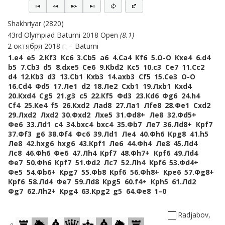
Shakhriyar
2820
43rd Olympiad Batumi 2018 Open
8.1
2 октября 2018 г.
Batumi
1.
e4
e5
2.
Кf3
Кc6
3.
Сb5
a6
4.
Сa4
Кf6
5.
O-O
Кxe4
6.
d4
b5
7.
Сb3
d5
8.
dxe5
Сe6
9.
Кbd2
Кc5
10.
c3
Сe7
11.
Сc2
d4
12.
Кb3
d3
13.
Сb1
Кxb3
14.
axb3
Сf5
15.
Сe3
O-O
16.
Сd4
Фd5
17.
Лe1
d2
18.
Лe2
Сxb1
19.
Лxb1
Кxd4
20.
Кxd4
Сg5
21.
g3
c5
22.
Кf5
Фd3
23.
Кd6
Фg6
24.
h4
Сf4
25.
Кe4
f5
26.
Кxd2
Лad8
27.
Лa1
Лfe8
28.
Фe1
Сxd2
29.
Лxd2
Лxd2
30.
Фxd2
Лxe5
31.
Фd8+
Лe8
32.
Фd5+
Фe6
33.
Лd1
c4
34.
bxc4
bxc4
35.
Фb7
Лe7
36.
Лd8+
Крf7
37.
Фf3
g6
38.
Фf4
Фc6
39.
Лd1
Лe4
40.
Фh6
Крg8
41.
h5
Лe8
42.
hxg6
hxg6
43.
Крf1
Лe6
44.
Фh4
Лe8
45.
Лd4
Лc8
46.
Фh6
Фe6
47.
Лh4
Крf7
48.
Фh7+
Крf6
49.
Лd4
Фe7
50.
Фh6
Крf7
51.
Фd2
Лc7
52.
Лh4
Крf6
53.
Фd4+
Фe5
54.
Фb6+
Крg7
55.
Фb8
Крf6
56.
Фh8+
Крe6
57.
Фg8+
Крf6
58.
Лd4
Фe7
59.
Лd8
Крg5
60.
f4+
Крh5
61.
Лd2
Фg7
62.
Лh2+
Крg4
63.
Крg2
g5
64.
Фe8
1–0
Radjabov,