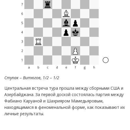
7
6
5
4
3
2
1
a
b
c
d
e
f
g
h
Ступак – Витюгов, 1/2 – 1/2
Центральная встреча тура прошла между сборными США и
Азербайджана. За первой доской состоялась партия между
Фабиано Каруаной и Шахрияром Мамедьяровым,
находящимися в феноменальной форме, как показывают их
личные результаты.