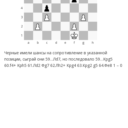
4
3
2
1
a
b
c
d
e
f
g
h
Черные имели шансы на сопротивление в указанной
позиции, сыграй они 59…Лd7, но последовало 59…Крg5
60.f4+ Крh5 61.Лd2 Фg7 62.Лh2+ Крg4 63.Крg2 g5 64.Фe8 1 – 0