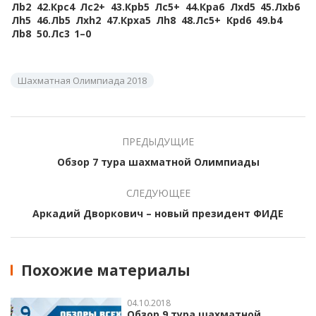
Лb2
42.
Крc4
Лc2+
43.
Крb5
Лc5+
44.
Крa6
Лxd5
45.
Лxb6
Лh5
46.
Лb5
Лxh2
47.
Крxa5
Лh8
48.
Лc5+
Крd6
49.
b4
Лb8
50.
Лc3
1–0
Шахматная Олимпиада 2018
ПРЕДЫДУЩИЕ
Обзор 7 тура шахматной Олимпиады
СЛЕДУЮЩЕЕ
Аркадий Дворкович – новый президент ФИДЕ
Похожие материалы
04.10.2018
Обзор 9 тура шахматной