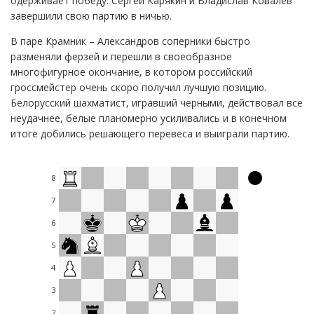
одерживает победу. Сергей Карякин и Владислав Ковалев
завершили свою партию в ничью.
В паре Крамник – Александров соперники быстро
разменяли ферзей и перешли в своеобразное
многофигурное окончание, в котором российский
гроссмейстер очень скоро получил лучшую позицию.
Белорусский шахматист, игравший черными, действовал все
неудачнее, белые планомерно усиливались и в конечном
итоге добились решающего перевеса и выиграли партию.
8
7
6
5
4
3
2