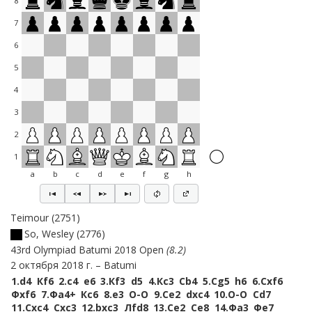
8
7
6
5
4
3
2
1
a
b
c
d
e
f
g
h
Teimour
2751
So, Wesley
2776
43rd Olympiad Batumi 2018 Open
8.2
2 октября 2018 г.
Batumi
1.
d4
Кf6
2.
c4
e6
3.
Кf3
d5
4.
Кc3
Сb4
5.
Сg5
h6
6.
Сxf6
Фxf6
7.
Фa4+
Кc6
8.
e3
O-O
9.
Сe2
dxc4
10.
O-O
Сd7
11.
Сxc4
Сxc3
12.
bxc3
Лfd8
13.
Сe2
Сe8
14.
Фa3
Фe7