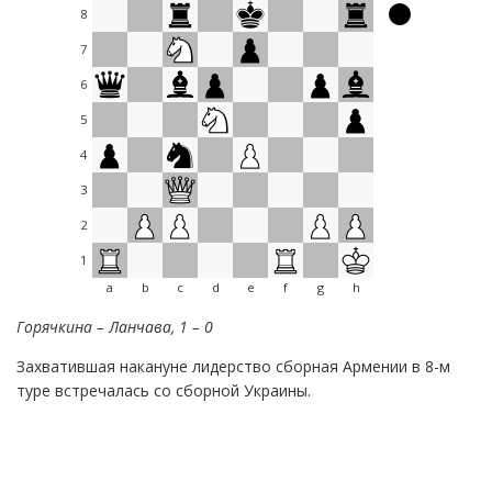
8
7
6
5
4
3
2
1
a
b
c
d
e
f
g
h
Горячкина – Ланчава, 1 – 0
Захватившая накануне лидерство сборная Армении в 8-м
туре встречалась со сборной Украины.