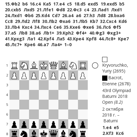
15.
Фb2
b6
16.
c4
Кa5
17.
e4
c5
18.
d5
exd5
19.
exd5
b5
20.
cxb5
Лxd5
21.
Лfe1
Фd8
22.
Фc3
c4
23.
Лad1
Лxd1
24.
Лxd1
Фb6
25.
Кd4
Сd7
26.
a4
a6
27.
h3
Лd8
28.
bxa6
Сc8
29.
Лd2
Лf8
30.
Лb2
Фxa6
31.
Лb5
Кb7
32.
Сxc4
Кd6
33.
Лb4
Кxc4
34.
Лxc4
Сe6
35.
Кxe6
Фxe6
36.
Лc6
Фf5
37.
a5
Лb8
38.
a6
Лb1+
39.
Крh2
Фf4+
40.
Фg3
Фxg3+
41.
Крxg3
Лa1
42.
Крf4
Лa5
43.
Крe4
Крf8
44.
Лc8+
Крe7
45.
Лc7+
Крe6
46.
a7
Лa4+
1–0
Kryvoruchko,
1
Yuriy
2695
2
Bacrot,
Etienne
2678
3
43rd Olympiad
4
Batumi 2018
Open
8.2
5
2 октября
2018 г.
6
Batumi
7
1.
e4
e5
2.
Кf3
Кc6
8