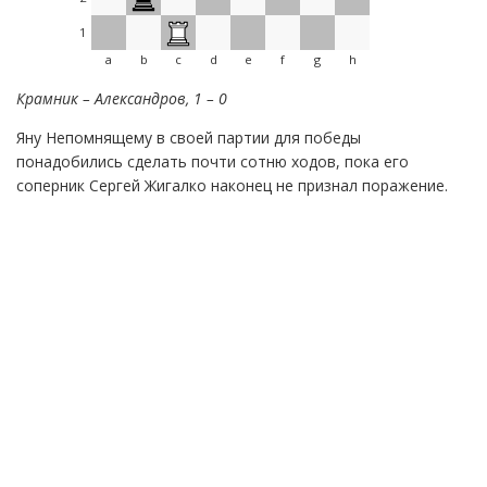
1
a
b
c
d
e
f
g
h
Крамник – Александров, 1 – 0
Яну Непомнящему в своей партии для победы
понадобились сделать почти сотню ходов, пока его
соперник Сергей Жигалко наконец не признал поражение.