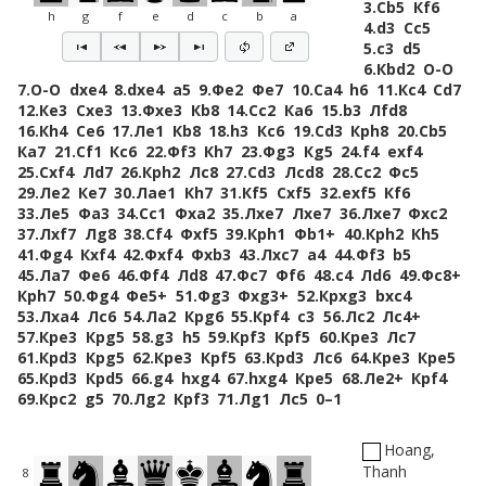
3.
Сb5
Кf6
h
g
f
e
d
c
b
a
4.
d3
Сc5
5.
c3
d5
6.
Кbd2
O-O
7.
O-O
dxe4
8.
dxe4
a5
9.
Фe2
Фe7
10.
Сa4
h6
11.
Кc4
Сd7
12.
Кe3
Сxe3
13.
Фxe3
Кb8
14.
Сc2
Кa6
15.
b3
Лfd8
16.
Кh4
Сe6
17.
Лe1
Кb8
18.
h3
Кc6
19.
Сd3
Крh8
20.
Сb5
Кa7
21.
Сf1
Кc6
22.
Фf3
Кh7
23.
Фg3
Кg5
24.
f4
exf4
25.
Сxf4
Лd7
26.
Крh2
Лc8
27.
Сd3
Лcd8
28.
Сc2
Фc5
29.
Лe2
Кe7
30.
Лae1
Кh7
31.
Кf5
Сxf5
32.
exf5
Кf6
33.
Лe5
Фa3
34.
Сc1
Фxa2
35.
Лxe7
Лxe7
36.
Лxe7
Фxc2
37.
Лxf7
Лg8
38.
Сf4
Фxf5
39.
Крh1
Фb1+
40.
Крh2
Кh5
41.
Фg4
Кxf4
42.
Фxf4
Фxb3
43.
Лxc7
a4
44.
Фf3
b5
45.
Лa7
Фe6
46.
Фf4
Лd8
47.
Фc7
Фf6
48.
c4
Лd6
49.
Фc8+
Крh7
50.
Фg4
Фe5+
51.
Фg3
Фxg3+
52.
Крxg3
bxc4
53.
Лxa4
Лc6
54.
Лa2
Крg6
55.
Крf4
c3
56.
Лc2
Лc4+
57.
Крe3
Крg5
58.
g3
h5
59.
Крf3
Крf5
60.
Крe3
Лc7
61.
Крd3
Крg5
62.
Крe3
Крf5
63.
Крd3
Лc6
64.
Крe3
Крe5
65.
Крd3
Крd5
66.
g4
hxg4
67.
hxg4
Крe5
68.
Лe2+
Крf4
69.
Крc2
g5
70.
Лg2
Крf3
71.
Лg1
Лc5
0–1
Hoang,
Thanh
8