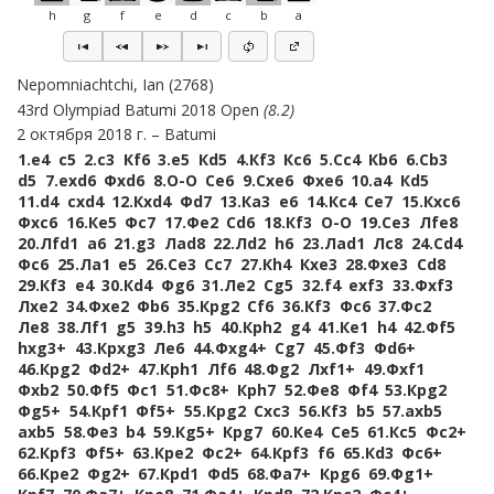
h
g
f
e
d
c
b
a
Nepomniachtchi, Ian
2768
43rd Olympiad Batumi 2018 Open
8.2
2 октября 2018 г.
Batumi
1.
e4
c5
2.
c3
Кf6
3.
e5
Кd5
4.
Кf3
Кc6
5.
Сc4
Кb6
6.
Сb3
d5
7.
exd6
Фxd6
8.
O-O
Сe6
9.
Сxe6
Фxe6
10.
a4
Кd5
11.
d4
cxd4
12.
Кxd4
Фd7
13.
Кa3
e6
14.
Кc4
Сe7
15.
Кxc6
Фxc6
16.
Кe5
Фc7
17.
Фe2
Сd6
18.
Кf3
O-O
19.
Сe3
Лfe8
20.
Лfd1
a6
21.
g3
Лad8
22.
Лd2
h6
23.
Лad1
Лc8
24.
Сd4
Фc6
25.
Лa1
e5
26.
Сe3
Сc7
27.
Кh4
Кxe3
28.
Фxe3
Сd8
29.
Кf3
e4
30.
Кd4
Фg6
31.
Лe2
Сg5
32.
f4
exf3
33.
Фxf3
Лxe2
34.
Фxe2
Фb6
35.
Крg2
Сf6
36.
Кf3
Фc6
37.
Фc2
Лe8
38.
Лf1
g5
39.
h3
h5
40.
Крh2
g4
41.
Кe1
h4
42.
Фf5
hxg3+
43.
Крxg3
Лe6
44.
Фxg4+
Сg7
45.
Фf3
Фd6+
46.
Крg2
Фd2+
47.
Крh1
Лf6
48.
Фg2
Лxf1+
49.
Фxf1
Фxb2
50.
Фf5
Фc1
51.
Фc8+
Крh7
52.
Фe8
Фf4
53.
Крg2
Фg5+
54.
Крf1
Фf5+
55.
Крg2
Сxc3
56.
Кf3
b5
57.
axb5
axb5
58.
Фe3
b4
59.
Кg5+
Крg7
60.
Кe4
Сe5
61.
Кc5
Фc2+
62.
Крf3
Фf5+
63.
Крe2
Фc2+
64.
Крf3
f6
65.
Кd3
Фc6+
66.
Крe2
Фg2+
67.
Крd1
Фd5
68.
Фa7+
Крg6
69.
Фg1+