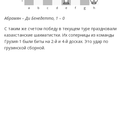
1
a
b
c
d
e
f
g
h
Абрамян – Ди Бенедетто, 1 – 0
С таким же счетом победу в текущем туре праздновали
казахстанские шахматистки. Их соперницы из команды
Грузия-1 были биты на 2-й и 4-й досках. Это удар по
грузинской сборной.