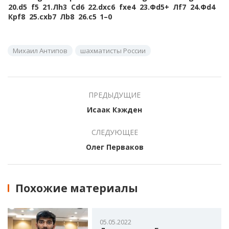
20.
d5
f5
21.
Лh3
Сd6
22.
dxc6
fxe4
23.
Фd5+
Лf7
24.
Фd4
Крf8
25.
cxb7
Лb8
26.
c5
1–0
Михаил Антипов
шахматисты России
ПРЕДЫДУЩИЕ
Исаак Кэжден
СЛЕДУЮЩЕЕ
Олег Перваков
Похожие материалы
05.05.2022