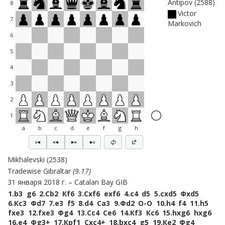
Antipov
2588
8
Victor
7
Markovich
6
5
4
3
2
1
a
b
c
d
e
f
g
h
Mikhalevski
2538
Tradewise Gibraltar
9.17
31 января 2018 г.
Catalan Bay GIB
1.
b3
g6
2.
Сb2
Кf6
3.
Сxf6
exf6
4.
c4
d5
5.
cxd5
Фxd5
6.
Кc3
Фd7
7.
e3
f5
8.
d4
Сa3
9.
Фd2
O-O
10.
h4
f4
11.
h5
fxe3
12.
fxe3
Фg4
13.
Сc4
Сe6
14.
Кf3
Кc6
15.
hxg6
hxg6
16.
e4
Фg3+
17.
Крf1
Сxc4+
18.
bxc4
g5
19.
Кe2
Фg4