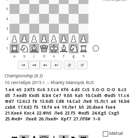
5
4
3
2
1
a
b
c
d
e
f
g
h
Championship
8.3
10 сентября 2015 г.
Khanty-Mansiysk RUS
1.
e4
e5
2.
Кf3
Кc6
3.
Сc4
Кf6
4.
d3
Сc5
5.
O-O
O-O
6.
c3
d5
7.
exd5
Кxd5
8.
b4
Сe7
9.
b5
Кa5
10.
Сxd5
Фxd5
11.
c4
Фd7
12.
Кc3
f6
13.
Кd5
Сd8
14.
Сa3
Лe8
15.
Лc1
a6
16.
b6
cxb6
17.
Кd2
f5
18.
f4
e4
19.
Лe1
b5
20.
dxe4
fxe4
21.
Кxe4
Кxc4
22.
Фh5
Лe6
23.
f5
Фxd5
24.
Кg5
Сxg5
25.
Фe8+
Лxe8
26.
Лxe8+
Крf7
27.
Лf8#
1–0
Mikhail