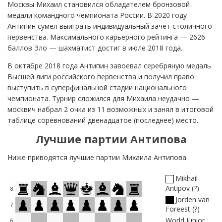
Москвы Михаил становился обладателем бронзовой
медали командного чемпионата России. В 2020 году
Антипин сумел выиграть индивидуальный зачет столичного
первенства. Максимального карьерного рейтинга — 2626
баллов Эло — шахматист достиг в июле 2018 года.
В октябре 2018 года Антипин завоевал серебряную медаль
Высшей лиги российского первенства и получил право
выступить в суперфинальной стадии национального
чемпионата. Турнир сложился для Михаила неудачно —
москвич набрал 2 очка из 11 возможных и занял в итоговой
таблице соревнований двенадцатое (последнее) место.
Лучшие партии Антипова
Ниже приводятся лучшие партии Михаила Антипова.
Mikhail
Antipov
?
8
Jorden van
7
Foreest
?
World Junior
6