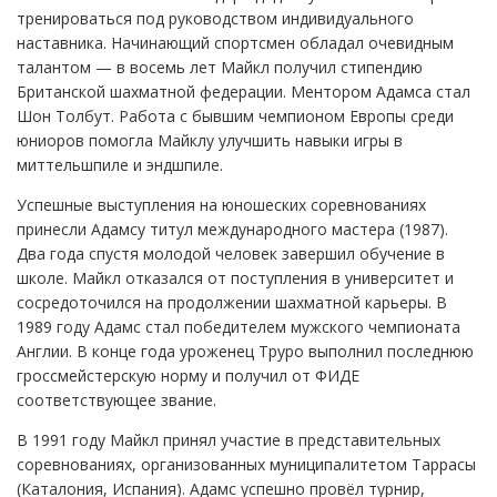
тренироваться под руководством индивидуального
наставника. Начинающий спортсмен обладал очевидным
талантом — в восемь лет Майкл получил стипендию
Британской шахматной федерации. Ментором Адамса стал
Шон Толбут. Работа с бывшим чемпионом Европы среди
юниоров помогла Майклу улучшить навыки игры в
миттельшпиле и эндшпиле.
Успешные выступления на юношеских соревнованиях
принесли Адамсу титул международного мастера (1987).
Два года спустя молодой человек завершил обучение в
школе. Майкл отказался от поступления в университет и
сосредоточился на продолжении шахматной карьеры. В
1989 году Адамс стал победителем мужского чемпионата
Англии. В конце года уроженец Труро выполнил последнюю
гроссмейстерскую норму и получил от ФИДЕ
соответствующее звание.
В 1991 году Майкл принял участие в представительных
соревнованиях, организованных муниципалитетом Таррасы
(Каталония, Испания). Адамс успешно провёл турнир,