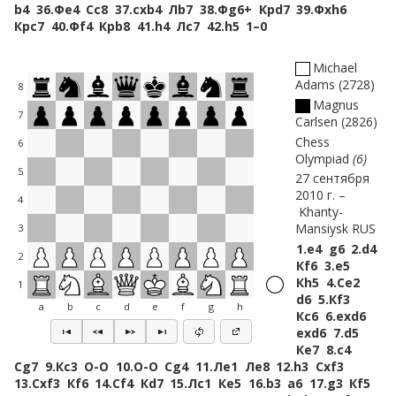
b4
36.
Фe4
Сc8
37.
cxb4
Лb7
38.
Фg6+
Крd7
39.
Фxh6
Крc7
40.
Фf4
Крb8
41.
h4
Лc7
42.
h5
1–0
Michael
Adams
2728
8
Magnus
7
Carlsen
2826
Chess
6
Olympiad
6
5
27 сентября
2010 г.
4
Khanty-
Mansiysk RUS
3
1.
e4
g6
2.
d4
2
Кf6
3.
e5
Кh5
4.
Сe2
1
d6
5.
Кf3
a
b
c
d
e
f
g
h
Кc6
6.
exd6
exd6
7.
d5
Кe7
8.
c4
Сg7
9.
Кc3
O-O
10.
O-O
Сg4
11.
Лe1
Лe8
12.
h3
Сxf3
13.
Сxf3
Кf6
14.
Сf4
Кd7
15.
Лc1
Кe5
16.
b3
a6
17.
g3
Кf5