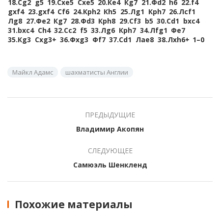
18.
Сg2
g5
19.
Сxe5
Сxe5
20.
Кe4
Кg7
21.
Фd2
h6
22.
f4
gxf4
23.
gxf4
Сf6
24.
Крh2
Кh5
25.
Лg1
Крh7
26.
Лcf1
Лg8
27.
Фe2
Кg7
28.
Фd3
Крh8
29.
Сf3
b5
30.
Сd1
bxc4
31.
bxc4
Сh4
32.
Сc2
f5
33.
Лg6
Крh7
34.
Лfg1
Фe7
35.
Кg3
Сxg3+
36.
Фxg3
Фf7
37.
Сd1
Лae8
38.
Лxh6+
1–0
Майкл Адамс
шахматисты Англии
ПРЕДЫДУЩИЕ
Владимир Акопян
СЛЕДУЮЩЕЕ
Самюэль Шенкленд
Похожие материалы