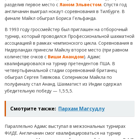
разделив первое место с
Яаном Эльвестом
. Спустя год
англичанин выиграл нокаут-соревнования в Тилбурге. В
финале Майкл обыграл Бориса Гельфанда.
В 1993 году гроссмейстер был приглашен на отборочный
турнир, который проводился Профессиональной шахматной
ассоциацией в рамках чемпионского цикла. Соревнования в
Нидерландах принесли Майклу второе место (при равном
количестве очков с
Виши Анандом
). Адамс
квалифицировался на турнир претендентов ПША. В
четвертьфинальной стадии соревнований британец
обыграл Сергея Тивякова. Соперником Майкла по
полуфиналу стал Ананд. Шахматист из Индии одержал
убедительную победу — 1,5:5,5.
Смотрите также:
Пархам Магсудлу
Параллельно Адамс выступал в межзональных турнирах
ФИДЕ. Англичанин смог квалифицироваться на турнир