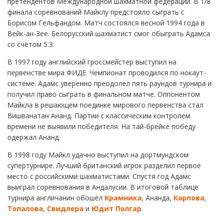
претендентов Международной шахматной федерации. В 1/8
финала соревнований Майклу предстояло сыграть с
Борисом Гельфандом. Матч состоялся весной 1994 года в
Вейк-ан-Зее. Белорусский шахматист смог обыграть Адамса
со счётом 5:3.
В 1997 году английский гроссмейстер выступил на
первенстве мира ФИДЕ. Чемпионат проводился по нокаут-
системе. Адамс уверенно преодолел пять раундов турнира и
получил право сыграть в финальном матче. Оппонентом
Майкла в решающем поединке мирового первенства стал
Вишванатан Ананд. Партии с классическим контролем
времени не выявили победителя. На тай-брейке победу
одержал Ананд.
В 1998 году Майкл удачно выступил на дортмундском
супертурнире. Лучший британский игрок разделил первое
место с российскими шахматистами. Спустя год Адамс
выиграл соревнования в Андалусии. В итоговой таблице
турнира англичанин обошёл
Крамника
, Ананда,
Карпова
,
Топалова
,
Свидлера
и
Юдит Полгар
.