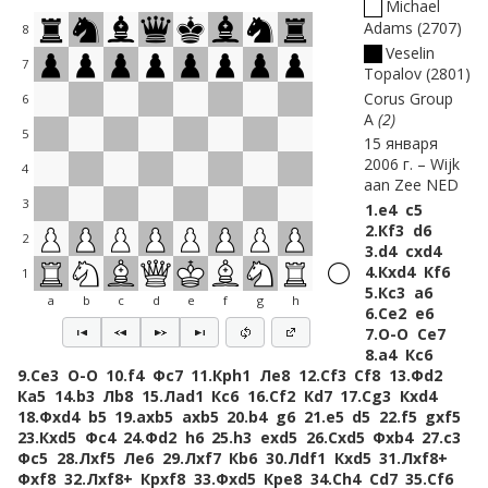
Michael
Adams
2707
8
Veselin
7
Topalov
2801
Corus Group
6
A
2
5
15 января
2006 г.
Wijk
4
aan Zee NED
3
1.
e4
c5
2.
Кf3
d6
2
3.
d4
cxd4
4.
Кxd4
Кf6
1
5.
Кc3
a6
a
b
c
d
e
f
g
h
6.
Сe2
e6
7.
O-O
Сe7
8.
a4
Кc6
9.
Сe3
O-O
10.
f4
Фc7
11.
Крh1
Лe8
12.
Сf3
Сf8
13.
Фd2
Кa5
14.
b3
Лb8
15.
Лad1
Кc6
16.
Сf2
Кd7
17.
Сg3
Кxd4
18.
Фxd4
b5
19.
axb5
axb5
20.
b4
g6
21.
e5
d5
22.
f5
gxf5
23.
Кxd5
Фc4
24.
Фd2
h6
25.
h3
exd5
26.
Сxd5
Фxb4
27.
c3
Фc5
28.
Лxf5
Лe6
29.
Лxf7
Кb6
30.
Лdf1
Кxd5
31.
Лxf8+
Фxf8
32.
Лxf8+
Крxf8
33.
Фxd5
Крe8
34.
Сh4
Сd7
35.
Сf6