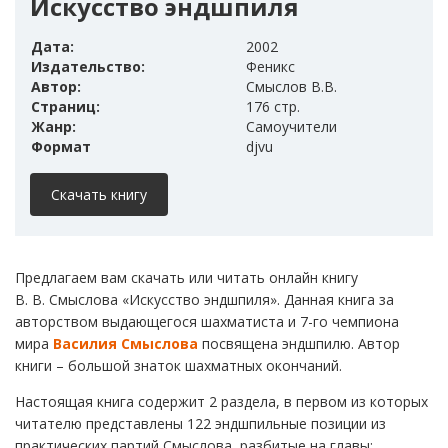
Искусство эндшпиля
Дата:
2002
Издательство:
Феникс
Автор:
Смыслов В.В.
Страниц:
176 стр.
Жанр:
Самоучители
Формат
djvu
Скачать книгу
Предлагаем вам скачать или читать онлайн книгу
В. В. Смыслова «Искусство эндшпиля». Данная книга за
авторством выдающегося шахматиста и 7-го чемпиона
мира
Василия Смыслова
посвящена эндшпилю. Автор
книги – большой знаток шахматных окончаний.
Настоящая книга содержит 2 раздела, в первом из которых
читателю представлены 122 эндшпильные позиции из
практических партий Смыслова, разбитые на главы: