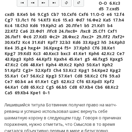
O-O
6.
Кc3
d5
7.
cxd5
cxd5
8.
Кe5
b6
9.
Сg5
Сb7
10.
Сxf6
Сxf6
11.
O-O
e6
12.
f4
Сg7
13.
Лc1
f6
14.
Кf3
Кc6
15.
e3
Фd7
16.
Фe2
Кa5
17.
h4
Кc4
18.
Сh3
Кd6
19.
Крh2
a5
20.
Лfe1
b5
21.
Кd1
b4
22.
Кf2
Сa6
23.
Фd1
Лfc8
24.
Лxc8+
Лxc8
25.
Сf1
Сxf1
26.
Лxf1
Фc6
27.
Кd3
Фc2+
28.
Фxc2
Лxc2+
29.
Лf2
Лxf2+
30.
Кxf2
Кc4
31.
Кd1
Крf7
32.
b3
Кd6
33.
Крg2
h5
34.
Крh3
Кe4
35.
g4
hxg4+
36.
Крxg4
f5+
37.
Крh3
Сf6
38.
Кe1
Крg7
39.
Кd3
Кc3
40.
Кxc3
bxc3
41.
Кe1
Крh6
42.
Кc2
Сe7
43.
Крg3
Крh5
44.
Крf3
Крxh4
45.
Кe1
g5
46.
fxg5
Крxg5
47.
Кc2
Сd6
48.
Кe1
Крh4
49.
Кc2
Крh3
50.
Кa1
Крh2
51.
Крf2
Сg3+
52.
Крf3
Сh4
53.
Кc2
Крg1
54.
Крe2
Крg2
55.
Кa1
Сe7
56.
Кc2
Крg3
57.
Кe1
Сd8
58.
Кc2
Сf6
59.
a3
Сe7
60.
b4
a4
61.
Кe1
Сg5
62.
Кc2
Сf6
63.
Крd3
Крf2
64.
Кa1
Сd8
65.
Кc2
Сg5
66.
b5
Сd8
67.
Кb4
Сb6
68.
Кc2
Сa5
69.
Кb4
Крe1
0–1
Лишившийся титула Ботвинник получил право на матч-
реванш и успешно использовал шанс вернуть себе
шахматную корону в следующем году. Говоря о причинах
поражения, нужно отметить, что Смыслов в то время
считался объективно первым в мире и безусловно