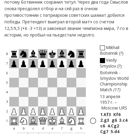
потому Ботвинник сохранил титул. Через два года Смыслов
снова преодолел отбор и на сей раз в очном
противостоянии с патриархом советских шахмат добился
победы. Претендент выиграл второй матч со счетом
12,5:9,5 (+6 -3 =13) и завоевал звание чемпиона мира, 7-го в
истории, но пробыл на пьедестале недолго.
Mikhail
Botvinnik
?
8
Vasily
7
Smyslov
?
Botvinnik -
6
Smyslov World
5
Championship
Match
17
4
13 апреля
1957 г.
3
Moscow URS
2
1.
Кf3
Кf6
2.
g3
g6
3.
c4
1
c6
4.
Сg2
a
b
c
d
e
f
g
h
Сg7
5.
d4