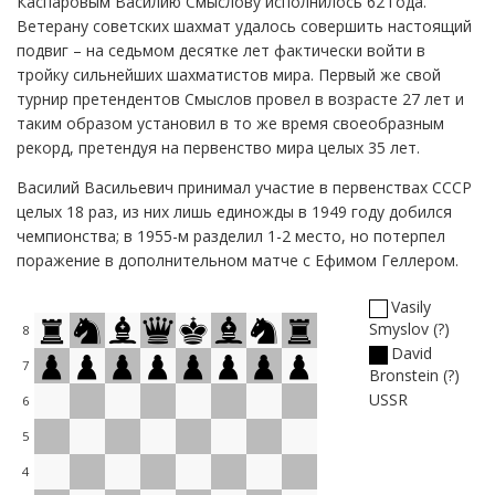
Каспаровым Василию Смыслову исполнилось 62 года.
Ветерану советских шахмат удалось совершить настоящий
подвиг – на седьмом десятке лет фактически войти в
тройку сильнейших шахматистов мира. Первый же свой
турнир претендентов Смыслов провел в возрасте 27 лет и
таким образом установил в то же время своеобразным
рекорд, претендуя на первенство мира целых 35 лет.
Василий Васильевич принимал участие в первенствах СССР
целых 18 раз, из них лишь единожды в 1949 году добился
чемпионства; в 1955-м разделил 1-2 место, но потерпел
поражение в дополнительном матче с Ефимом Геллером.
Vasily
Smyslov
?
8
David
7
Bronstein
?
USSR
6
5
4