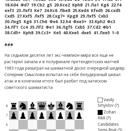
18.
Кd4
Фd7
19.
Сb2
g5
20.
Кce2
Крh8
21.
Лa1
Кg6
22.
f4
exf3
23.
Лxf3
Кe7
24.
Кc6
Лbe8
25.
Кed4
Кfxd5
26.
cxd5
Сxd5
27.
Кxf5
Лxf5
28.
Сxg7+
Крg8
29.
Лxf5
Сxb3
30.
Лxg5
Кg6
31.
Сh6
Фe6
32.
h4
Фxe3+
33.
Крh2
Фc3
34.
Лf1
Сc4
35.
Лf2
Фe1
36.
Лgf5
Сxb5
37.
Сd2
Фb1
38.
Сd5+
Крh8
39.
Сc3+
Кe5
40.
Кxe5
dxe5
41.
Лxe5
1–0
###
На седьмом десятке лет экс-чемпион мира все еще не
растерял запала и в полуфинале претендентских матчей
1983 года разыграл на шахматной доске очередной шедевр.
Соперник Смыслова испытал на себе безудержный шквал
атак и в конечном итоге был разбит под натиском
советского шахматиста
Vasily
Smyslov
?
8
Zoltan
7
Ribli
?
Candidates
6
Semi-final
5