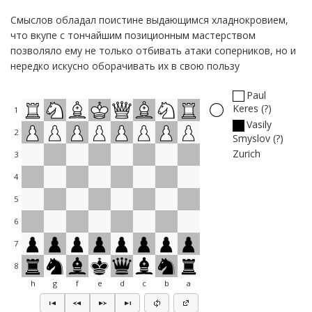
Смыслов обладал поистине выдающимся хладнокровием,
что вкупе с тончайшим позиционным мастерством
позволяло ему не только отбивать атаки соперников, но и
нередко искусно оборачивать их в свою пользу
Paul
Keres
?
1
Vasily
2
Smyslov
?
Zurich
3
4
5
6
7
8
h
g
f
e
d
c
b
a