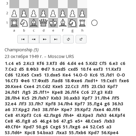
3
2
1
a
b
c
d
e
f
g
h
Championship
5
23 октября 1949 г.
Moscow URS
1.
c4
e5
2.
Кc3
Кf6
3.
Кf3
d6
4.
d4
e4
5.
Кd2
Сf5
6.
e3
c6
7.
Сe2
d5
8.
Фb3
Фd7
9.
cxd5
cxd5
10.
f4
exf3
11.
Кxf3
Сd6
12.
Кe5
Сxe5
13.
dxe5
Кe4
14.
O-O
Кc6
15.
Лd1
O-O
16.
Сf3
Фe6
17.
Фxd5
Лad8
18.
Фxe6
Лxd1+
19.
Сxd1
fxe6
20.
Кxe4
Сxe4
21.
Сd2
Кxe5
22.
Сc3
Лf5
23.
Сb3
Крf7
24.
Лd1
Лg5
25.
Лf1+
Крe8
26.
Лf4
Сc6
27.
g3
Кd3
28.
Лh4
Кc5
29.
Лxh7
Кxb3
30.
axb3
Крf7
31.
Лh4
Лf5
32.
e4
Лf3
33.
Лh7
Крf8
34.
Лh4
Крf7
35.
Лg4
g6
36.
h3
a6
37.
Крg2
Лe3
38.
Лf4+
Крe7
39.
Крf2
Лxe4
40.
Лf6
Сe8
41.
Крf3
Сc6
42.
Лxg6
Лh4+
43.
Крe3
Лxh3
44.
Крf4
Сe8
45.
Лg8
a5
46.
g4
b6
47.
g5
e5+
48.
Сxe5
Лxb3
49.
Сf6+
Крd7
50.
g6
Сxg6
51.
Лxg6
a4
52.
Сe5
a3
53.
Лd6+
Крc8
54.
bxa3
Лxa3
55.
Лxb6
Крd7
56.
Крe4