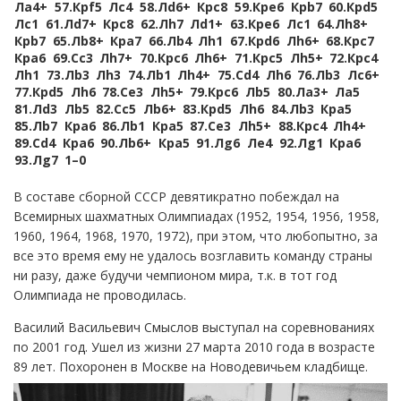
Лa4+
57.
Крf5
Лc4
58.
Лd6+
Крc8
59.
Крe6
Крb7
60.
Крd5
Лc1
61.
Лd7+
Крc8
62.
Лh7
Лd1+
63.
Крe6
Лc1
64.
Лh8+
Крb7
65.
Лb8+
Крa7
66.
Лb4
Лh1
67.
Крd6
Лh6+
68.
Крc7
Крa6
69.
Сc3
Лh7+
70.
Крc6
Лh6+
71.
Крc5
Лh5+
72.
Крc4
Лh1
73.
Лb3
Лh3
74.
Лb1
Лh4+
75.
Сd4
Лh6
76.
Лb3
Лc6+
77.
Крd5
Лh6
78.
Сe3
Лh5+
79.
Крc6
Лb5
80.
Лa3+
Лa5
81.
Лd3
Лb5
82.
Сc5
Лb6+
83.
Крd5
Лh6
84.
Лb3
Крa5
85.
Лb7
Крa6
86.
Лb1
Крa5
87.
Сe3
Лh5+
88.
Крc4
Лh4+
89.
Сd4
Крa6
90.
Лb6+
Крa5
91.
Лg6
Лe4
92.
Лg1
Крa6
93.
Лg7
1–0
В составе сборной СССР девятикратно побеждал на
Всемирных шахматных Олимпиадах (1952, 1954, 1956, 1958,
1960, 1964, 1968, 1970, 1972), при этом, что любопытно, за
все это время ему не удалось возглавить команду страны
ни разу, даже будучи чемпионом мира, т.к. в тот год
Олимпиада не проводилась.
Василий Васильевич Смыслов выступал на соревнованиях
по 2001 год. Ушел из жизни 27 марта 2010 года в возрасте
89 лет. Похоронен в Москве на Новодевичьем кладбище.