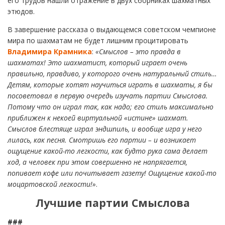
его трудов нашли отражение в двух сборниках шахматных
этюдов.
В завершение рассказа о выдающемся советском чемпионе
мира по шахматам не будет лишним процитировать
Владимира Крамника
:
«Смыслов – это правда в
шахматах! Это шахматист, который играет очень
правильно, правдиво, у которого очень натуральный стиль…
Детям, которые хотят научиться играть в шахматы, я бы
посоветовал в первую очередь изучать партии Смыслова.
Потому что он играл так, как надо; его стиль максимально
приближен к некоей виртуальной «истине» шахмат.
Смыслов блестяще играл эндшпиль, и вообще игра у него
лилась, как песня. Смотришь его партии – и возникает
ощущение какой-то легкости, как будто рука сама делает
ход, а человек при этом совершенно не напрягается,
попивает кофе или почитывает газету! Ощущение какой-то
моцартовской легкости!»
.
Лучшие партии
Смыслова
###