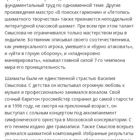
фундаментальный труд по одноименной теме. Другие
произведения маэстро «В поисках гармонии» и «Летопись
шахматного творчества» также признаются неподдельной
литературной классикой шахмат. При всем при этом талант
Смыслова не ограничивался только мастерством игры в
эндшпиле. Ботвинник описывал своего соотечественника,
как универсального игрока, умевшего и «бурно атаковать»,
и «уйти в глухую оборону», и «хладнокровно
маневрировать», называл главной силой 7-го чемпиона
мира его проницательность.
Шахматы были не единственной страстью Василия
Смыслова. С детства он испытывал огромную любовь к
музыке и профессионально занимался вокалом. Свой
сочный баритон гроссмейстер сохранил до самой старости
и в 1996 году, не смотря на преклонный возраст, он
выступал с сольным концертом под аккомпанемент
симфонического оркестра в Московской консерватории. С
его пением издано две грамзаписи. Также Смыслов всерьез
увлекался шахматной композицией. Избранные результаты