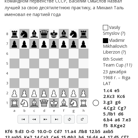
командном первенстве СССР, Василий Смыслов назвал
лучшей за свою десятилетнюю практику, а Михаил Таль
именовал ее партией года
Vasily
Smyslov
?
8
Vladimir
7
Mikhailovich
Liberzon
?
6
6th Soviet
5
Team Cup
11
23 декабря
4
1968 г.
Riga
LAT
3
1.
c4
e5
2
2.
Кc3
Кc6
3.
g3
g6
1
4.
Сg2
Сg7
a
b
c
d
e
f
g
h
5.
Лb1
d6
6.
b4
a6
7.
e3
f5
8.
Кge2
Кf6
9.
d3
O-O
10.
O-O
Сd7
11.
a4
Лb8
12.
b5
axb5
13.
axb5
Кe7
14.
Сa3
Сe6
15.
Фb3
b6
16.
d4
e4
17.
d5
Сf7