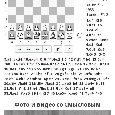
5
30 ноября
1983 г.
4
London ENG
3
1.
d4
Кf6
2.
Кf3
e6
2
3.
c4
d5
4.
Кc3
c5
1
5.
cxd5
Кxd5
a
b
c
d
e
f
g
h
6.
e3
Кc6
7.
Сd3
Сe7
8.
O-O
O-O
9.
a3
cxd4
10.
exd4
Сf6
11.
Фc2
h6
12.
Лd1
Фb6
13.
Сc4
Лd8
14.
Кe2
Сd7
15.
Фe4
Кce7
16.
Сd3
Сa4
17.
Фh7+
Крf8
18.
Лe1
Сb5
19.
Сxb5
Фxb5
20.
Кg3
Кg6
21.
Кe5
Кde7
22.
Сxh6
Кxe5
23.
Кh5
Кf3+
24.
gxf3
Кf5
25.
Кxf6
Кxh6
26.
d5
Фxb2
27.
Фh8+
Крe7
28.
Лxe6+
fxe6
29.
Фxg7+
Кf7
30.
d6+
Лxd6
31.
Кd5+
Лxd5
32.
Фxb2
b6
33.
Фb4+
Крf6
34.
Лe1
Лh8
35.
h4
Лhd8
36.
Лe4
Кd6
37.
Фc3+
e5
38.
Лxe5
Лxe5
39.
f4
Кf7
40.
fxe5+
Крe6
41.
Фc4+
1–0
Фото и видео
со Смысловым