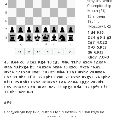
Smyslov World
4
Championship
Match
14
5
15 апреля
1954 г.
6
Moscow URS
7
1.
d4
Кf6
2.
c4
g6
3.
g3
8
Сg7
4.
Сg2
h
g
f
e
d
c
b
a
O-O
5.
Кc3
d6
6.
Кf3
Кbd7
7.
O-O
e5
8.
e4
c6
9.
Сe3
Кg4
10.
Сg5
Фb6
11.
h3
exd4
12.
Кa4
Фa6
13.
hxg4
b5
14.
Кxd4
bxa4
15.
Кxc6
Фxc6
16.
e5
Фxc4
17.
Сxa8
Кxe5
18.
Лc1
Фb4
19.
a3
Фxb2
20.
Фxa4
Сb7
21.
Лb1
Кf3+
22.
Крh1
Сxa8
23.
Лxb2
Кxg5+
24.
Крh2
Кf3+
25.
Крh3
Сxb2
26.
Фxa7
Сe4
27.
a4
Крg7
28.
Лd1
Сe5
29.
Фe7
Лc8
30.
a5
Лc2
31.
Крg2
Кd4+
32.
Крf1
Сf3
33.
Лb1
Кc6
0–1
###
Следующую партию, сыгранную в Латвии в 1968 году на