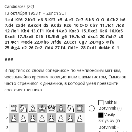
Candidates
24
13 октября 1953 г.
Zurich SUI
1.
c4
Кf6
2.
Кc3
e6
3.
Кf3
c5
4.
e3
Сe7
5.
b3
O-O
6.
Сb2
b6
7.
d4
cxd4
8.
exd4
d5
9.
Сd3
Кc6
10.
O-O
Сb7
11.
Лc1
Лc8
12.
Лe1
Кb4
13.
Сf1
Кe4
14.
a3
Кxc3
15.
Лxc3
Кc6
16.
Кe5
Кxe5
17.
Лxe5
Сf6
18.
Лh5
g6
19.
Лch3
dxc4
20.
Лxh7
c3
21.
Фc1
Фxd4
22.
Фh6
Лfd8
23.
Сc1
Сg7
24.
Фg5
Фf6
25.
Фg4
c2
26.
Сe2
Лd4
27.
f4
Лd1+
28.
Сxd1
Фd4+
0–1
###
В партиях со своим соперником по чемпионским матчам,
чрезвычайно крепким позиционным шахматистом, Смыслов
часто стремился к динамике, в которой умел превзойти
соотечественника
Mikhail
Botvinnik
?
1
Vasily
2
Smyslov
?
Botvinnik -
3