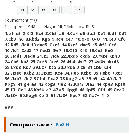
a
b
c
d
e
f
g
h
Tournament
11
11 апреля 1948 г.
Hague NLD/Moscow RUS
1.
e4
e5
2.
Кf3
Кc6
3.
Сb5
a6
4.
Сa4
d6
5.
c3
Кe7
6.
d4
Сd7
7.
Сb3
h6
8.
Кbd2
Кg6
9.
Кc4
Сe7
10.
O-O
O-O
11.
Кe3
Сf6
12.
Кd5
Лe8
13.
dxe5
Сxe5
14.
Кxe5
dxe5
15.
Фf3
Сe6
16.
Лd1
Сxd5
17.
Лxd5
Фe7
18.
Фf5
Кf8
19.
Сe3
Кe6
20.
Лad1
Лed8
21.
g3
Лd6
22.
Лxd6
cxd6
23.
Фg4
Крh8
24.
Сb6
Кb8
25.
Сxe6
fxe6
26.
Фh4
Фd7
27.
Фd8+
Фxd8
28.
Сxd8
Кd7
29.
Сc7
Кc5
30.
Лxd6
Лc8
31.
Сb6
Кa4
32.
Лxe6
Кxb2
33.
Лxe5
Кc4
34.
Лe6
Кxb6
35.
Лxb6
Лxc3
36.
Лxb7
Лc2
37.
h4
Лxa2
38.
Крg2
a5
39.
h5
a4
40.
Лa7
Крg8
41.
g4
a3
42.
Крg3
Лe2
43.
Крf3
Лa2
44.
Крe3
Крf8
45.
f3
Лa1
46.
Крf4
a2
47.
e5
Крg8
48.
Крf5
Лf1
49.
Лxa2
Лxf3+
50.
Крg6
Крf8
51.
Лa8+
Крe7
52.
Лa7+
1–0
###
Смотрите также:
Вэй И