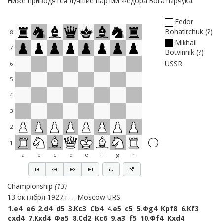
Ниже приводятся лучшие партии Федора Богатырчука.
Fedor
Bohatirchuk
?
8
Mikhail
7
Botvinnik
?
USSR
6
5
4
3
2
1
a
b
c
d
e
f
g
h
Championship
13
13 октября 1927 г.
Moscow URS
1.
e4
e6
2.
d4
d5
3.
Кc3
Сb4
4.
e5
c5
5.
Фg4
Крf8
6.
Кf3
cxd4
7.
Кxd4
Фa5
8.
Сd2
Кc6
9.
a3
f5
10.
Фf4
Кxd4