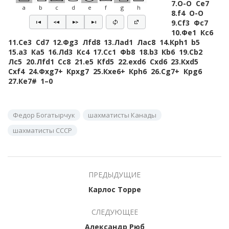
7.
O-O
Сe7
a
b
c
d
e
f
g
h
8.
f4
O-O
9.
Сf3
Фc7
10.
Фe1
Кc6
11.
Сe3
Сd7
12.
Фg3
Лfd8
13.
Лad1
Лac8
14.
Крh1
b5
15.
a3
Кa5
16.
Лd3
Кc4
17.
Сc1
Фb8
18.
b3
Кb6
19.
Сb2
Лc5
20.
Лfd1
Сc8
21.
e5
Кfd5
22.
exd6
Сxd6
23.
Кxd5
Сxf4
24.
Фxg7+
Крxg7
25.
Кxe6+
Крh6
26.
Сg7+
Крg6
27.
Кe7#
1–0
Федор Богатырчук
шахматисты Канады
шахматисты СССР
ПРЕДЫДУЩИЕ
Карлос Торре
СЛЕДУЮЩЕЕ
Александр Рюб