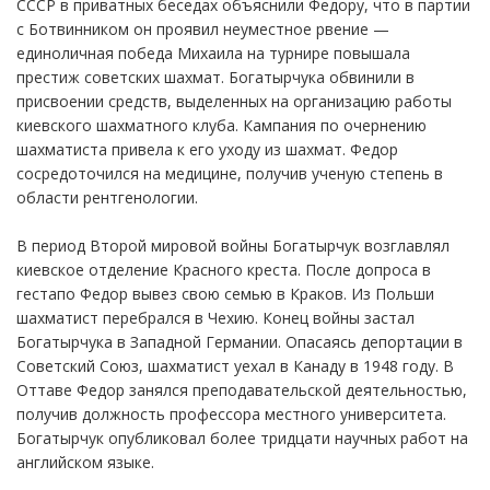
СССР в приватных беседах объяснили Федору, что в партии
с Ботвинником он проявил неуместное рвение —
единоличная победа Михаила на турнире повышала
престиж советских шахмат. Богатырчука обвинили в
присвоении средств, выделенных на организацию работы
киевского шахматного клуба. Кампания по очернению
шахматиста привела к его уходу из шахмат. Федор
сосредоточился на медицине, получив ученую степень в
области рентгенологии.
В период Второй мировой войны Богатырчук возглавлял
киевское отделение Красного креста. После допроса в
гестапо Федор вывез свою семью в Краков. Из Польши
шахматист перебрался в Чехию. Конец войны застал
Богатырчука в Западной Германии. Опасаясь депортации в
Советский Союз, шахматист уехал в Канаду в 1948 году. В
Оттаве Федор занялся преподавательской деятельностью,
получив должность профессора местного университета.
Богатырчук опубликовал более тридцати научных работ на
английском языке.