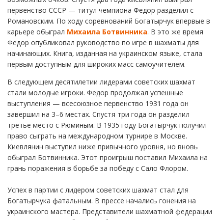
первенство СССР — титул чемпиона Федор разделил с
Романовским. По ходу соревнований Богатырчук впервые в
карьере обыграл
Михаила Ботвинника
. В это же время
Федор опубликовал руководство по игре в шахматы для
начинающих. Книга, изданная на украинском языке, стала
первым доступным для широких масс самоучителем.
В следующем десятилетии лидерами советских шахмат
стали молодые игроки. Федор продолжал успешные
выступления — всесоюзное первенство 1931 года он
завершил на 3–6 местах. Спустя три года он разделил
третье место с Рюминым. В 1935 году Богатырчук получил
право сыграть на международном турнире в Москве.
Киевлянин выступил ниже привычного уровня, но вновь
обыграл Ботвинника. Этот проигрыш поставил Михаила на
грань поражения в борьбе за победу с Сало Флором.
Успех в партии с лидером советских шахмат стал для
Богатырчука фатальным. В прессе начались гонения на
украинского мастера. Представители шахматной федерации