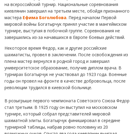
на всероссийский турнир. Национальные соревнования
киевлянин завершил на третьем месте, обойдя признанного
мастера
Ефима Боголюбова
. Перед началом Первой
мировой войны Богатырчук принял участие в мангеймском
турнире, выступая в побочной группе. Соревнования не
завершились из-за начавшихся в Европе боевых действий.
Некоторое время Федор, как и другие российские
шахматисты, провел в заключении. После освобождения из
плена мастер вернулся в родной город и завершил
университетское образование, получив диплом врача. В
турнирах Богатырчук не участвовал до 1923 года. Военные
годы он провел на фронте в качестве добровольца, после
революции трудился в киевской больнице.
В розыгрыше первого чемпионата Советского Союза Федор
стал третьим. В 1925 году он выступил на московском
турнире, который собрал представителей мировой
шахматной элиты. Богатырчук финишировал в середине
турнирной таблицы, набрав ровно половину из 20
возможных очков. Спустя два года киевлянин выиграл