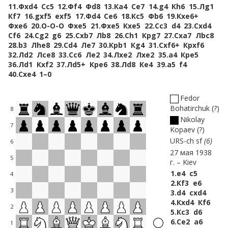
11.
Фxd4
Сc5
12.
Фf4
Фd8
13.
Кa4
Сe7
14.
g4
Кh6
15.
Лg1
Кf7
16.
gxf5
exf5
17.
Фd4
Сe6
18.
Кc5
Фb6
19.
Кxe6+
Фxe6
20.
O-O-O
Фxe5
21.
Фxe5
Кxe5
22.
Сc3
d4
23.
Сxd4
Сf6
24.
Сg2
g6
25.
Сxb7
Лb8
26.
Сh1
Крg7
27.
Сxa7
Лbc8
28.
b3
Лhe8
29.
Сd4
Лe7
30.
Крb1
Кg4
31.
Сxf6+
Крxf6
32.
Лd2
Лce8
33.
Сc6
Лe2
34.
Лxe2
Лxe2
35.
a4
Крe5
36.
Лd1
Кxf2
37.
Лd5+
Крe6
38.
Лd8
Кe4
39.
a5
f4
40.
Сxe4
1–0
Fedor
Bohatirchuk
?
8
Nikolay
7
Kopaev
?
URS-ch sf
6
6
27 мая 1938
5
г.
Kiev
1.
e4
c5
4
2.
Кf3
e6
3
3.
d4
cxd4
4.
Кxd4
Кf6
2
5.
Кc3
d6
6.
Сe2
a6
1