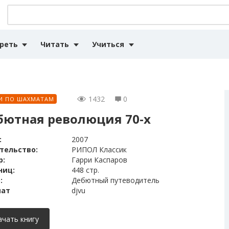
реть
Читать
Учиться
1432
0
И ПО ШАХМАТАМ
бютная революция 70-х
:
2007
тельство:
РИПОЛ Классик
р:
Гарри Каспаров
ниц:
448 стр.
:
Дебютный путеводитель
ат
djvu
ачать книгу