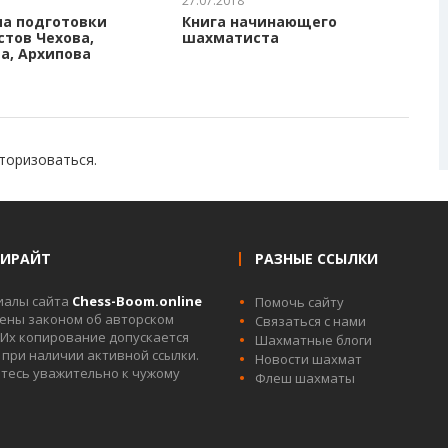
27.07.2018
а подготовки
Книга начинающего
тов Чехова,
шахматиста
а, Архипова
торизоваться
.
ПИРАЙТ
РАЗНЫЕ ССЫЛКИ
иалы сайта
Chess-Boom.online
Помочь сайту
ны законом об авторском
Связаться с нами
 Их копирование допускается
Шахматные блоги
 при наличии активной ссылки.
Новости шахмат
тесь уважительно к чужому
Флеш шахматы