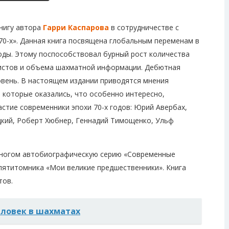
книгу автора
Гарри Каспарова
в сотрудничестве с
0-х». Данная книга посвящена глобальным переменам в
годы. Этому поспособствовал бурный рост количества
истов и объема шахматной информации. Дебютная
овень. В настоящем издании приводятся мнения
, которые оказались, что особенно интересно,
астие современники эпохи 70-х годов: Юрий Авербах,
кий, Роберт Хюбнер, Геннадий Тимощенко, Ульф
многом автобиографическую серию «Современные
пятитомника «Мои великие предшественники». Книга
тов.
еловек в шахматах