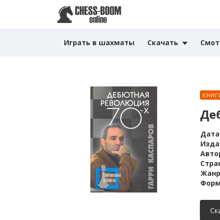
Играть в шахматы
Скачать
Смот
КНИГ
Де
Дата
Изда
Авто
Стра
Жанр
Форм
Ск