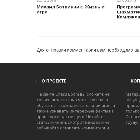
22.12.2018
25.06.2019
Михаил Ботвинник: Жизнь и
Программ
игра
шахматис
Комляков
Для отправки комментария вам необходимо
ав
О ПРОЕКТЕ
КО
На сайте Chess Boom вы сможете не
Матер
только играть в шахматы, но ещё и
защище
обучаться этой замечательной игре, а
праве.
также узнавать интересные факты из
только
прошлого и настоящего. Читайте
Относи
статьи и книги, смотрите видео и не
труду.
забывайте оставлять комментарии.