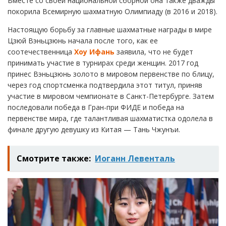
Вместе со своей национальной сборной она также дважды
покорила Всемирную шахматную Олимпиаду (в 2016 и 2018).
Настоящую борьбу за главные шахматные награды в мире
Цзюй Вэньцзюнь начала после того, как ее
соотечественница
Хоу Ифань
заявила, что не будет
принимать участие в турнирах среди женщин. 2017 год
принес Вэньцзюнь золото в мировом первенстве по блицу,
через год спортсменка подтвердила этот титул, приняв
участие в мировом чемпионате в Санкт-Петербурге. Затем
последовали победа в Гран-при ФИДЕ и победа на
первенстве мира, где талантливая шахматистка одолела в
финале другую девушку из Китая — Тань Чжунъи.
Смотрите также:
Иоганн Левенталь