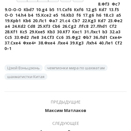
8.
Фf3
Фc7
9.
O-O-O
Кbd7
10.
g4
b5
11.
Сxf6
Кxf6
12.
g5
Кd7
13.
f5
O-O
14.
h4
b4
15.
Кce2
e5
16.
Кb3
f6
17.
g6
h6
18.
c3
a5
19.
Крb1
Кb6
20.
Лc1
Фa7
21.
c4
Сb7
22.
Кg3
Кd7
23.
Фe2
a4
24.
Кd2
Сd8
25.
Кf3
Сb6
26.
Сg2
Лfc8
27.
Лhd1
Сf2
28.
Кf1
Кc5
29.
Кxe5
Кb3
30.
Кf7
Кxc1
31.
Лxc1
b3
32.
a3
Сc5
33.
Фd2
Лe8
34.
Сf3
Сc6
35.
Фg2
Фb7
36.
Лd1
Сxe4+
37.
Сxe4
Фxe4+
38.
Фxe4
Лxe4
39.
Кg3
Лxh4
40.
Лe1
Сf2
0–1
Цзюй Вэньцзюнь
чемпионки мира по шахматам
шахматистки Китая
ПРЕДЫДУЩИЕ
Максим Матлаков
СЛЕДУЮЩЕЕ