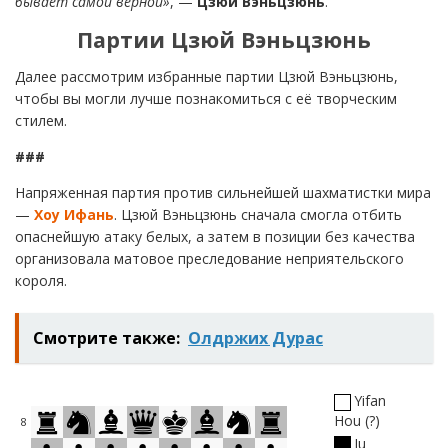
бывает самой верной»
, —
Цзюй Вэньцзюнь
.
Партии Цзюй Вэньцзюнь
Далее рассмотрим избранные партии Цзюй Вэньцзюнь,
чтобы вы могли лучше познакомиться с её творческим
стилем.
###
Напряженная партия против сильнейшей шахматистки мира
—
Хоу Ифань
. Цзюй Вэньцзюнь сначала смогла отбить
опаснейшую атаку белых, а затем в позиции без качества
организовала матовое преследование неприятельского
короля.
Смотрите также:
Олдржих Дурас
Yifan
Hou
?
8
Ju