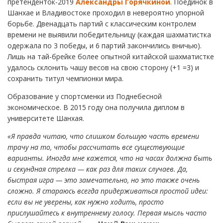
претенденток-2019
Александры Горячкиной
. Поединок в
Шанхае и Владивостоке проходил в невероятно упорной
борьбе. Двенадцать партий с классическим контролем
времени не выявили победительницу (каждая шахматистка
одержала по 3 победы, и 6 партий закончились вничью).
Лишь на тай-брейке более опытной китайской шахматистке
удалось склонить чашу весов на свою сторону (+1 =3) и
сохранить титул чемпионки мира.
Образование у спортсменки из Поднебесной
экономическое. В 2015 году она получила диплом в
университете Шанхая.
«Я правда читаю, что слишком большую часть времени
трачу на то, чтобы рассчитать все существующие
варианты. Иногда мне кажется, что на часах должна быть
и секундная стрелка — как раз для таких случаев. Да,
быстрая игра — это замечательно, но это также очень
сложно. Я стараюсь всегда придерживаться простой идеи:
если вы не уверены, как нужно ходить, просто
прислушайтесь к внутреннему голосу. Первая мысль часто