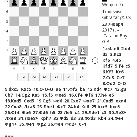
7
Wenjun
?
Tradewise
6
Gibraltar
8.15
5
28 января
2017 г.
4
Catalan Bay
GIB
3
1.
e4
e6
2.
d4
2
d5
3.
Кc3
Кf6
4.
e5
1
Кfd7
5.
f4
c5
a
b
c
d
e
f
g
h
6.
Кf3
Кc6
7.
Сe3
Сe7
8.
Фd2
O-O
9.
dxc5
Кxc5
10.
O-O-O
a6
11.
Фf2
b6
12.
Кd4
Фc7
13.
g3
Сb7
14.
Сg2
Кa5
15.
f5
Фxe5
16.
Сf4
Фf6
17.
h4
e5
18.
Кxd5
Сxd5
19.
Сg5
Фd6
20.
Сxe7
Фxe7
21.
Сxd5
exd4
22.
Сxa8
Лxa8
23.
Лhe1
Фc7
24.
b4
Кc6
25.
bxc5
bxc5
26.
Фf4
Фb6
27.
Фd6
h5
28.
Лe5
c4
29.
Лde1
c3
30.
Лe8+
Лxe8
31.
Лxe8+
Крh7
32.
Фd5
d3
33.
Фxd3
Кb4
34.
Фe4
Фg1+
35.
Фe1
Фg2
36.
Фe4
Фd2+
0–1
###