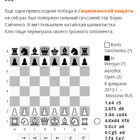
Ещё одна превосходная победа в
Сицилианской защите
,
на сей раз был повержен сильный гроссмейстер Борис
Савченко. В миттельшпиле китайская шахматистка
блестяще переиграла своего грозного оппонента.
Boris
Savchenko
?
8
Ju
7
Wenjun
?
Aeroflot
6
Open
2
5
8 февраля
2012 г.
4
Moscow RUS
3
1.
e4
c5
2.
Кf3
d6
2
3.
d4
cxd4
4.
Кxd4
Кf6
1
5.
Кc3
a6
a
b
c
d
e
f
g
h
6.
Сg5
e6
7.
f4
Сe7