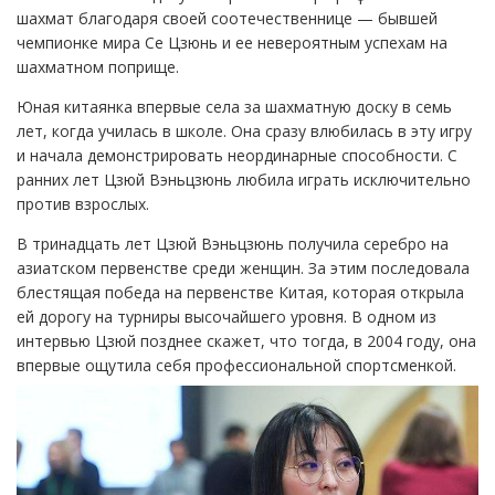
шахмат благодаря своей соотечественнице — бывшей
чемпионке мира Се Цзюнь и ее невероятным успехам на
шахматном поприще.
Юная китаянка впервые села за шахматную доску в семь
лет, когда училась в школе. Она сразу влюбилась в эту игру
и начала демонстрировать неординарные способности. С
ранних лет Цзюй Вэньцзюнь любила играть исключительно
против взрослых.
В тринадцать лет Цзюй Вэньцзюнь получила серебро на
азиатском первенстве среди женщин. За этим последовала
блестящая победа на первенстве Китая, которая открыла
ей дорогу на турниры высочайшего уровня. В одном из
интервью Цзюй позднее скажет, что тогда, в 2004 году, она
впервые ощутила себя профессиональной спортсменкой.