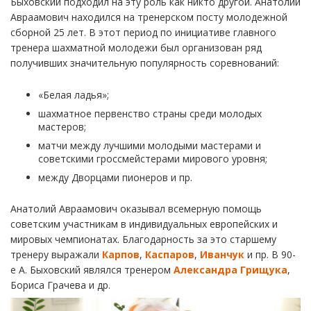
Быховский подходил на эту роль как никто другой. Анатолий
Авраамович находился на тренерском посту молодежной
сборной 25 лет. В этот период по инициативе главного
тренера шахматной молодежи был организован ряд
получивших значительную популярность соревнований:
«Белая ладья»;
шахматное первенство страны среди молодых
мастеров;
матчи между лучшими молодыми мастерами и
советскими гроссмейстерами мирового уровня;
между Дворцами пионеров и пр.
Анатолий Авраамович оказывал всемерную помощь
советским участникам в индивидуальных европейских и
мировых чемпионатах. Благодарность за это старшему
тренеру выражали
Карпов
,
Каспаров
,
Иванчук
и пр. В 90-
е А. Быховский являлся тренером
Александра Грищука
,
Бориса Грачева и др.