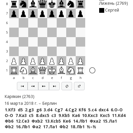
Лижень
2769
8
Сергей
7
6
5
4
3
2
1
a
b
c
d
e
f
g
h
Карякин
2763
16 марта 2018 г.
Берлин
1.
Кf3
d5
2.
g3
g6
3.
d4
Сg7
4.
Сg2
Кf6
5.
c4
dxc4
6.
O-O
O-O
7.
Кa3
c5
8.
dxc5
c3
9.
Кb5
Кa6
10.
Кxc3
Кxc5
11.
Кd4
Фb6
12.
Сe3
Фxb2
13.
Кcb5
Кe6
14.
Лb1
Фxa2
15.
Лa1
Фb2
16.
Лb1
Фa2
17.
Лa1
Фb2
18.
Лb1
½–½