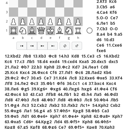
2.
Кf3
Кc6
4
3.
Сb5
a6
4.
Сa4
Кf6
3
5.
O-O
Сe7
2
6.
Лe1
b5
7.
Сb3
O-O
1
8.
a4
b4
9.
a5
a
b
c
d
e
f
g
h
d6
10.
d3
Сe6
11.
Сxe6
fxe6
12.
Кbd2
Лb8
13.
Кb3
Фc8
14.
h3
Кd8
15.
Сe3
c5
16.
Кbd2
Кc6
17.
c3
Лb5
18.
d4
exd4
19.
cxd4
Кxa5
20.
dxc5
dxc5
21.
Лa2
Фb7
22.
b3
Крh8
23.
Фc2
Кd7
24.
Лea1
Сd8
25.
Кc4
Кxc4
26.
Фxc4
Сf6
27.
Лd1
Фc6
28.
Лad2
Кb6
29.
Фc2
Фc7
30.
e5
Сe7
31.
Кd4
Лc8
32.
Кxe6
Фxe5
33.
Кf4
Лf8
34.
Лe2
Фc3
35.
Фb1
Фf6
36.
Сc1
c4
37.
bxc4
Кxc4
38.
Лe6
Фg5
39.
Кg6+
Фxg6
40.
Лxg6
hxg6
41.
Фe4
Сf6
42.
Фxc4
b3
43.
Сa3
Лfb8
44.
Лb1
b2
45.
h4
Лa5
46.
Фd3
Лd8
47.
Фb3
Лc8
48.
Фb7
Лd8
49.
Фb3
Лc8
50.
Фb4
Лb5
51.
Фg4
Лc3
52.
Сxb2
Лxb2
53.
Лxb2
Лc1+
54.
Крh2
Сxb2
55.
Фxg6
Лa1
56.
g4
a5
57.
Фh5+
Крg8
58.
Фb5
Сa3
59.
Фe5
Лd1
60.
Фe6+
Крh7
61.
Фe4+
Крh8
62.
Фa8+
Крh7
63.
Фxa5
Сd6+
64.
Крg2
Лd4
65.
Фf5+
Крh8
66.
Фh5+
Крg8
67.
g5
Крf8
68.
Фg6
Сe7
69.
Фf5+
Крe8
70.
Крh3