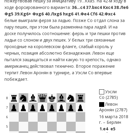
пожертвовав пешку за инициативу 19…К
xa
5. На 42-м ходу в
ходе форсированного варианта:
36…c4 37.bxc4 Кxc4 38.Лe6
Фg5 39.Кg6+ Фxg6 40.Лxg6 hxg6 41.Фe4 Сf6 42.Фxc4
белые выиграли ферзя за ладью. Позже Со отдал слона за
пару пешек, при этом была разменяна пара ладей. И на
доске получилось соотношение: ферзь и три пешки против
ладьи со слоном и двух пешек. У белых три связанные
проходные на королевском фланге, слабый король у
черных, позиция абсолютно безнадежная. Левон еще
пытался защищаться и найти какую-то крепость, однако
американец действовал технично. Второе поражение
терпит Левон Аронян в турнире, а Уэсли Со впервые
побеждает.
Уэсли
Со
2785
8
Левон
7
Аронян
2787
16 марта 2018
6
г.
Берлин
5
1.
e4
e5