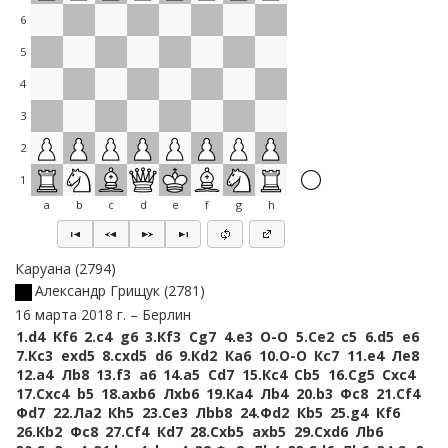
6
5
4
3
2
1
a
b
c
d
e
f
g
h
Каруана
2794
Александр Грищук
2781
16 марта 2018 г.
Берлин
1.
d4
Кf6
2.
c4
g6
3.
Кf3
Сg7
4.
e3
O-O
5.
Сe2
c5
6.
d5
e6
7.
Кc3
exd5
8.
cxd5
d6
9.
Кd2
Кa6
10.
O-O
Кc7
11.
e4
Лe8
12.
a4
Лb8
13.
f3
a6
14.
a5
Сd7
15.
Кc4
Сb5
16.
Сg5
Сxc4
17.
Сxc4
b5
18.
axb6
Лxb6
19.
Кa4
Лb4
20.
b3
Фc8
21.
Сf4
Фd7
22.
Лa2
Кh5
23.
Сe3
Лbb8
24.
Фd2
Кb5
25.
g4
Кf6
26.
Кb2
Фc8
27.
Сf4
Кd7
28.
Сxb5
axb5
29.
Сxd6
Лb6