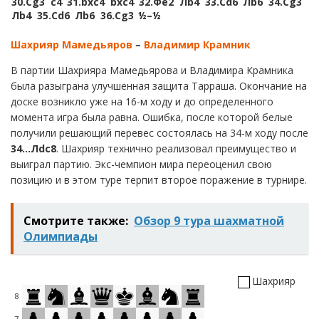
30.
Сg3
c4
31.
bxc4
bxc4
32.
Фe2
Лb4
33.
Сd6
Лb6
34.
Сg3
Лb4
35.
Сd6
Лb6
36.
Сg3
½–½
Шахрияр Мамедьяров
–
Владимир Крамник
В партии Шахрияра Мамедьярова и Владимира Крамника
была разыграна улучшенная защита Тарраша. Окончание на
доске возникло уже на 16-м ходу и до определенного
момента игра была равна. Ошибка, после которой белые
получили решающий перевес состоялась на 34-м ходу после
34…Л
dc
8
. Шахрияр технично реализовал преимущество и
выиграл партию. Экс-чемпион мира переоценил свою
позицию и в этом туре терпит второе поражение в турнире.
Смотрите также:
Обзор 9 тура шахматной
Олимпиады
Шахрияр
8
7