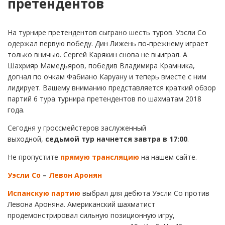
претендентов
На турнире претендентов сыграно шесть туров. Уэсли Со
одержал первую победу. Дин Лижень по-прежнему играет
только вничью. Сергей Карякин снова не выиграл. А
Шахрияр Мамедьяров, победив Владимира Крамника,
догнал по очкам Фабиано Каруану и теперь вместе с ним
лидирует. Вашему вниманию представляется краткий обзор
партий 6 тура турнира претендентов по шахматам 2018
года.
Сегодня у гроссмейстеров заслуженный
выходной,
седьмой тур начнется
завтра в 17:00
.
Не пропустите
прямую трансляцию
на нашем сайте.
Уэсли Со
–
Левон Аронян
Испанскую партию
выбрал для дебюта Уэсли Со против
Левона Ароняна. Американский шахматист
продемонстрировал сильную позиционную игру,