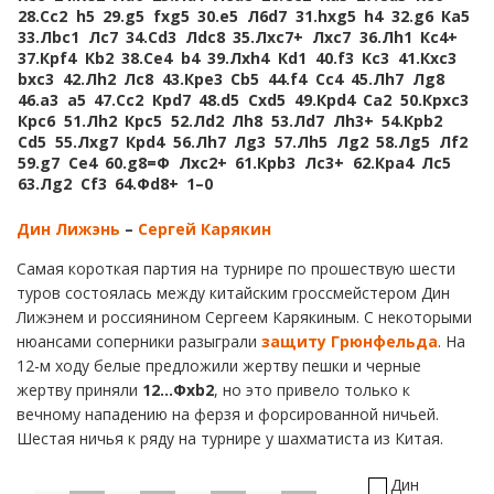
28.
Сc2
h5
29.
g5
fxg5
30.
e5
Л6d7
31.
hxg5
h4
32.
g6
Кa5
33.
Лbc1
Лc7
34.
Сd3
Лdc8
35.
Лxc7+
Лxc7
36.
Лh1
Кc4+
37.
Крf4
Кb2
38.
Сe4
b4
39.
Лxh4
Кd1
40.
f3
Кc3
41.
Кxc3
bxc3
42.
Лh2
Лc8
43.
Крe3
Сb5
44.
f4
Сc4
45.
Лh7
Лg8
46.
a3
a5
47.
Сc2
Крd7
48.
d5
Сxd5
49.
Крd4
Сa2
50.
Крxc3
Крc6
51.
Лh2
Крc5
52.
Лd2
Лh8
53.
Лd7
Лh3+
54.
Крb2
Сd5
55.
Лxg7
Крd4
56.
Лh7
Лg3
57.
Лh5
Лg2
58.
Лg5
Лf2
59.
g7
Сe4
60.
g8=Ф
Лxc2+
61.
Крb3
Лc3+
62.
Крa4
Лc5
63.
Лg2
Сf3
64.
Фd8+
1–0
Дин Лижэнь
–
Сергей Карякин
Самая короткая партия на турнире по прошествую шести
туров состоялась между китайским гроссмейстером Дин
Лижэнем и россиянином Сергеем Карякиным. С некоторыми
нюансами соперники разыграли
защиту Грюнфельда
. На
12-м ходу белые предложили жертву пешки и черные
жертву приняли
12…Ф
xb
2
, но это привело только к
вечному нападению на ферзя и форсированной ничьей.
Шестая ничья к ряду на турнире у шахматиста из Китая.
Дин