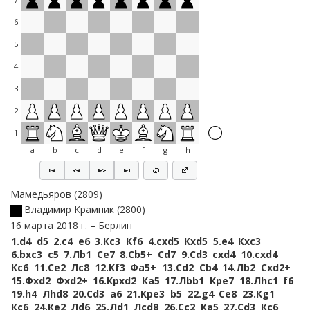
6
5
4
3
2
1
a
b
c
d
e
f
g
h
Мамедьяров
2809
Владимир Крамник
2800
16 марта 2018 г.
Берлин
1.
d4
d5
2.
c4
e6
3.
Кc3
Кf6
4.
cxd5
Кxd5
5.
e4
Кxc3
6.
bxc3
c5
7.
Лb1
Сe7
8.
Сb5+
Сd7
9.
Сd3
cxd4
10.
cxd4
Кc6
11.
Сe2
Лc8
12.
Кf3
Фa5+
13.
Сd2
Сb4
14.
Лb2
Сxd2+
15.
Фxd2
Фxd2+
16.
Крxd2
Кa5
17.
Лbb1
Крe7
18.
Лhc1
f6
19.
h4
Лhd8
20.
Сd3
a6
21.
Крe3
b5
22.
g4
Сe8
23.
Кg1
Кc6
24.
Кe2
Лd6
25.
Лd1
Лcd8
26.
Сc2
Кa5
27.
Сd3
Кc6