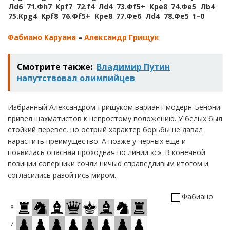
Лd6
71.
Фh7
Крf7
72.
f4
Лd4
73.
Фf5+
Крe8
74.
Фe5
Лb4
75.
Крg4
Крf8
76.
Фf5+
Крe8
77.
Фe6
Лd4
78.
Фe5
1–0
Фабиано Каруана
–
Александр Грищук
Смотрите также:
Владимир Путин
напутствовал олимпийцев
Избранный Александром Грищуком вариант модерн-Бенони
привел шахматистов к непростому положению. У белых был
стойкий перевес, но острый характер борьбы не давал
нарастить преимущество. А позже у черных еще и
появилась опасная проходная по линии «с». В конечной
позиции соперники сочли ничью справедливым итогом и
согласились разойтись миром.
Фабиано
8
7