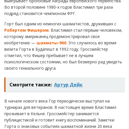
выигрывает бронзовые награды европейского первенства.
Во второй половине 1980-х годов Властимил три раза
подряд становится чемпионом ФРГ.
Горт был одним из немногих шахматистов, друживших с
Робертом Фишером
. Властимил стал первым человеком,
которому американец продемонстрировал свое
изобретение —
шахматы-960
. Это случилось во время
визита Горта в Будапешт в 1992 году. Гроссмейстер
отметил, что Фишер пребывает не в лучшем
психологическом состоянии, но был безмерно рад увидеть
своего гениального друга.
Смотрите также:
Артур Дейк
В начале нового века Гор периодически выступал на
турнирах для ветеранов. В настоящее время Властимил
проживает в Кельне. Гроссмейстер занимается
публицистикой и готовит книгу воспоминаний. Заметки
Горта о знаковых событиях шахматной жизни 20 века