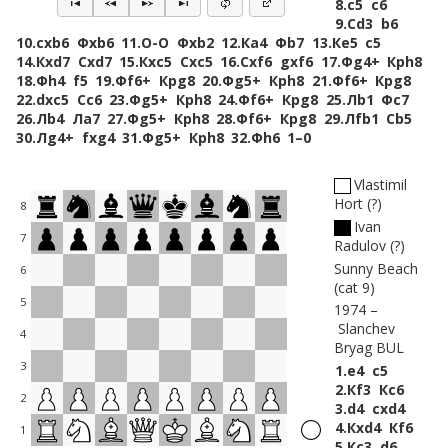
8.
c5
c6
9.
Сd3
b6
10.
cxb6
Фxb6
11.
O-O
Фxb2
12.
Кa4
Фb7
13.
Кe5
c5
14.
Кxd7
Сxd7
15.
Кxc5
Сxc5
16.
Сxf6
gxf6
17.
Фg4+
Крh8
18.
Фh4
f5
19.
Фf6+
Крg8
20.
Фg5+
Крh8
21.
Фf6+
Крg8
22.
dxc5
Сc6
23.
Фg5+
Крh8
24.
Фf6+
Крg8
25.
Лb1
Фc7
26.
Лb4
Лa7
27.
Фg5+
Крh8
28.
Фf6+
Крg8
29.
Лfb1
Сb5
30.
Лg4+
fxg4
31.
Фg5+
Крh8
32.
Фh6
1–0
Vlastimil
Hort
?
8
Ivan
7
Radulov
?
Sunny Beach
6
(cat 9)
5
1974
Slanchev
4
Bryag BUL
3
1.
e4
c5
2.
Кf3
Кc6
2
3.
d4
cxd4
4.
Кxd4
Кf6
1
5.
Кc3
d6