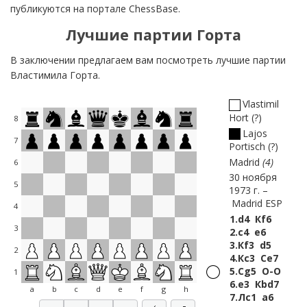
публикуются на портале ChessBase.
Лучшие партии Горта
В заключении предлагаем вам посмотреть лучшие партии
Властимила Горта.
Vlastimil
Hort
?
8
Lajos
7
Portisch
?
Madrid
4
6
30 ноября
5
1973 г.
Madrid ESP
4
1.
d4
Кf6
3
2.
c4
e6
3.
Кf3
d5
2
4.
Кc3
Сe7
5.
Сg5
O-O
1
6.
e3
Кbd7
a
b
c
d
e
f
g
h
7.
Лc1
a6