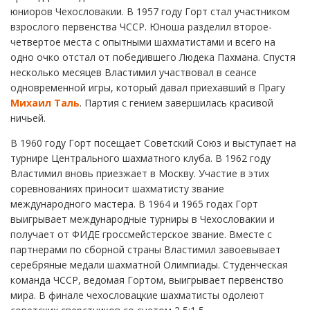
юниоров Чехословакии. В 1957 году Горт стал участником
взрослого первенства ЧССР. Юноша разделил второе-
четвертое места с опытными шахматистами и всего на
одно очко отстал от победившего Людека Пахмана. Спустя
несколько месяцев Властимил участвовал в сеансе
одновременной игры, который давал приехавший в Прагу
Михаил Таль
. Партия с гением завершилась красивой
ничьей.
В 1960 году Горт посещает Советский Союз и выступает на
турнире Центрального шахматного клуба. В 1962 году
Властимил вновь приезжает в Москву. Участие в этих
соревнованиях приносит шахматисту звание
международного мастера. В 1964 и 1965 годах Горт
выигрывает международные турниры в Чехословакии и
получает от ФИДЕ гроссмейстерское звание. Вместе с
партнерами по сборной страны Властимил завоевывает
серебряные медали шахматной Олимпиады. Студенческая
команда ЧССР, ведомая Гортом, выигрывает первенство
мира. В финале чехословацкие шахматисты одолеют