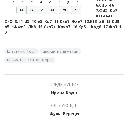
a
b
c
d
e
f
g
h
6.
Сg5
e6
7.
Фd2
Сe7
8.
O-O-O
O-O
9.
f4
d5
10.
e5
Кd7
11.
Сxe7
Фxe7
12.
Кf3
a6
13.
Сd3
b5
14.
Фe3
Лb8
15.
Сxh7+
Крxh7
16.
Кg5+
Крg6
17.
Фh3
1–
0
Властимил Горт
шахматисты Чехии
шахматные литераторы
ПРЕДЫДУЩИЕ
Ирина Круш
СЛЕДУЮЩЕЕ
Жужа Вереци