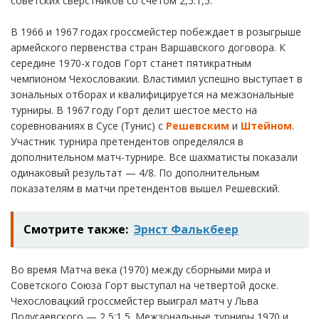
советских сверстников со счетом 2,5:1,5.
В 1966 и 1967 годах гроссмейстер побеждает в розыгрыше
армейского первенства стран Варшавского договора. К
середине 1970-х годов Горт станет пятикратным
чемпионом Чехословакии. Властимил успешно выступает в
зональных отборах и квалифицируется на межзональные
турниры. В 1967 году Горт делит шестое место на
соревнованиях в Сусе (Тунис) с
Решевским
и
Штейном
.
Участник турнира претендентов определялся в
дополнительном матч-турнире. Все шахматисты показали
одинаковый результат — 4/8. По дополнительным
показателям в матчи претендентов вышел Решевский.
Смотрите также:
Эрнст Фалькбеер
Во время Матча века (1970) между сборными мира и
Советского Союза Горт выступал на четвертой доске.
Чехословацкий гроссмейстер выиграл матч у Льва
Полугаевского — 2,5:1,5. Межзональные турниры 1970 и