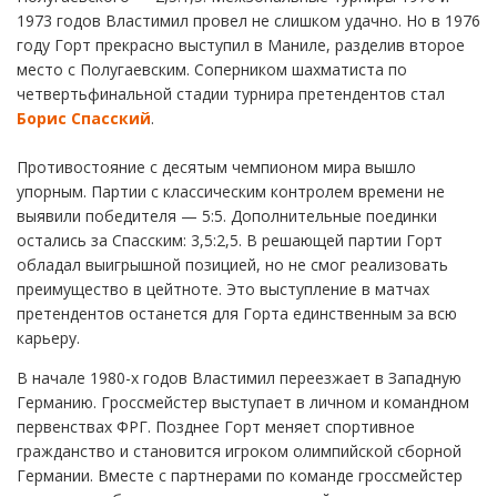
1973 годов Властимил провел не слишком удачно. Но в 1976
году Горт прекрасно выступил в Маниле, разделив второе
место с Полугаевским. Соперником шахматиста по
четвертьфинальной стадии турнира претендентов стал
Борис Спасский
.
Противостояние с десятым чемпионом мира вышло
упорным. Партии с классическим контролем времени не
выявили победителя — 5:5. Дополнительные поединки
остались за Спасским: 3,5:2,5. В решающей партии Горт
обладал выигрышной позицией, но не смог реализовать
преимущество в цейтноте. Это выступление в матчах
претендентов останется для Горта единственным за всю
карьеру.
В начале 1980-х годов Властимил переезжает в Западную
Германию. Гроссмейстер выступает в личном и командном
первенствах ФРГ. Позднее Горт меняет спортивное
гражданство и становится игроком олимпийской сборной
Германии. Вместе с партнерами по команде гроссмейстер