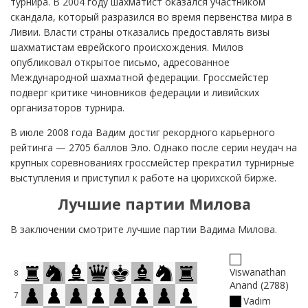
турнира. В 2004 году шахматист оказался участником
скандала, который разразился во время первенства мира в
Ливии. Власти страны отказались предоставлять визы
шахматистам еврейского происхождения. Милов
опубликовал открытое письмо, адресованное
Международной шахматной федерации. Гроссмейстер
подверг критике чиновников федерации и ливийских
организаторов турнира.
В июле 2008 года Вадим достиг рекордного карьерного
рейтинга — 2705 баллов Эло. Однако после серии неудач на
крупных соревнованиях гроссмейстер прекратил турнирные
выступления и приступил к работе на цюрихской бирже.
Лучшие партии Милова
В заключении смотрите лучшие партии Вадима Милова.
Viswanathan
8
Anand
2788
7
Vadim