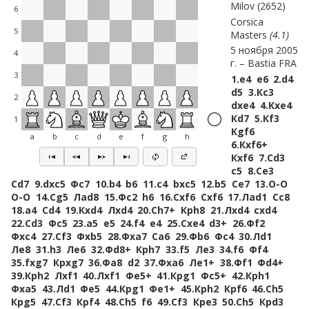
Milov
2652
6
Corsica
5
Masters
4.1
5 ноября 2005
4
г.
Bastia FRA
3
1.
e4
e6
2.
d4
d5
3.
Кc3
2
dxe4
4.
Кxe4
Кd7
5.
Кf3
1
Кgf6
a
b
c
d
e
f
g
h
6.
Кxf6+
Кxf6
7.
Сd3
c5
8.
Сe3
Сd7
9.
dxc5
Фc7
10.
b4
b6
11.
c4
bxc5
12.
b5
Сe7
13.
O-O
O-O
14.
Сg5
Лad8
15.
Фc2
h6
16.
Сxf6
Сxf6
17.
Лad1
Сc8
18.
a4
Сd4
19.
Кxd4
Лxd4
20.
Сh7+
Крh8
21.
Лxd4
cxd4
22.
Сd3
Фc5
23.
a5
e5
24.
f4
e4
25.
Сxe4
d3+
26.
Фf2
Фxc4
27.
Сf3
Фxb5
28.
Фxa7
Сa6
29.
Фb6
Фc4
30.
Лd1
Лe8
31.
h3
Лe6
32.
Фd8+
Крh7
33.
f5
Лe3
34.
f6
Фf4
35.
fxg7
Крxg7
36.
Фa8
d2
37.
Фxa6
Лe1+
38.
Фf1
Фd4+
39.
Крh2
Лxf1
40.
Лxf1
Фe5+
41.
Крg1
Фc5+
42.
Крh1
Фxa5
43.
Лd1
Фe5
44.
Крg1
Фe1+
45.
Крh2
Крf6
46.
Сh5
Крg5
47.
Сf3
Крf4
48.
Сh5
f6
49.
Сf3
Крe3
50.
Сh5
Крd3