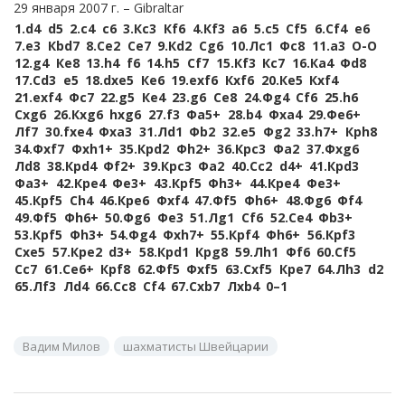
29 января 2007 г.
Gibraltar
1.
d4
d5
2.
c4
c6
3.
Кc3
Кf6
4.
Кf3
a6
5.
c5
Сf5
6.
Сf4
e6
7.
e3
Кbd7
8.
Сe2
Сe7
9.
Кd2
Сg6
10.
Лc1
Фc8
11.
a3
O-O
12.
g4
Кe8
13.
h4
f6
14.
h5
Сf7
15.
Кf3
Кc7
16.
Кa4
Фd8
17.
Сd3
e5
18.
dxe5
Кe6
19.
exf6
Кxf6
20.
Кe5
Кxf4
21.
exf4
Фc7
22.
g5
Кe4
23.
g6
Сe8
24.
Фg4
Сf6
25.
h6
Сxg6
26.
Кxg6
hxg6
27.
f3
Фa5+
28.
b4
Фxa4
29.
Фe6+
Лf7
30.
fxe4
Фxa3
31.
Лd1
Фb2
32.
e5
Фg2
33.
h7+
Крh8
34.
Фxf7
Фxh1+
35.
Крd2
Фh2+
36.
Крc3
Фa2
37.
Фxg6
Лd8
38.
Крd4
Фf2+
39.
Крc3
Фa2
40.
Сc2
d4+
41.
Крd3
Фa3+
42.
Крe4
Фe3+
43.
Крf5
Фh3+
44.
Крe4
Фe3+
45.
Крf5
Сh4
46.
Крe6
Фxf4
47.
Фf5
Фh6+
48.
Фg6
Фf4
49.
Фf5
Фh6+
50.
Фg6
Фe3
51.
Лg1
Сf6
52.
Сe4
Фb3+
53.
Крf5
Фh3+
54.
Фg4
Фxh7+
55.
Крf4
Фh6+
56.
Крf3
Сxe5
57.
Крe2
d3+
58.
Крd1
Крg8
59.
Лh1
Фf6
60.
Сf5
Сc7
61.
Сe6+
Крf8
62.
Фf5
Фxf5
63.
Сxf5
Крe7
64.
Лh3
d2
65.
Лf3
Лd4
66.
Сc8
Сf4
67.
Сxb7
Лxb4
0–1
Вадим Милов
шахматисты Швейцарии