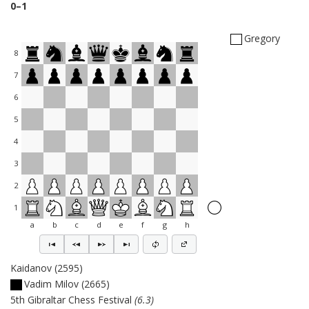
0–1
Gregory
8
7
6
5
4
3
2
1
a
b
c
d
e
f
g
h
Kaidanov
2595
Vadim Milov
2665
5th Gibraltar Chess Festival
6.3