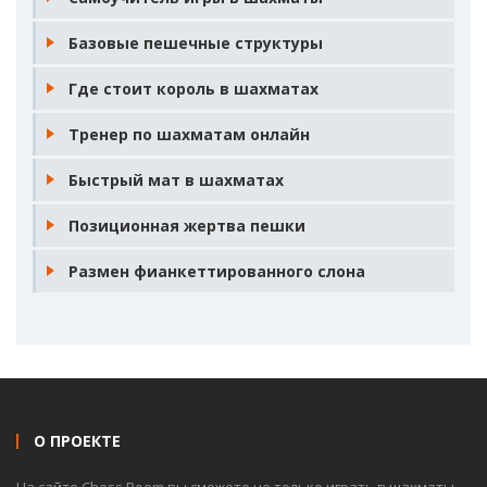
Базовые пешечные структуры
Где стоит король в шахматах
Тренер по шахматам онлайн
Быстрый мат в шахматах
Позиционная жертва пешки
Размен фианкеттированного слона
О ПРОЕКТЕ
На сайте Chess Boom вы сможете не только играть в шахматы,