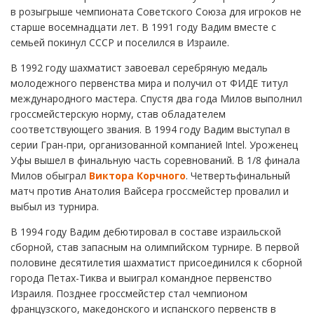
в розыгрыше чемпионата Советского Союза для игроков не
старше восемнадцати лет. В 1991 году Вадим вместе с
семьей покинул СССР и поселился в Израиле.
В 1992 году шахматист завоевал серебряную медаль
молодежного первенства мира и получил от ФИДЕ титул
международного мастера. Спустя два года Милов выполнил
гроссмейстерскую норму, став обладателем
соответствующего звания. В 1994 году Вадим выступал в
серии Гран-при, организованной компанией Intel. Уроженец
Уфы вышел в финальную часть соревнований. В 1/8 финала
Милов обыграл
Виктора Корчного
. Четвертьфинальный
матч против Анатолия Вайсера гроссмейстер провалил и
выбыл из турнира.
В 1994 году Вадим дебютировал в составе израильской
сборной, став запасным на олимпийском турнире. В первой
половине десятилетия шахматист присоединился к сборной
города Петах-Тиква и выиграл командное первенство
Израиля. Позднее гроссмейстер стал чемпионом
французского, македонского и испанского первенств в