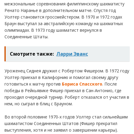
межзональные соревнования филиппинскому шахматисту
Ренато Наранье в дополнительном матче. Спустя год
Уолтер становится гроссмейстером. В 1970 и 1972 годах
Браун выступал за австралийскую команду на шахматных
олимпиадах. В 1973 году шахматист вернулся в
Соединенные Штаты.
Смотрите также:
Ларри Эванс
Уроженец Сиднея дружил с Робертом Фишером. В 1972 году
Уолтер приехал в Калифорнию и помогал своему другу
готовиться к матчу против
Бориса Спасского
. После
победы в Рейкьявике Фишер приехал в Сан-Антонио, где
проходил очередной турнир. Роберт отказался от участия в
нем, но сыграл в блиц с Брауном.
Во второй половине 1970-х годов Уолтер стал сильнейшим
шахматистом Соединенных Штатов (Фишер прекратил
выступления, хотя и не заявил о завершении карьеры).