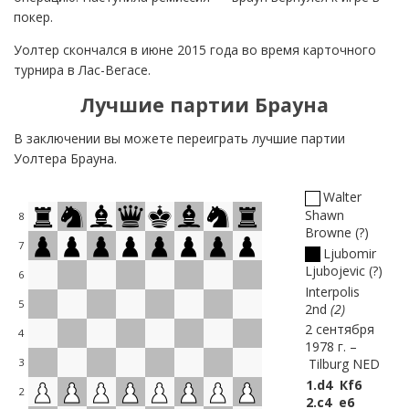
покер.
Уолтер скончался в июне 2015 года во время карточного
турнира в Лас-Вегасе.
Лучшие партии Брауна
В заключении вы можете переиграть лучшие партии
Уолтера Брауна.
Walter
Shawn
8
Browne
?
7
Ljubomir
Ljubojevic
?
6
Interpolis
5
2nd
2
2 сентября
4
1978 г.
Tilburg NED
3
1.
d4
Кf6
2
2.
c4
e6