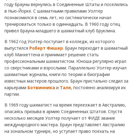
году Брауны вернулись в Соединенные Штаты и поселились
в Нью-Йорке. С шахматными правилами Уолтер
познакомился в семь лет, но систематически начал
тренироваться только в одиннадцать. В 1960 году отец
привел Брауна-младшего в шахматный клуб Бруклина.
В 1962 год Уолтер поступает в колледж, из которого
выпустился
Роберт Фишер
. Браун переходит в шахматный
клуб Манхеттена и принимает решение стать
профессиональным шахматистом. Юноша регулярно играл
со сверстниками и взрослыми. Параллельно Уолтер изучал
шахматные журналы, книги по теории и биографии
известных мастеров прошлого. Браун пристально следил за
карьерами
Ботвинника
и
Таля
, постоянно анализируя их
партии.
В 1969 году шахматист на время переезжает в Австралию,
опасаясь призыва в армию Соединенных Штатов. Спустя
несколько месяцев Уолтер получает от ФИДЕ звание
международного мастера. Браун представляет Австралию
на зональном турнире, но уступает право поехать на