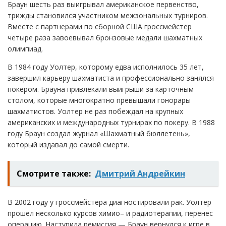
Браун шесть раз выигрывал американское первенство,
трижды становился участником межзональных турниров.
Вместе с партнерами по сборной США гроссмейстер
четыре раза завоевывал бронзовые медали шахматных
олимпиад.
В 1984 году Уолтер, которому едва исполнилось 35 лет,
завершил карьеру шахматиста и профессионально занялся
покером. Брауна привлекали выигрыши за карточным
столом, которые многократно превышали гонорары
шахматистов. Уолтер не раз побеждал на крупных
американских и международных турнирах по покеру. В 1988
году Браун создал журнал «Шахматный бюллетень»,
который издавал до самой смерти.
Смотрите также:
Дмитрий Андрейкин
В 2002 году у гроссмейстера диагностировали рак. Уолтер
прошел несколько курсов химио– и радиотерапии, перенес
операцию. Наступила ремиссия — Браун вернулся к игре в