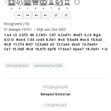
1
a
b
c
d
e
f
g
h
Hoogovens
14
31 января 1974 г.
Wijk aan Zee NED
1.
e4
c5
2.
Кf3
d6
3.
Сb5+
Сd7
4.
Сxd7+
Фxd7
5.
c4
Фg4
6.
O-O
Фxe4
7.
d4
cxd4
8.
Лe1
Фc6
9.
Кxd4
Фxc4
10.
Кa3
Фc8
11.
Сf4
Фd7
12.
Кab5
e5
13.
Сxe5
dxe5
14.
Лxe5+
Сe7
15.
Лd5
Фc8
16.
Кf5
Крf8
17.
Кxe7
Крxe7
18.
Лe5+
1–0
Уолтер Браун
шахматисты США
ПРЕДЫДУЩИЕ
Виорел Бологан
СЛЕДУЮЩЕЕ