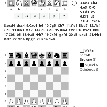
3.
Кc3
Сb4
1
4.
e3
O-O
a
b
c
d
e
f
g
h
5.
Сd3
c5
6.
Кf3
d5
7.
O-O
cxd4
8.
exd4
dxc4
9.
Сxc4
b6
10.
Сg5
Сb7
11.
Лe1
Кbd7
12.
Лc1
Лc8
13.
Фb3
Фe7
14.
Сd5
Сa6
15.
Фa4
Сxc3
16.
bxc3
Кb8
17.
Сb3
b5
18.
Фa5
Фb7
19.
Сxf6
gxf6
20.
d5
exd5
21.
Фb4
Фd7
22.
Фh4
Крg7
23.
Кd4
1–0
Walter
Shawn
8
Browne
?
7
Miguel A
Quinteros
?
6
5
4
3
2