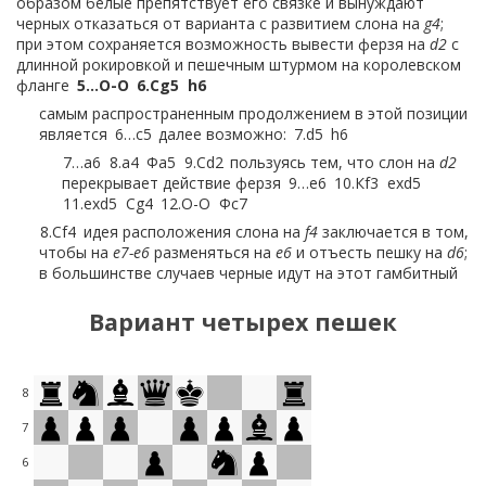
образом белые препятствует его связке и вынуждают
черных отказаться от варианта с развитием слона на
g4
;
при этом сохраняется возможность вывести ферзя на
d2
с
длинной рокировкой и пешечным штурмом на королевском
фланге
5…
O-O
6.
Сg5
h6
самым распространенным продолжением в этой позиции
является
6…
c5
далее возможно:
7.
d5
h6
7…
a6
8.
a4
Фa5
9.
Сd2
пользуясь тем, что слон на
d2
перекрывает действие ферзя
9…
e6
10.
Кf3
exd5
11.
exd5
Сg4
12.
O-O
Фc7
8.
Сf4
идея расположения слона на
f4
заключается в том,
чтобы на
e7-e6
разменяться на
e6
и отъесть пешку на
d6
;
в большинстве случаев черные идут на этот гамбитный
вариант:
8…
e6
9.
dxe6
Сxe6
10.
Сxd6
Лe8
11.
Кf3
Кc6
12.
O-O
Вариант
четырех
пешек
7.
Сe3
e5
8.
d5
c6
другие возможности:
8
8…
Кbd7
9.
h4
h5
10.
Кh3
Кc5
11.
f3
Сxh3
12.
Лxh3
c6
13.
g3
cxd5
14.
cxd5
Фd7
15.
Лh1 ±
7
8…
Кe8
9.
Фd2
Крh7
10.
f3
f5
11.
exf5
gxf5
12.
O-O-O ±
6
9.
h4
cxd5
10.
cxd5
Кbd7
11.
h5
этим ходом белые создают