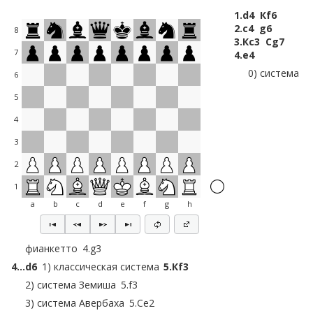
1.
d4
Кf6
2.
c4
g6
8
3.
Кc3
Сg7
7
4.
e4
0) система
6
5
4
3
2
1
a
b
c
d
e
f
g
h
фианкетто
4.
g3
4…
d6
1) классическая система
5.
Кf3
2) система Земиша
5.
f3
3) система Авербаха
5.
Сe2