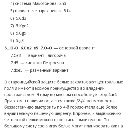
4) система Макогонова
5.
h3
5) вариант четырех пешек
5.
f4
6)
5.
Сd3
7)
5.
Кge2
8)
5.
Сg5
9)
5.
g3
5…
O-O
6.
Сe2
e5
7.
O-O
— основной вариант
7.
Сe3
— вариант Глигорича
7.
d5
— система Петросяна
7.
dxe5
— разменный вариант
В староиндийской защите белые захватывают центральные
поля и имеют весомое преимущество во владении
пространством. Этому во многом способствует ход
4.
e
4
.
При этом в наличии остается также
f
2-
f
4
, возможность
беззастенчиво выстроить по 4-й горизонтали еще более
внушительную пешечную шеренгу. Впрочем, к выдвижению
четвертой пешки можно отнестись сомнительно. По
большому счету свою игру белые могут планировать как на