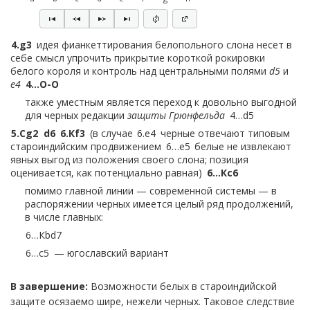
10.
O-O
Сf5
11.
Сd3
11.
Кh4
Сe4
12.
Кxe4 ?
Кxe4
13.
Кf3 ∓
11…
Фd7
12.
Фc2
Сxd3
13.
Фxd3
Кa6
14.
a3
Кc7 =
9…
Лe8
4.
g3
идея фианкеттирования белопольного слона несет в
себе смысл упрочить прикрытие короткой рокировки
альтернативные продолжения:
белого короля и контроль над центральными полями
d5
и
9…
b5
10.
e5
e4
4…
O-O
10.
Сxb5
Кxe4
11.
Кxe4
Фa5+
12.
Крf2
Фxb5
13.
Кxd6
также уместным является переход к довольно выгодной
Фb6
14.
Кc4
14.
Кxc8
Лxc8
15.
Лe1
c4+
16.
Крf1
Кd7 ∓
для черных редакции
защиты Грюнфельда
4…
d5
14…
Фa6
15.
Фe2 ⩱
5.
Сg2
d6
6.
Кf3
в случае
6.
e4
черные отвечают типовым
10…
dxe5
11.
fxe5
Кg4 =
староиндийским продвижением
6…
e5
белые не извлекают
9…
Сg4
10.
O-O
Кbd7
11.
Лe1
Лe8
12.
h3
Сxf3
13.
Сxf3 =
явных выгод из положения своего слона; позиция
оценивается, как потенциально равная
6…
Кc6
10.
e5
dxe5
11.
fxe5
Кg4
12.
e6
fxe6
13.
d6 =
помимо главной линии — современной системы — в
распоряжении черных имеется целый ряд продолжений,
в числе главных:
6…
Кbd7
6…
c5
— югославский вариант
6…
c6
— вариант Бронштейна
В завершение:
Возможности белых в староиндийской
7.
O-O
e5
самый популярный вариант в позиции:
7…
a6
защите осязаемо шире, нежели черных. Таковое следствие
8.
d5
Кa5
9.
Кd2
c5
10.
Фc2
Лb8
11.
b3
b5
12.
Сb2 ⩲
8.
d5