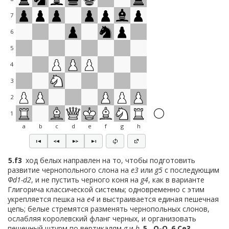
7
6
5
4
3
2
1
a
b
c
d
e
f
g
h
5.
f3
ход белых направлен на то, чтобы подготовить
развитие чернопольного слона на
e3
или
g5
с последующим
Фd1-d2
, и не пустить черного коня на
g4
, как в варианте
Глигорича классической системы; одновременно с этим
укрепляется пешка на
e4
и выстраивается единая пешечная
цепь; белые стремятся разменять чернопольных слонов,
ослабляя королевский фланг черных, и организовать
пешечный штурм по вертикалям
g
и
h
5…
O-O
6.
Сe3