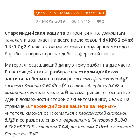
ДЕБЮТЫ В ШАХМАТАХ И ЛОВУШКИ
07 Июль 2019
25418
0
Староиндийская защита
относится к полузакрытым
началам и возникает на доске после ходов
1.
d
4 К
f
6 2.
c
4
g
6
3.К
c
3 С
g
7
. Является одним из самых популярных методов
борьбы за черных против дебюта ферзевой пешки.
Материал, освещающий данную тему разбит на две части.
В настоящей статье разбирается
староиндийская
защита за белых
: на примере
системы фианкетто
4.
g
3
,
системы Земиша
4.
e
4
d
6 5.
f
3
,
системы Авербаха
5.
Ce
2
и
варианта четырех пешек
5.
f
4
рассматриваются основные
идеи и возможности сторон с акцентом на игру белых. На
странице «
Староиндийская защита за черных
»
читатель сможет ознакомиться с
классической системой
5.К
f
3
и ее разветвлениями:
вариантами Глигорича
5…0-0
6.С
e
2
e
5 7.С
e
3
,
основным
7.0-0
,
разменным
7.
dxe
5
и
системой
Петросяна
7.
d
5
.