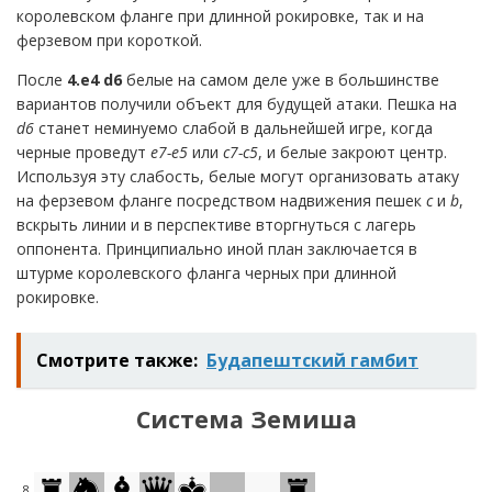
королевском фланге при длинной рокировке, так и на
ферзевом при короткой.
После
4.
e
4
d
6
белые на самом деле уже в большинстве
вариантов получили объект для будущей атаки. Пешка на
d
6
станет неминуемо слабой в дальнейшей игре, когда
черные проведут
e
7-
e
5
или
c
7-
c
5
, и белые закроют центр.
Используя эту слабость, белые могут организовать атаку
на ферзевом фланге посредством надвижения пешек
c
и
b
,
вскрыть линии и в перспективе вторгнуться с лагерь
оппонента. Принципиально иной план заключается в
штурме королевского фланга черных при длинной
рокировке.
Смотрите также:
Будапештский гамбит
Система
Земиша
8