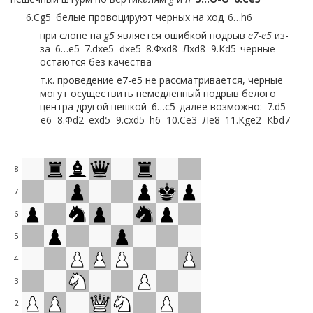
6.
Сg5
белые провоцируют черных на ход
6…
h6
при слоне на
g5
является ошибкой подрыв
e7-e5
из-
за
6…
e5
7.
dxe5
dxe5
8.
Фxd8
Лxd8
9.
Кd5
черные
остаются без качества
т.к. проведение e7-e5 не рассматривается, черные
могут осуществить немедленный подрыв белого
центра другой пешкой
6…
c5
далее возможно:
7.
d5
e6
8.
Фd2
exd5
9.
cxd5
h6
10.
Сe3
Лe8
11.
Кge2
Кbd7
12.
Сxh6
Кxe4
13.
Кxe4
Фh4+
14.
g3
Фxh6
15.
Фxh6
Сxh6
16.
Кxd6
Лd8
17.
Сh3
f5
или продолжить развитие с давлением на
d4
,
8
подготовкой
b7-b5
и
e7-e5
6…
Кc6
7.
Кge2
a6
8.
Фd2
Лb8
7
7.
Сe3
считается, что пешка на
h6
в подобных позициях к
6
выгоде белых, т.к. не дает черным сыграть в вариантах
Сg7-h6
, потребует потратить темп для защиты и может
5
служить зацепкой при атаке; после
7…e7-e5
белые имеют
4
подавляющую статистику побед
6…
Кc6
3
альтернативные варианты и их наиболее популярные
2
линии: