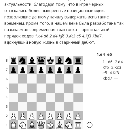
актуальности, благодаря тому, что в игре черных
отыскались более выверенные позиционные идеи,
позволившие данному началу выдержать испытание
временем. Кроме того, в нашем веке была разработана так
называемая современная трактовка – оригинальный
порядок ходов
1.e4 d6 2.d4 Кf6 3.Кc3 e5 4.Кf3
Кbd7
,
вдохнувший новую жизнь в старинный дебют.
1.
e4
e5
8
1…
d6
2.
d4
Кf6
3.
Кc3
7
e5
4.
Кf3
Кbd7
—
6
5
4
3
2
1