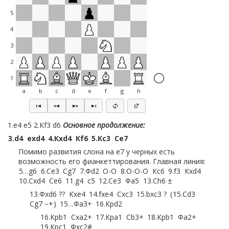
5
4
3
2
1
a
b
c
d
e
f
g
h
1.e4 e5 2.Кf3 d6
Основное продолжение:
3.
d4
exd4
4.
Кxd4
Кf6
5.
Кc3
Сe7
Помимо развития слона на e7 у черных есть
возможность его фианкеттирования. Главная линия:
5…
g6
6.
Сe3
Сg7
7.
Фd2
O-O
8.
O-O-O
Кc6
9.
f3
Кxd4
10.
Сxd4
Сe6
11.
g4
c5
12.
Сe3
Фa5
13.
Сh6 ±
13.
Фxd6 ??
Кxe4
14.
fxe4
Сxc3
15.
bxc3 ?
15.
Сd3
Сg7 −+
15…
Фa3+
16.
Крd2
16.
Крb1
Сxa2+
17.
Крa1
Сb3+
18.
Крb1
Фa2+
19.
Крc1
Фxc2#