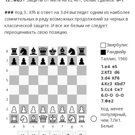
###
Ход 3…Кf6 в ответ на 3.d4 выглядит одним из наиболее
сомнительных в ряду возможных продолжений за черных в
классической защите. И все же белым не следует
переоценивать свою позицию.
Звирбулис
8
Рандвийр
Таллин, 1960
7
1.
e4
e5
6
2.
Кf3
d6
3.
d4
Кf6
5
4.
Кc3
Кbd7
5.
Сc4
Сe7
4
6.
O-O
O-O
3
7.
Фe2
Ход, менее
2
популярный,
1
чем 7.Лe1.
Белые
a
b
c
d
e
f
g
h