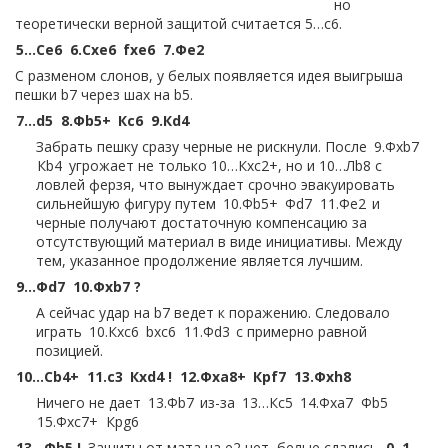
но
теоретически верной защитой считается 5…c6.
5…
Сe6
6.
Сxe6
fxe6
7.
Фe2
С разменом слонов, у белых появляется идея выигрыша
пешки b7 через шах на b5.
7…
d5
8.
Фb5+
Кc6
9.
Кd4
Забрать пешку сразу черные не рискнули. После
9.
Фxb7
Кb4
угрожает не только 10…Кxc2+, но и 10…Лb8 c
ловлей ферзя, что вынуждает срочно эвакуировать
сильнейшую фигуру путем
10.
Фb5+
Фd7
11.
Фe2
и
черные получают достаточную компенсацию за
отсутствующий материал в виде инициативы. Между
тем, указанное продолжение является лучшим.
9…
Фd7
10.
Фxb7 ?
А сейчас удар на b7 ведет к поражению. Следовало
играть
10.
Кxc6
bxc6
11.
Фd3
с примерно равной
позицией.
10…
Сb4+
11.
c3
Кxd4 !
12.
Фxa8+
Крf7
13.
Фxh8
Ничего не дает
13.
Фb7
из-за
13…
Кc5
14.
Фxa7
Фb5
15.
Фxc7+
Крg6
13…
Фb5 !
Защиты от мата на e2 нет, белые сдались.
0–1