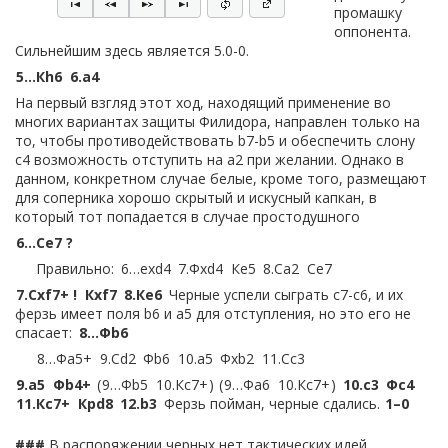
промашку
оппонента.
Сильнейшим здесь является 5.0-0.
5…
Кh6
6.
a4
На первый взгляд этот ход, находящий применение во
многих вариантах защиты Филидора, направлен только на
то, чтобы противодействовать b7-b5 и обеспечить слону
c4 возможность отступить на a2 при желании. Однако в
данном, конкретном случае белые, кроме того, размещают
для соперника хорошо скрытый и искусный капкан, в
который тот попадается в случае простодушного
6…
Сe7 ?
Правильно:
6…
exd4
7.
Фxd4
Кe5
8.
Сa2
Сe7
7.
Сxf7+ !
Кxf7
8.
Кe6
Черные успели сыграть c7-c6, и их
ферзь имеет поля b6 и a5 для отступления, но это его не
спасает:
8…
Фb6
8…
Фa5+
9.
Сd2
Фb6
10.
a5
Фxb2
11.
Сc3
9.
a5
Фb4+
9…
Фb5
10.
Кc7+
9…
Фa6
10.
Кc7+
10.
c3
Фc4
11.
Кc7+
Крd8
12.
b3
Ферзь пойман, черные сдались.
1–0
###
В распоряжении черных нет тактических идей,