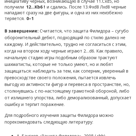
инициативу черных, возникающую в случае 11.Сxd5, но
получили
12…
Кb6 !
и сдались. После 13.Фxd8 Лxd8 черные
нападают сразу на две фигуры, и одна из них неизбежно
теряется.
0–1
В завершение:
Считается, что защита Филидора – сугубо
оборонительный дебют, подходящий по стилю далеко не
каждому. И действительно, трудно не согласиться с этим,
когда на втором ходу черные играют 2…d6. Как правило,
начальную стадию игры подобным образом трактуют
шахматисты, которые не только умеют, но и любят
защищаться: наблюдать за тем, как соперник, уверенный в
превосходстве своего положения, пытается извлечь
выгоду из активности фигур и перевеса в пространстве, но,
столкнувшись с по-настоящему грамотной обороной, либо
от излишнего упорства, либо деморализованный, допускает
ошибку и терпит поражение.
Для подробного изучения защиты Филидора можно
порекомендовать следующую литературу:
А. Бангиев «Защита Филидора», 2008 (.cbh)