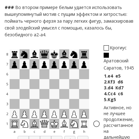
16.
Кe5
Фg5
17.
Кf3
Фg6
###
Во втором примере белым удается использовать
16.
Крh1
Фh5
17.
Крg1
вышеупомянутый мотив с пущим эффектом и хитростью:
16…
Фh6
17.
Кd2
Сe6
18.
Сxe6
Фxe6 ⩲
Белые стремятся к
поймать черного ферзя за пару легких фигур, замаскировав
получению инициативы на королевском фланге, но сейчас
свой злодейский умысел с помощью, казалось бы,
такой ход, как 19.f4? наталкивается на 19…Сh4 из-за
безобидного a2-a4.
вынужденного ранее 16.Крf1. Таким образом прямое
пешечное наступление в текущей позиции невозможно, и
Крогиус
это обстоятельство дает черным время для того, чтобы
наладить контригру. Напрашивается маневр Лa8-d8-d4, с
8
последующим усилением давления по вертикали «d».
Аратовский
7
Саратов, 1945
6
1.
e4
e5
2.
Кf3
d6
5
3.
d4
Кd7
4.
Сc4
c6
4
5.
Кg5
3
Активное, но
не лучшее
2
продолжение,
1
рассчитанное
на
a
b
c
d
e
f
g
h
дальнейшую