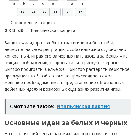
a
b
c
d
e
f
g
h
Современная защита
2.
Кf3
d6
— Классическая защита
Защита Филидора – дебют стратегически богатый и,
несмотря на свою репутацию особо надежного, довольно
конкретный. Играя его за черных на глазок, а за белых – из
общих соображений, стороны сильно рискуют: черные –
быстро проиграть, белые же – быстро растерять дебютное
преимущество. Чтобы этого не происходило, самое
меньшее необходимо иметь представление об основных
дебютных идеях и возможных сценариях развития игры.
Смотрите также:
Итальянская партия
Основные идеи за белых и черных
На сегодняшний день в партиях сильных шахматистов