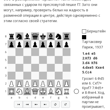
связанных с ударом по пресловутой пешке f7. Зато они
могут, например, проверить белых на жадность в
разменной операции в центре, действуя одновременно с
этим согласно своей стратегии.
Бернштейн
8
Тартаковер
7
Париж, 1937
6
1.
e4
e5
2.
Кf3
d6
5
3.
d4
Кf6
4.
dxe5
Кxe4
4
5.
Сc4
3
Грозит 6.Фd5
или 6. Сxf7+
2
Крxf7 7.Фd5+
1
и 8.Фxe4. Ход,
избранный в
a
b
c
d
e
f
g
h
партии не
проигрывает,