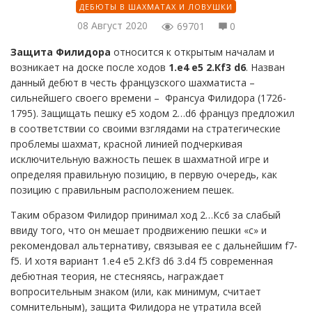
ДЕБЮТЫ В ШАХМАТАХ И ЛОВУШКИ
08 Август 2020
69701
0
Защита Филидора
относится к открытым началам и
возникает на доске после ходов
1.e4 e5 2.Кf3 d6
. Назван
данный дебют в честь французского шахматиста –
сильнейшего своего времени – Франсуа Филидора (1726-
1795). Защищать пешку e5 ходом 2…d6 француз предложил
в соответствии со своими взглядами на стратегические
проблемы шахмат, красной линией подчеркивая
исключительную важность пешек в шахматной игре и
определяя правильную позицию, в первую очередь, как
позицию с правильным расположением пешек.
Таким образом Филидор принимал ход 2…Кc6 за слабый
ввиду того, что он мешает продвижению пешки «c» и
рекомендовал альтернативу, связывая ее с дальнейшим f7-
f5. И хотя вариант 1.e4 e5 2.Кf3 d6 3.d4 f5 современная
дебютная теория, не стесняясь, награждает
вопросительным знаком (или, как минимум, считает
сомнительным), защита Филидора не утратила всей