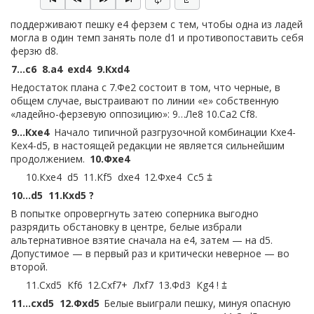
поддерживают пешку e4 ферзем с тем, чтобы одна из ладей
могла в один темп занять поле d1 и противопоставить себя
ферзю d8.
7…
c6
8.
a4
exd4
9.
Кxd4
Недостаток плана c 7.Фe2 состоит в том, что черные, в
общем случае, выстраивают по линии «e» собственную
«ладейно-ферзевую оппозицию»: 9…Лe8 10.Сa2 Сf8.
9…
Кxe4
Начало типичной разгрузочной комбинации Кxe4-
Кex4-d5, в настоящей редакции не является сильнейшим
продолжением.
10.
Фxe4
10.
Кxe4
d5
11.
Кf5
dxe4
12.
Фxe4
Сc5 ⩲
10…
d5
11.
Кxd5 ?
В попытке опровергнуть затею соперника выгодно
разрядить обстановку в центре, белые избрали
альтернативное взятие сначала на e4, затем — на d5.
Допустимое — в первый раз и критически неверное — во
второй.
11.
Сxd5
Кf6
12.
Сxf7+
Лxf7
13.
Фd3
Кg4 ! ⩲
11…
cxd5
12.
Фxd5
Белые выиграли пешку, минуя опасную