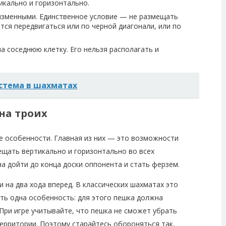
икально и горизонтально.
изменными. Единственное условие — не размещать
ется передвигаться или по черной диагонали, или по
а соседнюю клетку. Его нельзя располагать и
стема в шахматах
на троих
е особенности. Главная из них — это возможности
ещать вертикально и горизонтально во всех
а дойти до конца доски оппонента и стать ферзем.
на два хода вперед. В классических шахматах это
ть одна особенность: для этого пешка должна
 При игре учитывайте, что пешка не сможет убрать
территории. Поэтому старайтесь обороняться так,