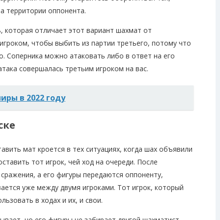
на территории оппонента.
, которая отличает этот вариант шахмат от
 игроком, чтобы выбить из партии третьего, потому что
о. Соперника можно атаковать либо в ответ на его
 атака совершалась третьим игроком на вас.
ры в 2022 году
ске
авить мат кроется в тех ситуациях, когда шах объявили
оставить тот игрок, чей ход на очереди. После
 сражения, а его фигуры передаются оппоненту,
ается уже между двумя игроками. Тот игрок, который
ьзовать в ходах и их, и свои.
бывает, но его фигуры не забирает другой шахматист.