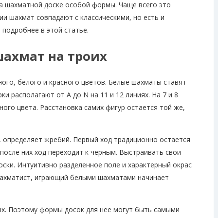
на шахматной доске особой формы. Чаще всего это
ии шахмат совпадают с классическими, но есть и
 подробнее в этой статье.
ахмат на троих
ого, белого и красного цветов. Белые шахматы ставят
ки располагают от А до N на 11 и 12 линиях. На 7 и 8
ого цвета. Расстановка самих фигур остается той же,
, определяет жребий. Первый ход традиционно остается
 после них ход переходит к черным. Выстраивать свои
оски. Интуитивно разделенное поле и характерный окрас
ахматист, играющий белыми шахматами начинает
ых. Поэтому формы досок для нее могут быть самыми