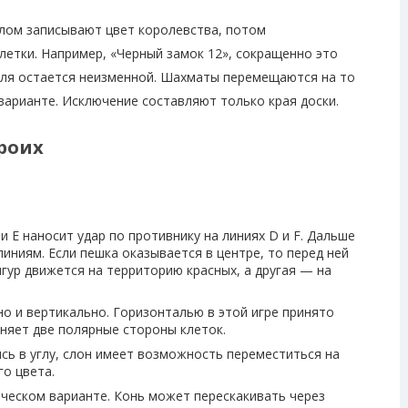
елом записывают цвет королевства, потом
летки. Например, «Черный замок 12», сокращенно это
оля остается неизменной. Шахматы перемещаются на то
 варианте. Исключение составляют только края доски.
роих
и Е наносит удар по противнику на линиях D и F. Дальше
иниям. Если пешка оказывается в центре, то перед ней
гур движется на территорию красных, а другая — на
о и вертикально. Горизонталью в этой игре принято
няет две полярные стороны клеток.
ись в углу, слон имеет возможность переместиться на
го цвета.
сическом варианте. Конь может перескакивать через