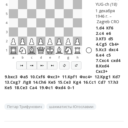
YUG-ch
18
6
1 декабря
5
1946 г.
Zagreb CRO
4
1.
d4
Кf6
3
2.
c4
e6
3.
Кf3
d5
2
4.
Сg5
Сb4+
5.
Кc3
dxc4
1
6.
e4
c5
a
b
c
d
e
f
g
h
7.
Сxc4
cxd4
8.
Кxd4
Сxc3+
9.
bxc3
Фa5
10.
Сxf6
Фxc3+
11.
Крf1
Фxc4+
12.
Крg1
Кd7
13.
Сxg7
Лg8
14.
Сh6
Кe5
15.
Сe3
Кg4
16.
Сc1
Сd7
17.
h3
Кe5
18.
Сe3
Сa4
19.
Фc1
Фxd4
0–1
Петар Трифунович
шахматисты Югославии