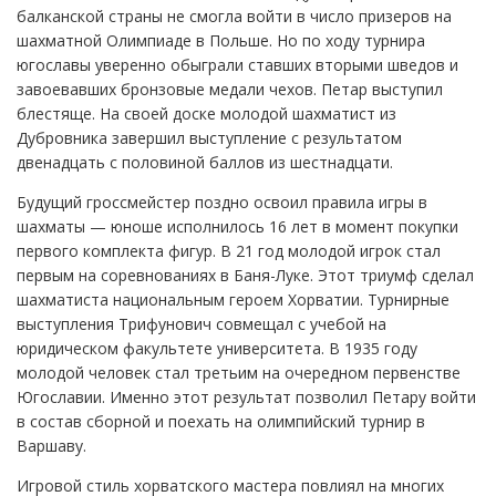
балканской страны не смогла войти в число призеров на
шахматной Олимпиаде в Польше. Но по ходу турнира
югославы уверенно обыграли ставших вторыми шведов и
завоевавших бронзовые медали чехов. Петар выступил
блестяще. На своей доске молодой шахматист из
Дубровника завершил выступление с результатом
двенадцать с половиной баллов из шестнадцати.
Будущий гроссмейстер поздно освоил правила игры в
шахматы — юноше исполнилось 16 лет в момент покупки
первого комплекта фигур. В 21 год молодой игрок стал
первым на соревнованиях в Баня-Луке. Этот триумф сделал
шахматиста национальным героем Хорватии. Турнирные
выступления Трифунович совмещал с учебой на
юридическом факультете университета. В 1935 году
молодой человек стал третьим на очередном первенстве
Югославии. Именно этот результат позволил Петару войти
в состав сборной и поехать на олимпийский турнир в
Варшаву.
Игровой стиль хорватского мастера повлиял на многих