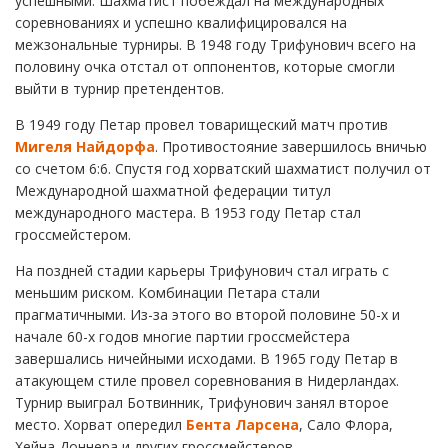
успешными. Шахматист побеждал на международных
соревнованиях и успешно квалифицировался на
межзональные турниры. В 1948 году Трифунович всего на
половину очка отстал от оппонентов, которые смогли
выйти в турнир претендентов.
В 1949 году Петар провел товарищеский матч против
Мигеля Найдорфа
. Противостояние завершилось вничью
со счетом 6:6. Спустя год хорватский шахматист получил от
Международной шахматной федерации титул
международного мастера. В 1953 году Петар стал
гроссмейстером.
На поздней стадии карьеры Трифунович стал играть с
меньшим риском. Комбинации Петара стали
прагматичными. Из-за этого во второй половине 50-х и
начале 60-х годов многие партии гроссмейстера
завершались ничейными исходами. В 1965 году Петар в
атакующем стиле провел соревнования в Нидерландах.
Турнир выиграл Ботвинник, Трифунович занял второе
место. Хорват опередил
Бента Ларсена
, Сало Флора,
Хейна Доннера и других гроссмейстеров.