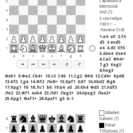
Capablanca
6
Memorial
5
2nd
7
3 сентября
4
1963 г.
Havana CUB
3
1.
e4
e5
2.
f4
2
d5
3.
exd5
e4
4.
d3
Кf6
1
5.
dxe4
Кxe4
a
b
c
d
e
f
g
h
6.
Сe3
Фh4+
7.
g3
Кxg3
8.
hxg3
Фxh1
9.
Фe2
Сb4+
10.
c3
Сd6
11.
Сg2
Фh6
12.
Сd4+
Крd8
13.
Кf3
Сg4
14.
Фf2
Лe8+
15.
Крf1
Кd7
16.
Кbd2
Фg6
17.
Крg1
f6
18.
Лc1
b6
19.
b4
a5
20.
Кh4
Фd3
21.
Кdf3
Лe2
22.
Фf1
axb4
23.
Лd1
Лxg2+
24.
Крxg2
Лxa2+
25.
Крg1
Фxf1+
26.
Крxf1
g5
0–1
Mladen
Subaric
?
8
Petar
7
Trifunovic
?