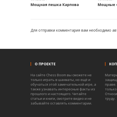
Мощная пешка Карпова
Мощные 
Для отправки комментария вам необходимо
ав
О ПРОЕКТЕ
КО
На сайте Chess Boom вы сможете не
Матер
только играть в шахматы, но ещё и
защище
обучаться этой замечательной игре, а
праве.
также узнавать интересные факты из
только
прошлого и настоящего. Читайте
Относи
статьи и книги, смотрите видео и не
труду.
забывайте оставлять комментарии.