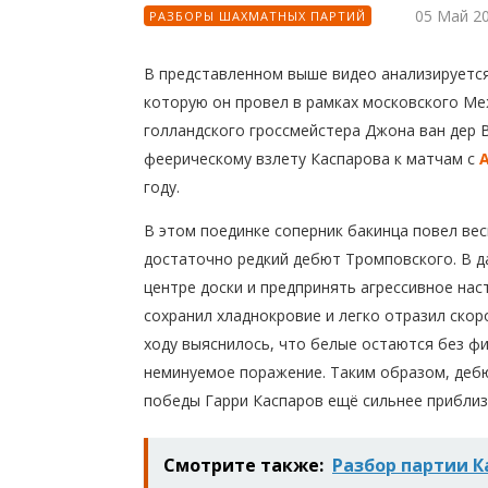
05 Май 2
РАЗБОРЫ ШАХМАТНЫХ ПАРТИЙ
В представленном выше видео анализируетс
которую он провел в рамках московского Ме
голландского гроссмейстера Джона ван дер В
феерическому взлету Каспарова к матчам с
году.
В этом поединке соперник бакинца повел вес
достаточно редкий дебют Тромповского. В д
центре доски и предпринять агрессивное нас
сохранил хладнокровие и легко отразил скор
ходу выяснилось, что белые остаются без ф
неминуемое поражение. Таким образом, дебю
победы Гарри Каспаров ещё сильнее приблиз
Смотрите также:
Разбор партии К