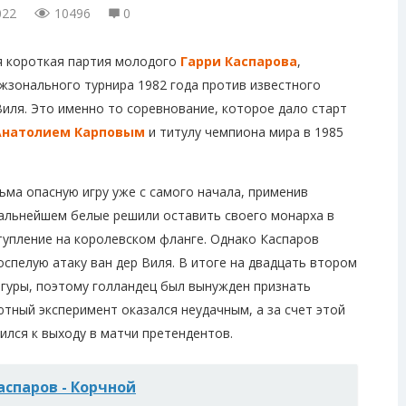
022
10496
0
я короткая партия молодого
Гарри Каспарова
,
жзонального турнира 1982 года против известного
иля. Это именно то соревнование, которое дало старт
Анатолием Карповым
и титулу чемпиона мира в 1985
ьма опасную игру уже с самого начала, применив
альнейшем белые решили оставить своего монарха в
тупление на королевском фланге. Однако Каспаров
оспелую атаку ван дер Виля. В итоге на двадцать втором
игуры, поэтому голландец был вынужден признать
тный эксперимент оказался неудачным, а за счет этой
ился к выходу в матчи претендентов.
аспаров - Корчной