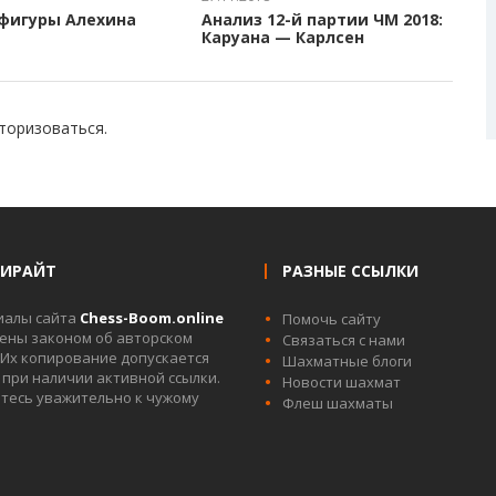
фигуры Алехина
Анализ 12-й партии ЧМ 2018:
Каруана — Карлсен
торизоваться
.
ПИРАЙТ
РАЗНЫЕ ССЫЛКИ
иалы сайта
Chess-Boom.online
Помочь сайту
ны законом об авторском
Связаться с нами
 Их копирование допускается
Шахматные блоги
 при наличии активной ссылки.
Новости шахмат
тесь уважительно к чужому
Флеш шахматы