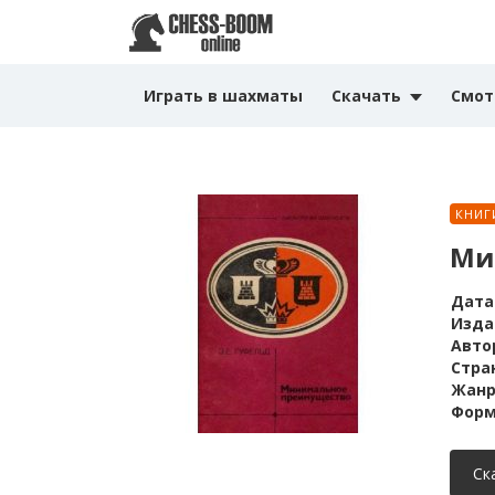
Играть в шахматы
Скачать
Смот
КНИГ
Ми
Дата
Изда
Авто
Стра
Жанр
Форм
Ск