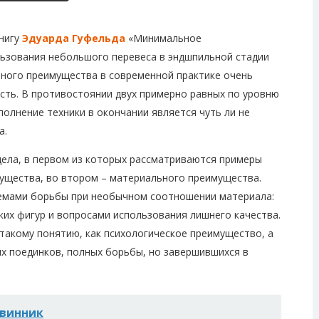
книгу
Эдуарда Гуфельда
«Минимальное
льзования небольшого перевеса в эндшпильной стадии
ьного преимущества в современной практике очень
сть. В противостоянии двух примерно равных по уровню
олнение техники в окончании является чуть ли не
а.
дела, в первом из которых рассматриваются примеры
ущества, во втором – материального преимущества.
лемами борьбы при необычном соотношении материала:
гких фигур и вопросами использования лишнего качества.
 такому понятию, как психологическое преимущество, а
х поединков, полных борьбы, но завершившихся в
твинник