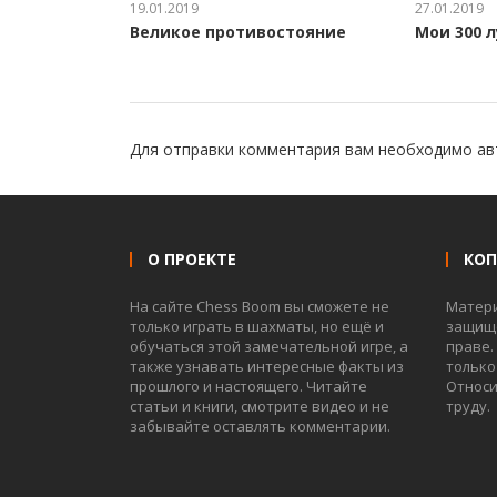
19.01.2019
27.01.2019
Великое противостояние
Мои 300 
Для отправки комментария вам необходимо
ав
О ПРОЕКТЕ
КО
На сайте Chess Boom вы сможете не
Матер
только играть в шахматы, но ещё и
защище
обучаться этой замечательной игре, а
праве.
также узнавать интересные факты из
только
прошлого и настоящего. Читайте
Относи
статьи и книги, смотрите видео и не
труду.
забывайте оставлять комментарии.