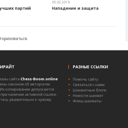
05.02.2019
лучших партий
Нападение и защита
торизоваться
.
ПИРАЙТ
РАЗНЫЕ ССЫЛКИ
иалы сайта
Chess-Boom.online
Помочь сайту
ны законом об авторском
Связаться с нами
 Их копирование допускается
Шахматные блоги
 при наличии активной ссылки.
Новости шахмат
тесь уважительно к чужому
Флеш шахматы