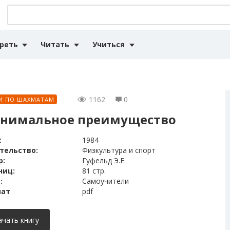
реть
Читать
Учиться
1162
0
И ПО ШАХМАТАМ
нимальное преимущество
:
1984
тельство:
Физкультура и спорт
р:
Гуфельд Э.Е.
ниц:
81 стр.
:
Самоучители
ат
pdf
ачать книгу