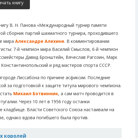
ачать книгу
нигу В. Н. Панова «Международный турнир памяти
бой сборник партий шахматного турнира, проходившего
не мира
Александре Алехине
. В комментировании
исты: 7-й чемпион мира Василий Смыслов, 6-й чемпион
ссмейстеры Давид Бронштейн, Вячеслав Рагозин, Марк
Константинопольский и ряд мастеров спорта СССР.
ригороде Лиссабона по причине асфиксии. Последние
кой за подготовкой к защите титула мирового чемпиона.
 стать
Михаил Ботвинник
, а сам матч проводится в
угалии. Через 10 лет в 1956 году останки
е кладбище. Власти Советского Союза настаивали на
е, однако вдова погибшего была против.
х королей