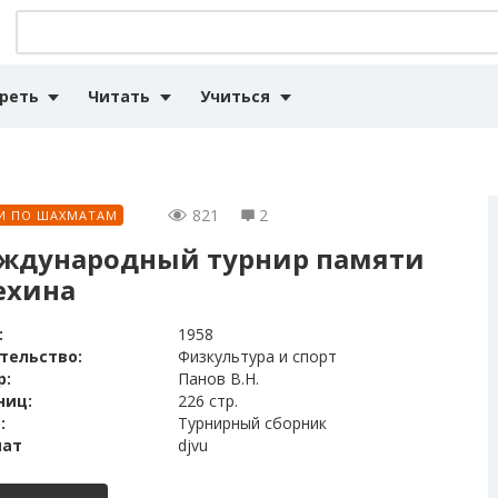
реть
Читать
Учиться
821
2
И ПО ШАХМАТАМ
ждународный турнир памяти
ехина
:
1958
тельство:
Физкультура и спорт
р:
Панов В.Н.
ниц:
226 стр.
:
Турнирный сборник
ат
djvu