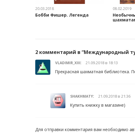
20.03.2018
08.02.2019
Бобби Фишер. Легенда
Необычны
шахмата
2 комментарий в “
Международный ту
:
21.09.2018 в 18:13
VLADIMIR_XIII
Прекрасная шахматная библиотека. П
:
21.09.2018 в 21:36
SHAKHMATY
Купить книжку в магазине)
Для отправки комментария вам необходимо
ав