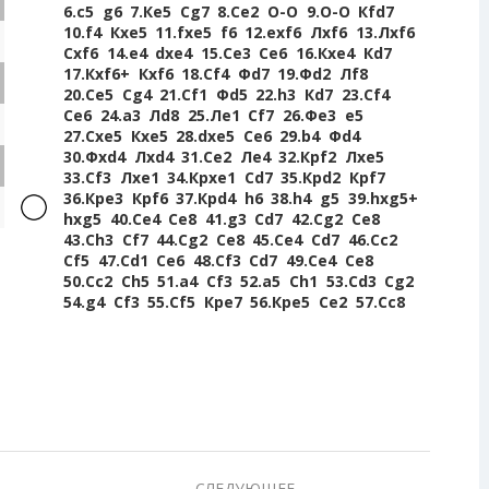
6.
c5
g6
7.
Кe5
Сg7
8.
Сe2
O-O
9.
O-O
Кfd7
10.
f4
Кxe5
11.
fxe5
f6
12.
exf6
Лxf6
13.
Лxf6
Сxf6
14.
e4
dxe4
15.
Сe3
Сe6
16.
Кxe4
Кd7
17.
Кxf6+
Кxf6
18.
Сf4
Фd7
19.
Фd2
Лf8
20.
Сe5
Сg4
21.
Сf1
Фd5
22.
h3
Кd7
23.
Сf4
Сe6
24.
a3
Лd8
25.
Лe1
Сf7
26.
Фe3
e5
27.
Сxe5
Кxe5
28.
dxe5
Сe6
29.
b4
Фd4
30.
Фxd4
Лxd4
31.
Сe2
Лe4
32.
Крf2
Лxe5
33.
Сf3
Лxe1
34.
Крxe1
Сd7
35.
Крd2
Крf7
36.
Крe3
Крf6
37.
Крd4
h6
38.
h4
g5
39.
hxg5+
hxg5
40.
Сe4
Сe8
41.
g3
Сd7
42.
Сg2
Сe8
43.
Сh3
Сf7
44.
Сg2
Сe8
45.
Сe4
Сd7
46.
Сc2
Сf5
47.
Сd1
Сe6
48.
Сf3
Сd7
49.
Сe4
Сe8
50.
Сc2
Сh5
51.
a4
Сf3
52.
a5
Сh1
53.
Сd3
Сg2
54.
g4
Сf3
55.
Сf5
Крe7
56.
Крe5
Сe2
57.
Сc8
СЛЕДУЮЩЕЕ