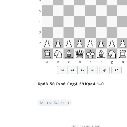
5
4
3
2
1
a
b
c
d
e
f
g
h
Крd8
58.
Сxa6
Сxg4
59.
Крe4
1–0
Магнус Карлсен
ПРЕДЫДУЩИЕ