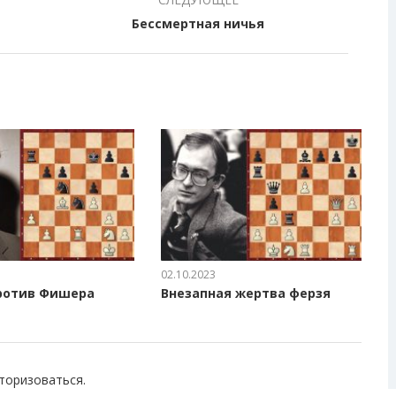
Бессмертная ничья
02.10.2023
ротив Фишера
Внезапная жертва ферзя
торизоваться
.