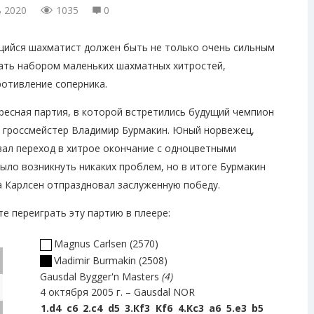
ь 2020
1035
0
ийся шахматист должен быть не только очень сильным
дать набором маленьких шахматных хитростей,
отивление соперника.
ресная партия, в которой встретились будущий чемпион
 гроссмейстер Владимир Бурмакин. Юный норвежец,
ал переход в хитрое окончание с одноцветными
было возникнуть никаких проблем, но в итоге Бурмакин
а Карлсен отпраздновал заслуженную победу.
е переиграть эту партию в плеере:
Magnus Carlsen
2570
Vladimir Burmakin
2508
Gausdal Bygger'n Masters
4
4 октября 2005 г.
Gausdal NOR
1.
d4
c6
2.
c4
d5
3.
Кf3
Кf6
4.
Кc3
a6
5.
e3
b5