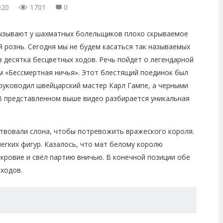
020
1701
0
ызывают у шахматных болельщиков плохо скрываемое
й рознь. Сегодня мы не будем касаться так называемых
з десятка бесцветных ходов. Речь пойдет о легендарной
м «Бессмертная ничья». Этот блестящий поединок был
 руководил швейцарский мастер Карл Гампе, а черными
В представленном выше видео разбирается уникальная
твовали слона, чтобы потревожить вражеского короля.
егких фигур. Казалось, что мат белому королю
кровие и свёл партию вничью. В конечной позиции обе
ходов.