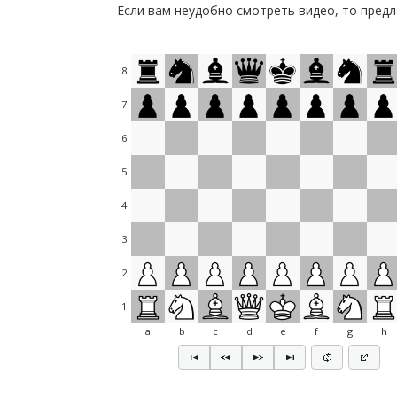
Если вам неудобно смотреть видео, то предл
8
7
6
5
4
3
2
1
a
b
c
d
e
f
g
h