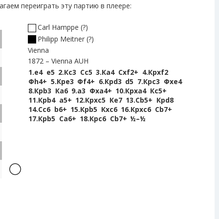
агаем переиграть эту партию в плеере:
Carl Hamppe
?
Philipp Meitner
?
Vienna
1872
Vienna AUH
1.
e4
e5
2.
Кc3
Сc5
3.
Кa4
Сxf2+
4.
Крxf2
Фh4+
5.
Крe3
Фf4+
6.
Крd3
d5
7.
Крc3
Фxe4
8.
Крb3
Кa6
9.
a3
Фxa4+
10.
Крxa4
Кc5+
11.
Крb4
a5+
12.
Крxc5
Кe7
13.
Сb5+
Крd8
14.
Сc6
b6+
15.
Крb5
Кxc6
16.
Крxc6
Сb7+
17.
Крb5
Сa6+
18.
Крc6
Сb7+
½–½