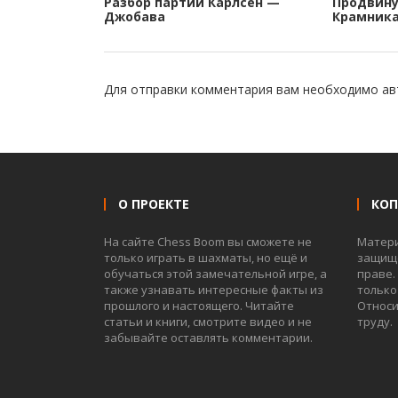
Разбор партии Карлсен —
Продвину
Джобава
Крамник
Для отправки комментария вам необходимо
ав
О ПРОЕКТЕ
КО
На сайте Chess Boom вы сможете не
Матер
только играть в шахматы, но ещё и
защище
обучаться этой замечательной игре, а
праве.
также узнавать интересные факты из
только
прошлого и настоящего. Читайте
Относи
статьи и книги, смотрите видео и не
труду.
забывайте оставлять комментарии.