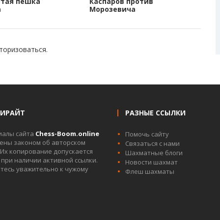
тая пешка
Каспаров против
а
Морозевича
торизоваться
.
ПИРАЙТ
РАЗНЫЕ ССЫЛКИ
иалы сайта
Chess-Boom.online
Помочь сайту
ны законом об авторском
Связаться с нами
 Их копирование допускается
Шахматные блоги
 при наличии активной ссылки.
Новости шахмат
тесь уважительно к чужому
Флеш шахматы