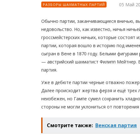
05 Май 2
РАЗБОРЫ ШАХМАТНЫХ ПАРТИЙ
Обычно партии, заканчивающиеся вничью, в
недовольство. Но, как известно, ничья ничье
гроссмейстерских ничьих, которые состоят и
партии, которая вошло в историю под имене
сыгран в Вене в 1870 году. Белыми фигурами
— австрийский шахматист Филипп Мейтнер. 
партия.
Уже в дебюте партии черные отважно пожер
Далее происходит жертва ферзя и ещё трех л
неизбежен, но Гампе сумел сохранить хладно
стороны не могли уклониться от повторения 
Смотрите также:
Венская партия