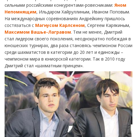
сильными российскими конкурентами-ровесниками:
Яном
Непомнящим
, Ильдаром Хайруллиным, Иваном Поповым.
На международных соревнованиях Андрейкину пришлось
состязаться с
Магнусом Карлсеном
, Сергеем Карякиным,
Максимом Вашье-Лагравом
. Тем не менее, Дмитрий
стал лидером своего поколения, неоднократно побеждая в
юношеских турнирах, два раза становясь чемпионом России
среди шахматистов в категории до 20 лет и единожды –
чемпионом мира в юниорской категории. Так в 2010 году
Дмитрий стал «шахматным принцем».