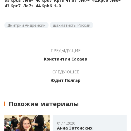
39.
Крc8
Лe8+
40.
Крd7
Крf8
41.
b7
Лe7+
42.
Крc6
Лe6+
43.
Крc7
Лe7+
44.
Крb6
1–0
Дмитрий Андрейкин
шахматисты России
ПРЕДЫДУЩИЕ
Константин Сакаев
СЛЕДУЮЩЕЕ
Юдит Полгар
Похожие материалы
01.11.2020
Анна Затонских