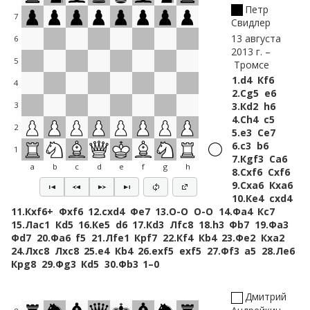
Петр
7
Свидлер
13 августа
6
2013 г.
5
Тромсе
1.
d4
Кf6
4
2.
Сg5
e6
3.
Кd2
h6
3
4.
Сh4
c5
2
5.
e3
Сe7
6.
c3
b6
1
7.
Кgf3
Сa6
a
b
c
d
e
f
g
h
8.
Сxf6
Сxf6
9.
Сxa6
Кxa6
10.
Кe4
cxd4
11.
Кxf6+
Фxf6
12.
cxd4
Фe7
13.
O-O
O-O
14.
Фa4
Кc7
15.
Лac1
Кd5
16.
Кe5
d6
17.
Кd3
Лfc8
18.
h3
Фb7
19.
Фa3
Фd7
20.
Фa6
f5
21.
Лfe1
Крf7
22.
Кf4
Кb4
23.
Фe2
Кxa2
24.
Лxc8
Лxc8
25.
e4
Кb4
26.
exf5
exf5
27.
Фf3
a5
28.
Лe6
Крg8
29.
Фg3
Кd5
30.
Фb3
1–0
Дмитрий