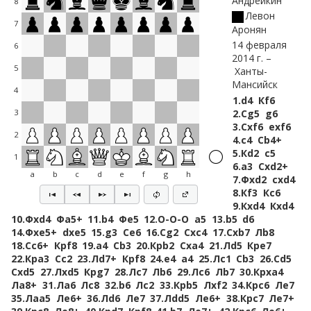
Андрейкин
8
Левон
7
Аронян
14 февраля
6
2014 г.
5
Ханты-
Мансийск
4
1.
d4
Кf6
2.
Сg5
g6
3
3.
Сxf6
exf6
2
4.
c4
Сb4+
5.
Кd2
c5
1
6.
a3
Сxd2+
a
b
c
d
e
f
g
h
7.
Фxd2
cxd4
8.
Кf3
Кc6
9.
Кxd4
Кxd4
10.
Фxd4
Фa5+
11.
b4
Фe5
12.
O-O-O
a5
13.
b5
d6
14.
Фxe5+
dxe5
15.
g3
Сe6
16.
Сg2
Сxc4
17.
Сxb7
Лb8
18.
Сc6+
Крf8
19.
a4
Сb3
20.
Крb2
Сxa4
21.
Лd5
Крe7
22.
Крa3
Сc2
23.
Лd7+
Крf8
24.
e4
a4
25.
Лc1
Сb3
26.
Сd5
Сxd5
27.
Лxd5
Крg7
28.
Лc7
Лb6
29.
Лc6
Лb7
30.
Крxa4
Лa8+
31.
Лa6
Лc8
32.
b6
Лc2
33.
Крb5
Лxf2
34.
Крc6
Лe7
35.
Лaa5
Лe6+
36.
Лd6
Лe7
37.
Лdd5
Лe6+
38.
Крc7
Лe7+