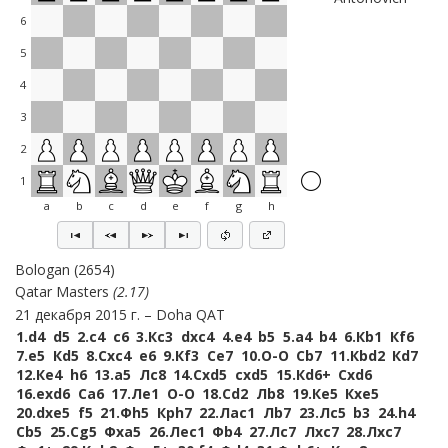
6
5
4
3
2
1
a
b
c
d
e
f
g
h
Bologan
2654
Qatar Masters
2.17
21 декабря 2015 г.
Doha QAT
1.
d4
d5
2.
c4
c6
3.
Кc3
dxc4
4.
e4
b5
5.
a4
b4
6.
Кb1
Кf6
7.
e5
Кd5
8.
Сxc4
e6
9.
Кf3
Сe7
10.
O-O
Сb7
11.
Кbd2
Кd7
12.
Кe4
h6
13.
a5
Лc8
14.
Сxd5
cxd5
15.
Кd6+
Сxd6
16.
exd6
Сa6
17.
Лe1
O-O
18.
Сd2
Лb8
19.
Кe5
Кxe5
20.
dxe5
f5
21.
Фh5
Крh7
22.
Лac1
Лb7
23.
Лc5
b3
24.
h4
Сb5
25.
Сg5
Фxa5
26.
Лec1
Фb4
27.
Лc7
Лxc7
28.
Лxc7