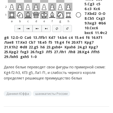
5.
Сg3
c5
2
6.
c3
Кc6
7.
Кbd2
O-O
1
8.
Сb5
Сxg3
a
b
c
d
e
f
g
h
9.
hxg3
Фb6
10.
Сxc6
bxc6
11.
Фc2
g6
12.
O-O
Сa6
13.
Лfb1
Кd7
14.
b4
c4
15.
e4
f6
16.
Кf1
Лae8
17.
Кe3
Сb7
18.
e5
f5
19.
g4
f4
20.
Кf1
Крg7
21.
К1h2
Фd8
22.
g5
h6
23.
gxh6+
Крxh6
24.
g3
Крg7
25.
Крg2
fxg3
26.
fxg3
Лf5
27.
Лh1
Лh8
28.
Кg4
Лfh5
29.
Лxh5
gxh5
1–0
Далее белые переводят свои фигуры по примерной схеме:
Кg4-f2-h3, Кf3-g5, Лa1-f1, и слабость черного короля
определяет решающее преимущество белых
Даниил Юффа
шахматисты России