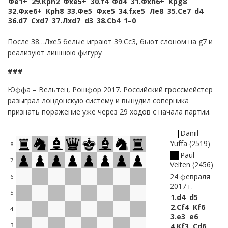
Фe1+
29.
Крh2
Фxe5+
30.
f4
Фd4
31.
Фxh6+
Крg8
32.
Фxe6+
Крh8
33.
Фe5
Фxe5
34.
fxe5
Лe8
35.
Сe7
d4
36.
d7
Сxd7
37.
Лxd7
d3
38.
Сb4
1–0
После 38…Лxe5 белые играют 39.Сc3, бьют слоном на g7 и
реализуют лишнюю фигуру
###
Юффа – Вельтен, Рошфор 2017. Российский гроссмейстер
разыграл лондонскую систему и вынудил соперника
признать поражение уже через 29 ходов с начала партии.
Daniil
Yuffa
2519
8
Paul
7
Velten
2456
24 февраля
6
2017 г.
5
1.
d4
d5
2.
Сf4
Кf6
4
3.
e3
e6
4.
Кf3
Сd6
3