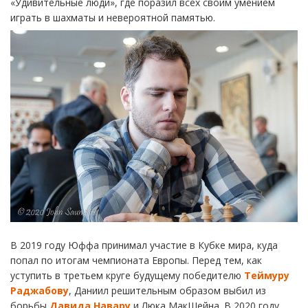
«Удивительные люди», где поразил всех своим умением
играть в шахматы и невероятной памятью.
В 2019 году Юффа принимал участие в Кубке мира, куда
попал по итогам чемпионата Европы. Перед тем, как
уступить в третьем круге будущему победителю
Теймуру
Раджабову
, Даниил решительным образом выбил из
борьбы
Давида Навару
и Люка МакШейна. В 2020 году