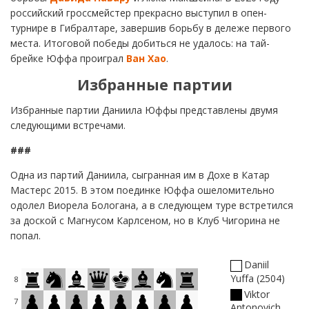
российский гроссмейстер прекрасно выступил в опен-
турнире в Гибралтаре, завершив борьбу в дележе первого
места. Итоговой победы добиться не удалось: на тай-
брейке Юффа проиграл
Ван Хао
.
Избранные партии
Избранные партии Даниила Юффы представлены двумя
следующими встречами.
###
Одна из партий Даниила, сыгранная им в Дохе в Катар
Мастерс 2015. В этом поединке Юффа ошеломительно
одолел Виорела Бологана, а в следующем туре встретился
за доской с Магнусом Карлсеном, но в Клуб Чигорина не
попал.
Daniil
Yuffa
2504
8
Viktor
7
Antonovich