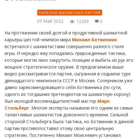
РАЗБОРЫ ШАХМАТНЫХ ПАРТИЙ
05 Май 2022
12209
0
На протяжении своей долгой и продуктивной шахматной
карьеры шестой чемпион мира
Михаил Ботвинник
встречался с шахматистами совершенно разного стиля
игры. И нередко ему попадались прирожденные тактики,
которые могли лихо закрутить позицию и выбить из рук его
мощное стратегическое оружие. В предлагаемом выше
видео рассматривается партия, сыгранная в седьмом туре
двенадцатого чемпионата СССР в Москве. Соперником уже
давно зарекомендовавшего себя Ботвинника (по сути,
одного из тогдашних претендентов на шахматную корону)
был молодой восемнадцатилетний мастер
Марк
Стольберг
. Многие эксперты называли его одним из самых
талантливых шахматистов довоенного времени. Сильной
стороной Стольберга была тактика, но Ботвинник в данной
партии противопоставил этому свою центральную
стратегию. Постепенно Михаил Моисеевич установил