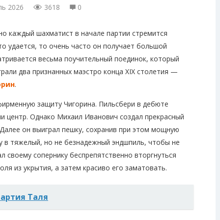
ль 2026
3618
0
но каждый шахматист в начале партии стремится
это удается, то очень часто он получает большой
атривается весьма поучительный поединок, который
Играли два признанных маэстро конца XIX столетия —
орин
.
фирменную защиту Чигорина. Пильсбери в дебюте
ми центр. Однако Михаил Иванович создал прекрасный
. Далее он выиграл пешку, сохранив при этом мощную
у в тяжелый, но не безнадежный эндшпиль, чтобы не
ал своему сопернику беспрепятственно вторгнуться
оля из укрытия, а затем красиво его заматовать.
артия Таля