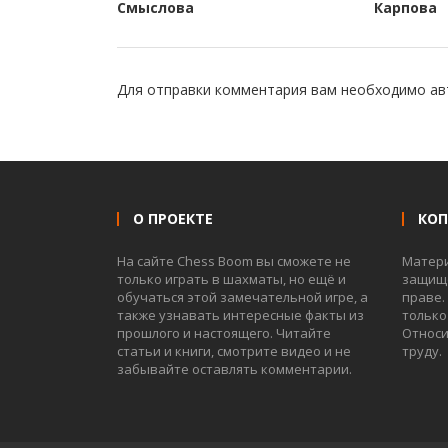
Смыслова
Карпова
Для отправки комментария вам необходимо
ав
О ПРОЕКТЕ
КО
На сайте Chess Boom вы сможете не
Матер
только играть в шахматы, но ещё и
защище
обучаться этой замечательной игре, а
праве.
также узнавать интересные факты из
только
прошлого и настоящего. Читайте
Относи
статьи и книги, смотрите видео и не
труду.
забывайте оставлять комментарии.