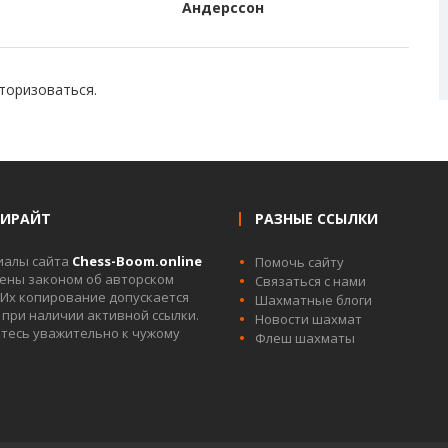
Андерссон
торизоваться
.
ПИРАЙТ
РАЗНЫЕ ССЫЛКИ
иалы сайта
Chess-Boom.online
Помочь сайту
ны законом об авторском
Связаться с нами
 Их копирование допускается
Шахматные блоги
 при наличии активной ссылки.
Новости шахмат
тесь уважительно к чужому
Флеш шахматы